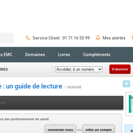
Service Client : 01 71 16 55 99
Mes alertes
Rechercher
és EMC
Domaines
Livres
Compléments
IRES
S'abonner
té : un guide de lecture
- 16/04/08
ces
ce des professionnels de santé.
connectez-vous
ou
créez un compte
B