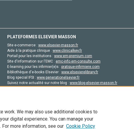
PLATEFORMES ELSEVIER MASSON
Site e-commerce :
www.elsevier-masson.fr
Aide à la pratique clinique :
www.clinicalkey.fr
Portail pour les institutions :
www.em-premium.com
Site d'information sur l'EMC :
emc-info.em-consulte.com
E-learning pour les infirmier(e)s :
pratique-infirmiere.com
Bibliothèque d'e-books Elsevier :
www.elsevierelibrary.fr
Blog special IFSI :
www.generationelsevier.fr
Suivez notre actualité sur notre blog :
www.blog-elsevier-masson.fr
Site d'emploi en santé :
emploisante.com
te work. We may also use additional cookies to
 your digital experience. You can manage your
. For more information, see our
Cookie Policy
vier, ses concédants de licence et ses contributeurs. Tout les droits sont réservés, y 
ogies similaires. Pour tout contenu en libre accès, les conditions de licence Creati