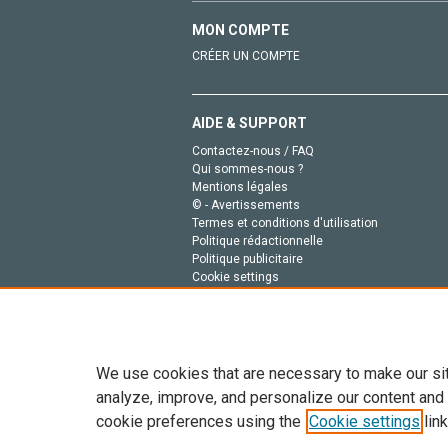
MON COMPTE
CRÉER UN COMPTE
AIDE & SUPPORT
Contactez-nous / FAQ
Qui sommes-nous ?
Mentions légales
© - Avertissements
Termes et conditions d'utilisation
Politique rédactionnelle
Politique publicitaire
Cookie settings
Politique de la vie privée
We use cookies that are necessary to make our si
analyze, improve, and personalize our content and
cookie preferences using the
Cookie settings
link
Tout le contenu de ce site: Copyright © 2026 Else
de données, a la formation en IA et aux technol