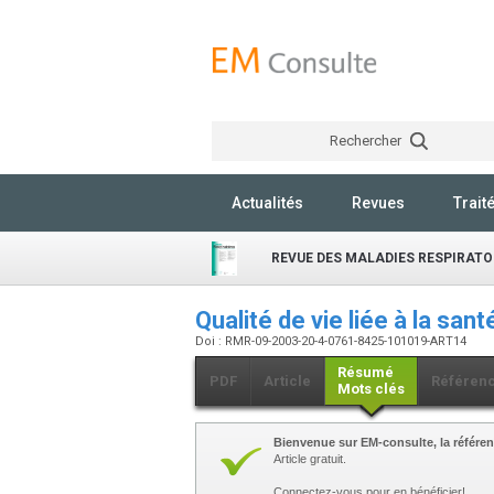
Rechercher
Actualités
Revues
Trait
REVUE DES MALADIES RESPIRATO
Qualité de vie liée à la san
Doi : RMR-09-2003-20-4-0761-8425-101019-ART14
Résumé
PDF
Article
Référen
Mots clés
Bienvenue sur EM-consulte, la référen
Article gratuit.
Connectez-vous pour en bénéficier!