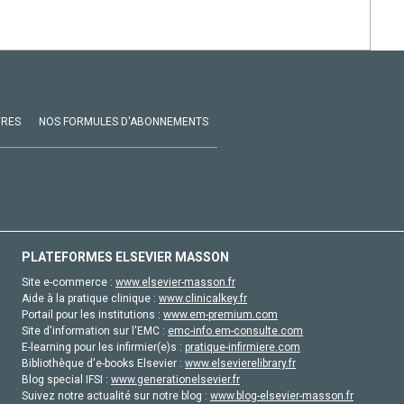
VRES
NOS FORMULES D'ABONNEMENTS
PLATEFORMES ELSEVIER MASSON
Site e-commerce :
www.elsevier-masson.fr
Aide à la pratique clinique :
www.clinicalkey.fr
Portail pour les institutions :
www.em-premium.com
Site d'information sur l'EMC :
emc-info.em-consulte.com
E-learning pour les infirmier(e)s :
pratique-infirmiere.com
Bibliothèque d'e-books Elsevier :
www.elsevierelibrary.fr
Blog special IFSI :
www.generationelsevier.fr
Suivez notre actualité sur notre blog :
www.blog-elsevier-masson.fr