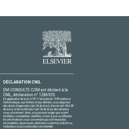
DÉCLARATION CNIL
EM-CONSULTE.COM est déclaré à la
CNIL, déclaration n° 1286925.
En application de la loi nº78-17 du 6 janvier 1978 relative à
l'informatique, aux fichiers et aux libertés, vous disposez
des droits d'opposition (art.26 de la loi), d'accès (art.34 à 38
de la loi), et de rectification (art.36 de la loi) des données
vous concernant. Ainsi, vous pouvez exiger que soient
rectifiées, complétées, clarifiées, mises à jour ou effacées
les informations vous concernant qui sont inexactes,
incomplètes, équivoques, périmées ou dont la collecte ou
l'utilisation ou la conservation est interdite.