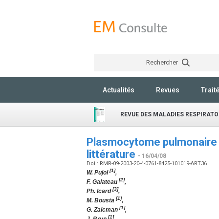
Rechercher
Actualités
Revues
Trait
REVUE DES MALADIES RESPIRATO
Plasmocytome pulmonaire pr
littérature
- 16/04/08
Doi : RMR-09-2003-20-4-0761-8425-101019-ART36
[1]
W. Pujol
,
[2]
F. Galateau
,
[3]
Ph. Icard
,
[1]
M. Bousta
,
[1]
G. Zalcman
,
[1]