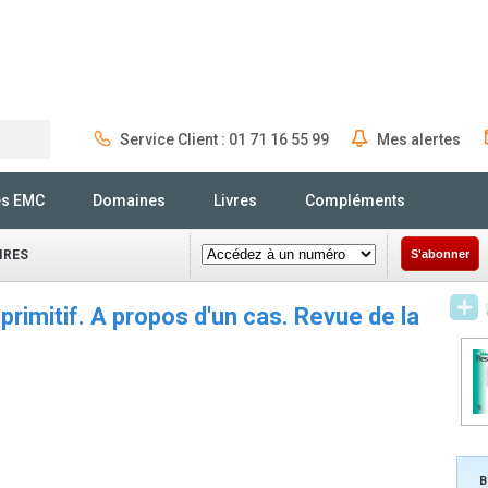
Service Client : 01 71 16 55 99
Mes alertes
Rechercher
és EMC
Domaines
Livres
Compléments
IRES
S'abonner
imitif. A propos d'un cas. Revue de la
B