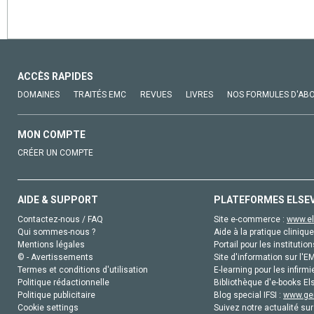
ACCÈS RAPIDES
DOMAINES
TRAITÉS EMC
REVUES
LIVRES
NOS FORMULES D'AB
MON COMPTE
CRÉER UN COMPTE
AIDE & SUPPORT
PLATEFORMES ELSE
Contactez-nous / FAQ
Site e-commerce :
www.el
Qui sommes-nous ?
Aide à la pratique clinique
Mentions légales
Portail pour les institution
© - Avertissements
Site d'information sur l'E
Termes et conditions d'utilisation
E-learning pour les infirmi
Politique rédactionnelle
Bibliothèque d'e-books Els
Politique publicitaire
Blog special IFSI :
www.gen
Cookie settings
Suivez notre actualité sur