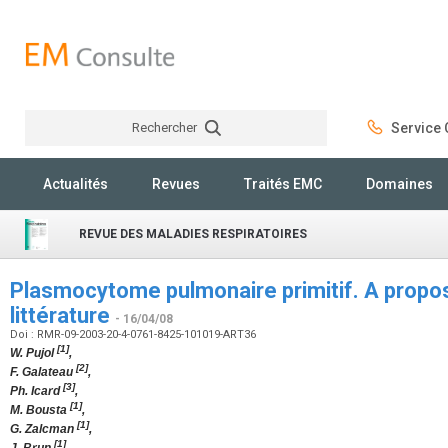
Rechercher
Service C
Rechercher
Actualités
Revues
Traités EMC
Domaines
REVUE DES MALADIES RESPIRATOIRES
Plasmocytome pulmonaire primitif. A propos
littérature
- 16/04/08
Doi : RMR-09-2003-20-4-0761-8425-101019-ART36
[1]
W. Pujol
,
[2]
F. Galateau
,
[3]
Ph. Icard
,
[1]
M. Bousta
,
[1]
G. Zalcman
,
[1]