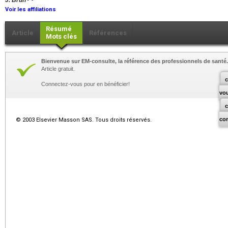
J. Brun
Voir les affiliations
Résumé
Article
Références
Mots clés
Bienvenue sur EM-consulte, la référence des professionnels de santé.
Article gratuit.
c
Connectez-vous pour en bénéficier!
vo
co
© 2003 Elsevier Masson SAS. Tous droits réservés.