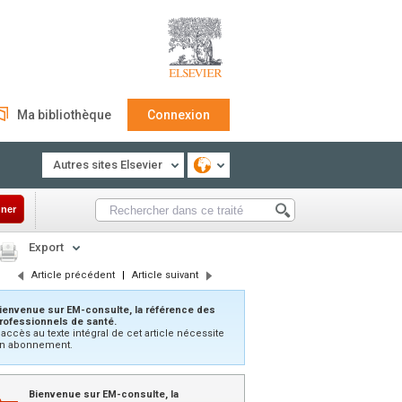
Ma bibliothèque
Connexion
Autres sites Elsevier
ner
Export
Article précédent
|
Article suivant
ienvenue sur EM-consulte, la référence des
rofessionnels de santé.
’accès au texte intégral de cet article nécessite
n abonnement.
Bienvenue sur EM-consulte, la