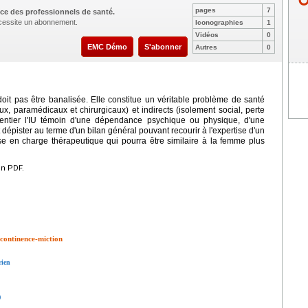
pages
7
ce des professionnels de santé.
nécessite un abonnement.
Iconographies
1
Vidéos
0
EMC Démo
S'abonner
Autres
0
doit pas être banalisée. Elle constitue un véritable problème de santé
x, paramédicaux et chirurgicaux) et indirects (isolement social, perte
fférentier l'IU témoin d'une dépendance psychique ou physique, d'une
t dépister au terme d'un bilan général pouvant recourir à l'expertise d'un
ise en charge thérapeutique qui pourra être similaire à la femme plus
en PDF.
 continence-miction
rien
)