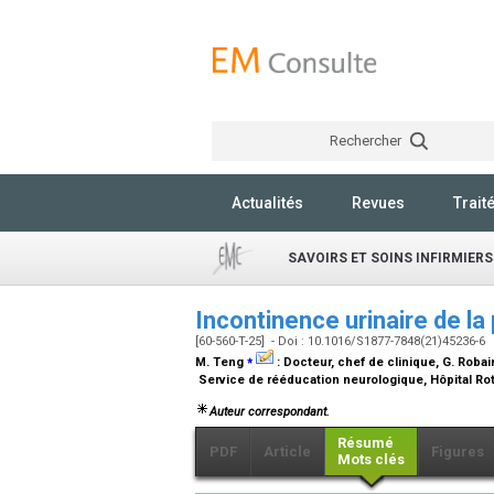
Rechercher
Actualités
Revues
Trait
SAVOIRS ET SOINS INFIRMIERS
Incontinence urinaire de l
[60-560-T-25] - Doi : 10.1016/S1877-7848(21)45236-6
⁎
M. Teng
:
Docteur, chef de clinique
, G. Robai
Service de rééducation neurologique, Hôpital Roth
Auteur correspondant.
Résumé
PDF
Article
Figures
Mots clés