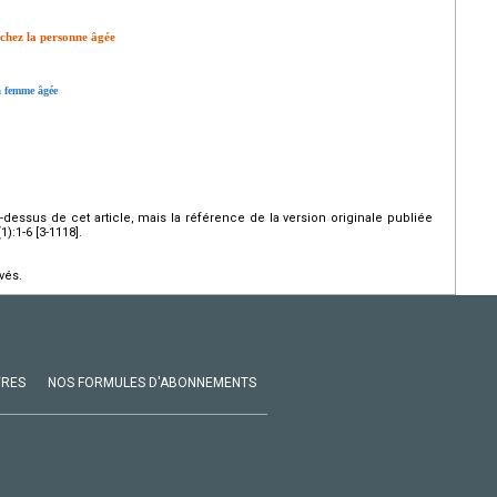
 chez la personne âgée
la femme âgée
ci-dessus de cet article, mais la référence de la version originale publiée
:1-6 [3-1118].
vés.
VRES
NOS FORMULES D'ABONNEMENTS