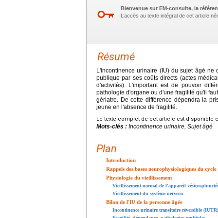
Bienvenue sur EM-consulte, la référen
L’accès au texte intégral de cet article 
Résumé
L'incontinence urinaire (IU) du sujet âgé ne 
publique par ses coûts directs (actes médicau
d'activités). L'important est de pouvoir di
pathologie d'organe ou d'une fragilité qu'il fau
gériatre. De cette différence dépendra la pr
jeune en l'absence de fragilité.
Le texte complet de cet article est disponible 
Mots-clés :
Incontinence urinaire, Sujet âgé
Plan
Introduction
Rappels des bases neurophysiologiques du cycle
Physiologie du vieillissement
Vieillissement normal de l'appareil vésicosphincté
Vieillissement du système nerveux
Bilan de l'IU de la personne âgée
Incontinence urinaire transitoire réversible (IUTR
Fragilité, dépendance, pathologies multiples