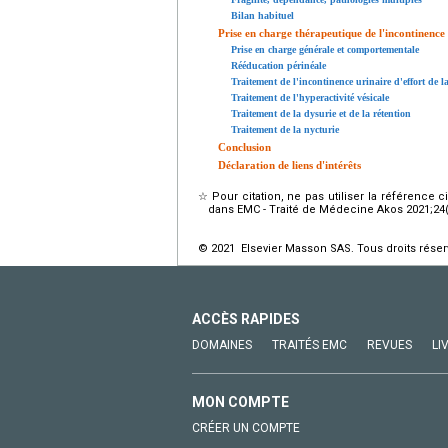
Bilan habituel
Prise en charge thérapeutique de l'incontinence
Prise en charge générale et comportementale
Rééducation périnéale
Traitement de l'incontinence urinaire d'effort de 
Traitement de l'hyperactivité vésicale
Traitement de la dysurie et de la rétention
Traitement de la nycturie
Conclusion
Déclaration de liens d'intérêts
☆
Pour citation, ne pas utiliser la référence 
dans EMC - Traité de Médecine Akos 2021;24(1)
© 2021 Elsevier Masson SAS. Tous droits réser
ACCÈS RAPIDES
DOMAINES
TRAITÉS EMC
REVUES
LI
MON COMPTE
CRÉER UN COMPTE