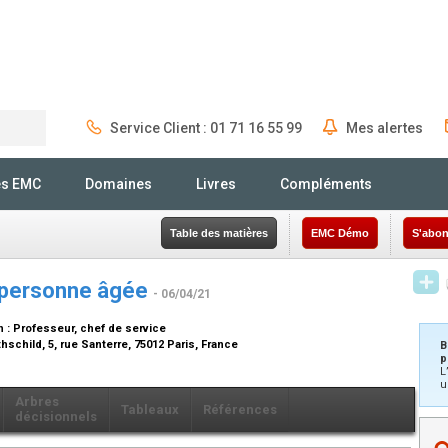
Service Client : 01 71 16 55 99
Mes alertes
Rechercher
és EMC
Domaines
Livres
Compléments
Table des matières
EMC Démo
S'abon
a personne âgée
- 06/04/21
n :
Professeur, chef de service
schild, 5, rue Santerre, 75012 Paris, France
B
p
L
u
Arbres
Tableaux
Références
décisionnels