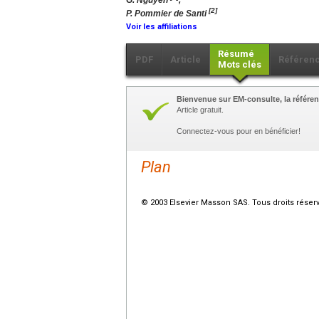
G. Nguyen
,
[2]
P. Pommier de Santi
Voir les affiliations
Résumé
PDF
Article
Référen
Mots clés
Bienvenue sur EM-consulte, la référen
Article gratuit.
Connectez-vous pour en bénéficier!
Plan
© 2003 Elsevier Masson SAS. Tous droits réser