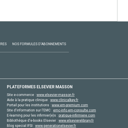
VRES
NOS FORMULES D'ABONNEMENTS
PLATEFORMES ELSEVIER MASSON
Site e-commerce :
www.elsevier-masson.fr
Aide à la pratique clinique :
www.clinicalkey.fr
Portail pour les institutions :
www.em-premium.com
Site d'information sur l'EMC :
emc-info.em-consulte.com
E-learning pour les infirmier(e)s :
pratique-infirmiere.com
Bibliothèque d'e-books Elsevier :
www.elsevierelibrary.fr
Blog special IFSI :
www.generationelsevier.fr