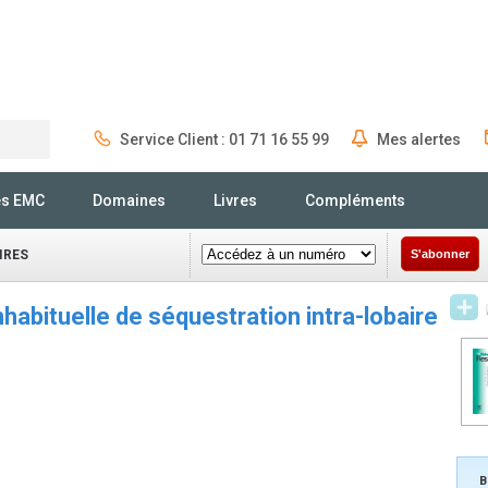
Service Client : 01 71 16 55 99
Mes alertes
Rechercher
és EMC
Domaines
Livres
Compléments
IRES
S'abonner
nhabituelle de séquestration intra-lobaire
B