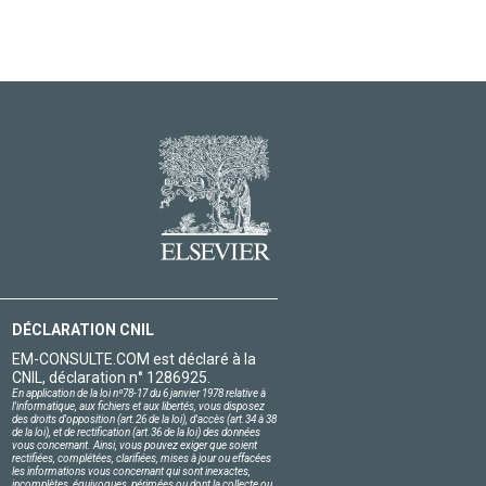
DÉCLARATION CNIL
EM-CONSULTE.COM est déclaré à la
CNIL, déclaration n° 1286925.
En application de la loi nº78-17 du 6 janvier 1978 relative à
l'informatique, aux fichiers et aux libertés, vous disposez
des droits d'opposition (art.26 de la loi), d'accès (art.34 à 38
de la loi), et de rectification (art.36 de la loi) des données
vous concernant. Ainsi, vous pouvez exiger que soient
rectifiées, complétées, clarifiées, mises à jour ou effacées
les informations vous concernant qui sont inexactes,
incomplètes, équivoques, périmées ou dont la collecte ou