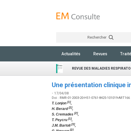
Rechercher
Actualités
Revues
Trait
REVUE DES MALADIES RESPIRATO
Une présentation clinique i
- 17/04/08
Doi : RMR-01-2003-20-HS1-0761-8425-101019-ART166
[1]
T. Lonjon
,
[2]
H. Berard
,
[2]
S. Cremades
,
[1]
T. Peycru
,
[3]
J.M. Bartoli
,
[2]