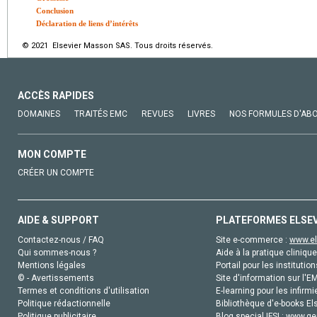
Conclusion
Déclaration de liens d’intérêts
© 2021 Elsevier Masson SAS. Tous droits réservés.
ACCÈS RAPIDES
DOMAINES
TRAITÉS EMC
REVUES
LIVRES
NOS FORMULES D'AB
MON COMPTE
CRÉER UN COMPTE
AIDE & SUPPORT
PLATEFORMES ELSE
Contactez-nous / FAQ
Site e-commerce :
www.el
Qui sommes-nous ?
Aide à la pratique clinique
Mentions légales
Portail pour les institution
© - Avertissements
Site d'information sur l'E
Termes et conditions d'utilisation
E-learning pour les infirmi
Politique rédactionnelle
Bibliothèque d'e-books Els
Politique publicitaire
Blog special IFSI :
www.gen