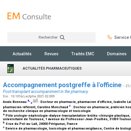
Rechercher
Service C
Rechercher
Actualités
Revues
Traités EMC
Domaines
ACTUALITÉS PHARMACEUTIQUES
Accompagnement postgreffe à l’officine
- 21
Post-transplant accompaniment in the pharmacy
Doi : 10.1016/j.actpha.2021.02.009
a
,
Anaïs Bonneau
⁎
:
Docteur en pharmacie, pharmacien d’officine
, Isabelle 
c
pharmacien référent
, Caroline Monchaud
:
Docteur en pharmacie, praticien hosp
de recherche clinique en pharmacologie et toxicologie
a
Pôle urologie-néphrologie-dialyse-transplantation-brûlés-chirurgie plastique, 
universitaire de Toulouse, 1 avenue du Professeur-Jean-Poulhès, 31059 Toulou
b
4 rue du Pot-au-Lait, 24000 Périgueux, France
c
Service de pharmacologie, toxicologie et pharmacovigilance, Centre de biolog