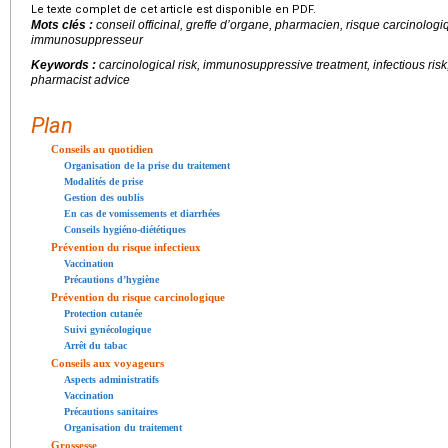
Le texte complet de cet article est disponible en PDF.
Mots clés :
conseil officinal, greffe d’organe, pharmacien, risque carcinologiq
immunosuppresseur
Keywords :
carcinological risk, immunosuppressive treatment, infectious risk
pharmacist advice
Plan
Conseils au quotidien
Organisation de la prise du traitement
Modalités de prise
Gestion des oublis
En cas de vomissements et diarrhées
Conseils hygiéno-diététiques
Prévention du risque infectieux
Vaccination
Précautions d’hygiène
Prévention du risque carcinologique
Protection cutanée
Suivi gynécologique
Arrêt du tabac
Conseils aux voyageurs
Aspects administratifs
Vaccination
Précautions sanitaires
Organisation du traitement
Grossesse