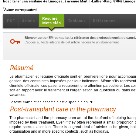
hospitalier universitaire de Limoges, 2 avenue Martin-Luther-King, 87042 Limog
*
Auteur correspondant.
Résumé
PDF
Article
Tableaux
Références
Mots clés
Bienvenue sur EM-consulte, la référence des professionnels de santé.
L’accès au texte intégral de cet article nécessite un abonnement.
Résumé
Le pharmacien et l’équipe officinale sont en première ligne pour accompag
gestion des contraintes imposées par leur traitement. Même s’ils représent
clientèle officinale, ces patients requièrent une attention particulière. Les 
soit en rapport avec le traitement et l’organisation au quotidien ou dans de
vacances.
Le texte complet de cet article est disponible en PDF.
Post-transplant care in the pharmacy
The pharmacist and the pharmacy team are at the forefront of helping trans
imposed by their treatment. Even if they often represent a small proportion 
require special attention. There is a great deal of advice to be given, bo
organisation and in more specific contexts, such as holidays.