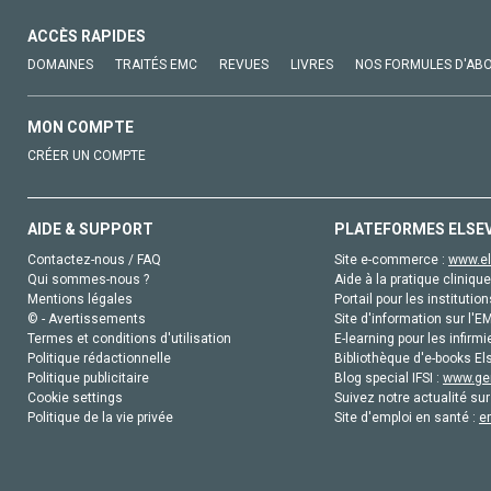
ACCÈS RAPIDES
DOMAINES
TRAITÉS EMC
REVUES
LIVRES
NOS FORMULES D'AB
MON COMPTE
CRÉER UN COMPTE
AIDE & SUPPORT
PLATEFORMES ELSE
Contactez-nous / FAQ
Site e-commerce :
www.el
Qui sommes-nous ?
Aide à la pratique clinique
Mentions légales
Portail pour les institution
© - Avertissements
Site d'information sur l'E
Termes et conditions d'utilisation
E-learning pour les infirmi
Politique rédactionnelle
Bibliothèque d'e-books Els
Politique publicitaire
Blog special IFSI :
www.gen
Cookie settings
Suivez notre actualité sur
Politique de la vie privée
Site d'emploi en santé :
e