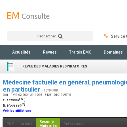
Rechercher
Service C
Rechercher
Actualités
Revues
Traités EMC
Domaines
REVUE DES MALADIES RESPIRATOIRES
Médecine factuelle en général, pneumologi
en particulier
- 17/04/08
Doi : RMR-02-2004-21-1-0761-8425-101019-ART6
[1]
E. Lemarié
,
[2]
B. Housset
Voir les affiliations
Résumé
PDF
Article
Références
Mots clés