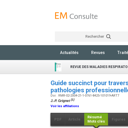
Rechercher
Actualités
Revues
Trait
REVUE DES MALADIES RESPIRATO
Guide succinct pour travers
pathologies professionnel
Doi : RMR-02-2004-21-1-0761-8425-101019-ART7
[1]
J.-P. Grignet
Voir les affiliations
Résumé
PDF
Article
Figures
Mots clés