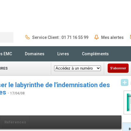
Service Client : 01 71 16 55 99
Mes alertes
Rechercher
és EMC
Domaines
Livres
Compléments
IRES
S'abonner
er le labyrinthe de l'indemnisation des
les
- 17/04/08
Références
B