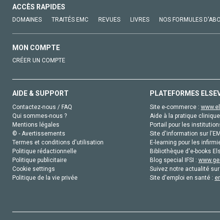
ACCÈS RAPIDES
DOMAINES
TRAITÉS EMC
REVUES
LIVRES
NOS FORMULES D'AB
MON COMPTE
CRÉER UN COMPTE
AIDE & SUPPORT
PLATEFORMES ELSE
Contactez-nous / FAQ
Site e-commerce :
www.el
Qui sommes-nous ?
Aide à la pratique clinique
Mentions légales
Portail pour les institution
© - Avertissements
Site d'information sur l'E
Termes et conditions d'utilisation
E-learning pour les infirmi
Politique rédactionnelle
Bibliothèque d'e-books Els
Politique publicitaire
Blog special IFSI :
www.gen
Cookie settings
Suivez notre actualité sur
Politique de la vie privée
Site d'emploi en santé :
e