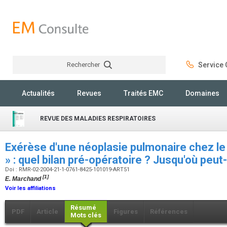
Rechercher
Service C
Rechercher
Actualités
Revues
Traités EMC
Domaines
REVUE DES MALADIES RESPIRATOIRES
Exérèse d'une néoplasie pulmonaire chez le 
» : quel bilan pré-opératoire ? Jusqu'où peut-
Doi : RMR-02-2004-21-1-0761-8425-101019-ART51
[1]
E. Marchand
Voir les affiliations
Résumé
PDF
Article
Figures
Références
Mots clés