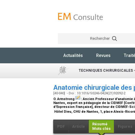
Rechercher
Actualités
Revues
Trait
TECHNIQUES CHIRURGICALES -
Anatomie chirurgicale des 
[40-040] - Doi : 10.1016/S0246-0424(21)92092-2
O. Armstrong
:
Ancien Professeur d'anatomie à
Nantes, expert en pédagogie de la CIDMEF [Conf
d'Expression Française], directeur de CIDMEF-Sc
Hôtel Dieu, CHU de Nantes, 1, place Alexis-Rico
Résumé
PDF
Article
Figures
Mots clés