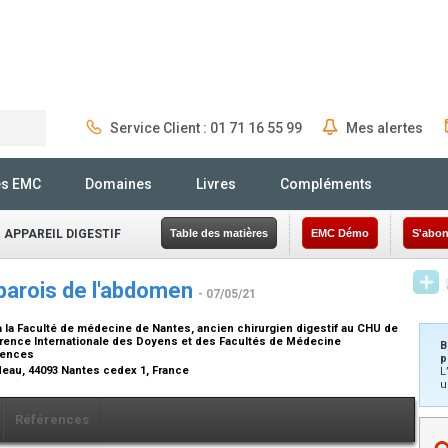
Service Client : 01 71 16 55 99
Mes alertes
Rechercher
és EMC
Domaines
Livres
Compléments
 APPAREIL DIGESTIF
Table des matières
EMC Démo
S'abon
parois de l'abdomen
- 07/05/21
 la Faculté de médecine de Nantes, ancien chirurgien digestif au CHU de
érence Internationale des Doyens et des Facultés de Médecine
B
iences
p
rdeau, 44093 Nantes cedex 1, France
L
u
Références