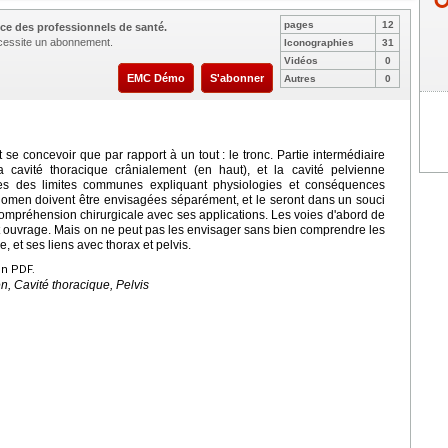
pages
12
ce des professionnels de santé.
nécessite un abonnement.
Iconographies
31
Vidéos
0
EMC Démo
S'abonner
Autres
0
se concevoir que par rapport à un tout : le tronc. Partie intermédiaire
a cavité thoracique crânialement (en haut), et la cavité pelvienne
les des limites communes expliquant physiologies et conséquences
bdomen doivent être envisagées séparément, et le seront dans un souci
compréhension chirurgicale avec ses applications. Les voies d'abord de
et ouvrage. Mais on ne peut pas les envisager sans bien comprendre les
, et ses liens avec thorax et pelvis.
en PDF.
, Cavité thoracique, Pelvis