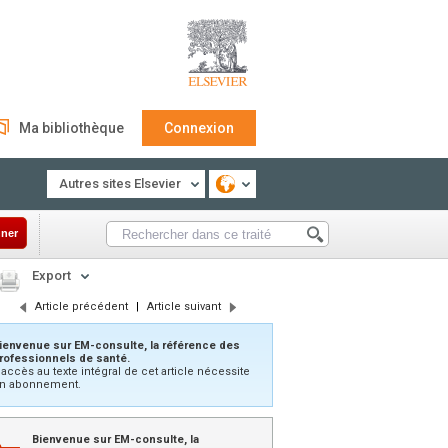
Ma bibliothèque
Connexion
Autres sites Elsevier
ner
Export
Article précédent
|
Article suivant
ienvenue sur EM-consulte, la référence des
rofessionnels de santé.
’accès au texte intégral de cet article nécessite
n abonnement.
Bienvenue sur EM-consulte, la