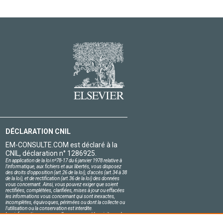
DÉCLARATION CNIL
EM-CONSULTE.COM est déclaré à la
CNIL, déclaration n° 1286925.
En application de la loi nº78-17 du 6 janvier 1978 relative à
l'informatique, aux fichiers et aux libertés, vous disposez
des droits d'opposition (art.26 de la loi), d'accès (art.34 à 38
de la loi), et de rectification (art.36 de la loi) des données
vous concernant. Ainsi, vous pouvez exiger que soient
rectifiées, complétées, clarifiées, mises à jour ou effacées
les informations vous concernant qui sont inexactes,
incomplètes, équivoques, périmées ou dont la collecte ou
l'utilisation ou la conservation est interdite.
Les informations personnelles concernant les visiteurs de
notre site, y compris leur identité, sont confidentielles.