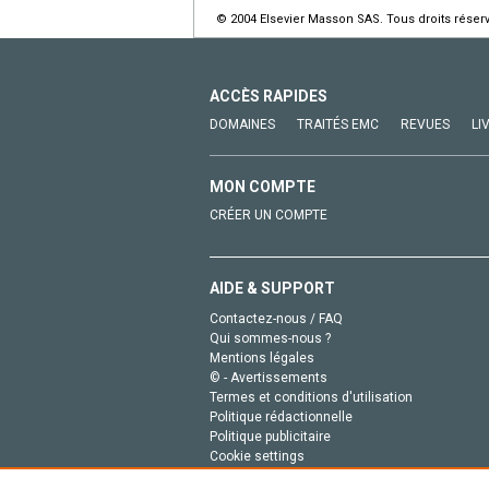
© 2004 Elsevier Masson SAS. Tous droits réser
ACCÈS RAPIDES
DOMAINES
TRAITÉS EMC
REVUES
LI
MON COMPTE
CRÉER UN COMPTE
AIDE & SUPPORT
Contactez-nous / FAQ
Qui sommes-nous ?
Mentions légales
© - Avertissements
Termes et conditions d'utilisation
Politique rédactionnelle
Politique publicitaire
Cookie settings
Politique de la vie privée