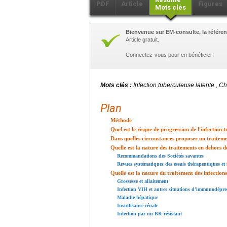
PDF
Article
Figures
Mots clés
Bienvenue sur EM-consulte, la référen
Article gratuit.
Connectez-vous pour en bénéficier!
Mots clés :
Infection tuberculeuse latente , C
Plan
Méthode
Quel est le risque de progression de l'infection 
Dans quelles circonstances proposer un traitemen
Quelle est la nature des traitements en dehors de
Recommandations des Sociétés savantes
Revues systématiques des essais thérapeutiques et
Quelle est la nature du traitement des infections
Grossesse et allaitement
Infection VIH et autres situations d'immunodépre
Maladie hépatique
Insuffisance rénale
Infection par un BK résistant