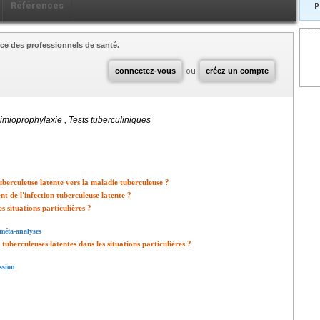
Références
p
ce des professionnels de santé.
connectez-vous
ou
créez un compte
himioprophylaxie , Tests tuberculiniques
tuberculeuse latente vers la maladie tuberculeuse ?
t de l'infection tuberculeuse latente ?
s situations particulières ?
 méta-analyses
 tuberculeuses latentes dans les situations particulières ?
ssion