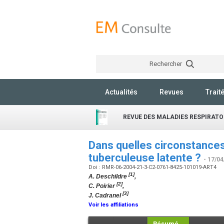
Rechercher
Actualités
Revues
Trait
REVUE DES MALADIES RESPIRATO
Dans quelles circonstances
tuberculeuse latente ?
- 17/04
Doi : RMR-06-2004-21-3-C2-0761-8425-101019-ART4
[1]
A. Deschildre
,
[2]
C. Poirier
,
[3]
J. Cadranel
Voir les affiliations
Résumé