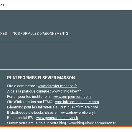
vés.
VRES
NOS FORMULES D'ABONNEMENTS
PLATEFORMES ELSEVIER MASSON
Site e-commerce :
www.elsevier-masson.fr
Aide à la pratique clinique :
www.clinicalkey.fr
Portail pour les institutions :
www.em-premium.com
Site d'information sur l'EMC :
emc-info.em-consulte.com
E-learning pour les infirmier(e)s :
pratique-infirmiere.com
Bibliothèque d'e-books Elsevier :
www.elsevierelibrary.fr
Blog special IFSI :
www.generationelsevier.fr
Suivez notre actualité sur notre blog :
www.blog-elsevier-masson.fr
Site d'emploi en santé :
emploisante.com