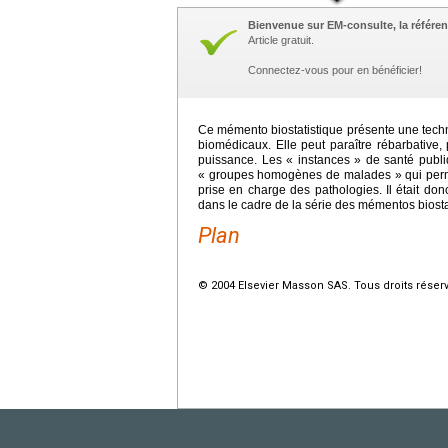
Bienvenue sur EM-consulte, la référen
Article gratuit.
Connectez-vous pour en bénéficier!
Ce mémento biostatistique présente une techn
biomédicaux. Elle peut paraître rébarbative,
puissance. Les « instances » de santé publiq
« groupes homogènes de malades » qui permett
prise en charge des pathologies. Il était do
dans le cadre de la série des mémentos biosta
Plan
© 2004 Elsevier Masson SAS. Tous droits réser