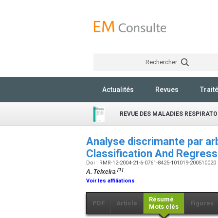
Rechercher
Actualités
Revues
Trait
REVUE DES MALADIES RESPIRATO
Analyse discrimante par arb
Classification And Regress
Doi : RMR-12-2004-21-6-0761-8425-101019-200510020
[1]
A. Teixeira
Voir les affiliations
Résumé
PDF
Article
Figures
Mots clés