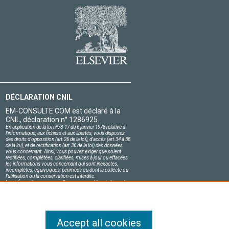
DÉCLARATION CNIL
EM-CONSULTE.COM est déclaré à la
CNIL, déclaration n° 1286925.
En application de la loi nº78-17 du 6 janvier 1978 relative à
l'informatique, aux fichiers et aux libertés, vous disposez
des droits d'opposition (art.26 de la loi), d'accès (art.34 à 38
de la loi), et de rectification (art.36 de la loi) des données
vous concernant. Ainsi, vous pouvez exiger que soient
rectifiées, complétées, clarifiées, mises à jour ou effacées
les informations vous concernant qui sont inexactes,
incomplètes, équivoques, périmées ou dont la collecte ou
l'utilisation ou la conservation est interdite.
Les informations personnelles concernant les visiteurs de
notre site, y compris leur identité, sont confidentielles.
Le responsable du site s'engage sur l'honneur à respecter
les conditions légales de confidentialité applicables en
France et à ne pas divulguer ces informations à des tiers.
Accept all cookies