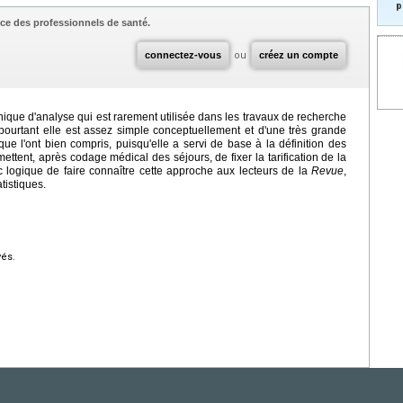
p
ce des professionnels de santé.
connectez-vous
ou
créez un compte
ique d'analyse qui est rarement utilisée dans les travaux de recherche
 pourtant elle est assez simple conceptuellement et d'une très grande
ue l'ont bien compris, puisqu'elle a servi de base à la définition des
ent, après codage médical des séjours, de fixer la tarification de la
nc logique de faire connaître cette approche aux lecteurs de la
Revue
,
tistiques.
vés.