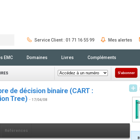
Service Client : 01 71 16 55 99
Mes alertes
Rechercher
és EMC
Domaines
Livres
Compléments
IRES
S'abonner
re de décision binaire (CART :
ion Tree)
- 17/04/08
Références
B