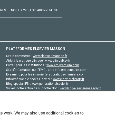
VRES
NOS FORMULES D'ABONNEMENTS
PLATEFORMES ELSEVIER MASSON
Site e-commerce :
www.elsevier-masson.fr
Aide à la pratique clinique :
www.clinicalkey.fr
Portail pour les institutions :
www.em-premium.com
Site d'information sur l'EMC :
emc-info.em-consulte.com
E-learning pour les infirmier(e)s :
pratique-infirmiere.com
Bibliothèque d'e-books Elsevier :
www.elsevierelibrary.fr
Blog special IFSI :
www.generationelsevier.fr
Suivez notre actualité sur notre blog :
www.blog-elsevier-masson.fr
Site d'emploi en santé :
emploisante.com
te work. We may also use additional cookies to