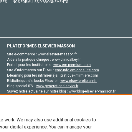
VRES
NOS FORMULES D'ABONNEMENTS
PLATEFORMES ELSEVIER MASSON
Site e-commerce :
www.elsevier-masson.fr
Aide à la pratique clinique :
www.clinicalkey.fr
Portail pour les institutions :
www.em-premium.com
Site d'information sur l'EMC :
emc-info.em-consulte.com
E-learning pour les infirmier(e)s :
pratique-infirmiere.com
Bibliothèque d'e-books Elsevier :
www.elsevierelibrary.fr
Blog special IFSI :
www.generationelsevier.fr
Suivez notre actualité sur notre blog :
www.blog-elsevier-masson.fr
Site d'emploi en santé :
emploisante.com
te work. We may also use additional cookies to
 your digital experience. You can manage your