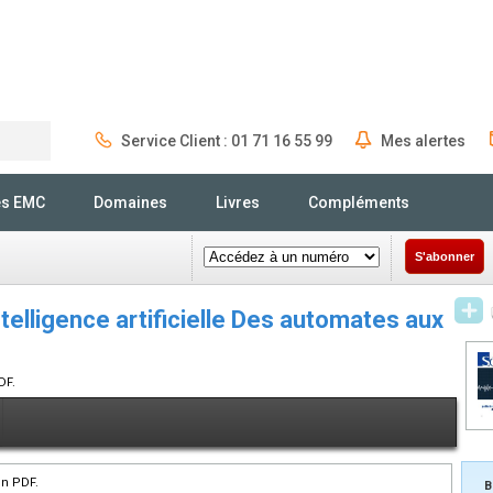
Service Client : 01 71 16 55 99
Mes alertes
Rechercher
és EMC
Domaines
Livres
Compléments
S'abonner
ntelligence artificielle Des automates aux
DF.
en PDF.
B