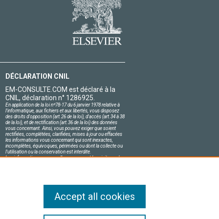
DÉCLARATION CNIL
EM-CONSULTE.COM est déclaré à la
CNIL, déclaration n° 1286925.
En application de la loi nº78-17 du 6 janvier 1978 relative à
l'informatique, aux fichiers et aux libertés, vous disposez
des droits d'opposition (art.26 de la loi), d'accès (art.34 à 38
de la loi), et de rectification (art.36 de la loi) des données
vous concernant. Ainsi, vous pouvez exiger que soient
rectifiées, complétées, clarifiées, mises à jour ou effacées
les informations vous concernant qui sont inexactes,
incomplètes, équivoques, périmées ou dont la collecte ou
l'utilisation ou la conservation est interdite.
Les informations personnelles concernant les visiteurs de
notre site, y compris leur identité, sont confidentielles.
Le responsable du site s'engage sur l'honneur à respecter
les conditions légales de confidentialité applicables en
France et à ne pas divulguer ces informations à des tiers.
Accept all cookies