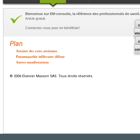
Bienvenue sur EM-consulte, la référence des professionnels de santé.
Article gratuit.
c
Connectez-vous pour en bénéficier!
vo
Plan
co
Atteinte des voies aériennes
Pneumopathie infiltrante diffuse
Autres manifestations
© 2006 Elsevier Masson SAS. Tous droits réservés.