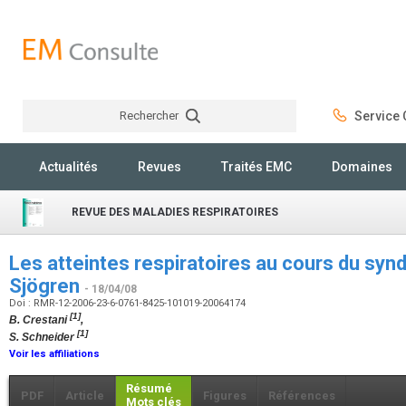
Rechercher
Service C
Rechercher
Actualités
Revues
Traités EMC
Domaines
REVUE DES MALADIES RESPIRATOIRES
Les atteintes respiratoires au cours du sy
Sjögren
- 18/04/08
Doi : RMR-12-2006-23-6-0761-8425-101019-20064174
[1]
B. Crestani
,
[1]
S. Schneider
Voir les affiliations
Résumé
PDF
Article
Figures
Références
Mots clés