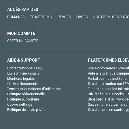
ACCÈS RAPIDES
DOMAINES
TRAITÉS EMC
REVUES
LIVRES
NOS FORMULES D'AB
MON COMPTE
CRÉER UN COMPTE
AIDE & SUPPORT
PLATEFORMES ELSE
Contactez-nous / FAQ
Site e-commerce :
www.el
Qui sommes-nous ?
Aide à la pratique clinique
Mentions légales
Portail pour les institution
© - Avertissements
Site d'information sur l'E
Termes et conditions d'utilisation
E-learning pour les infirmi
Politique rédactionnelle
Bibliothèque d'e-books Els
Politique publicitaire
Blog special IFSI :
www.gen
Cookie settings
Suivez notre actualité sur
Politique de la vie privée
Site d'emploi en santé :
e