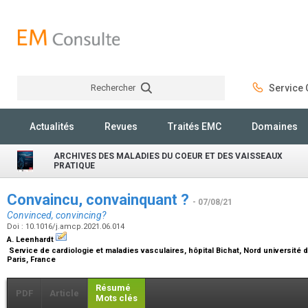
Rechercher
Service C
Rechercher
Actualités
Revues
Traités EMC
Domaines
ARCHIVES DES MALADIES DU COEUR ET DES VAISSEAUX
PRATIQUE
Convaincu, convainquant ?
- 07/08/21
Convinced, convincing?
Doi : 10.1016/j.amcp.2021.06.014
A. Leenhardt
Service de cardiologie et maladies vasculaires, hôpital Bichat, Nord université 
Paris, France
Résumé
PDF
Article
Mots clés