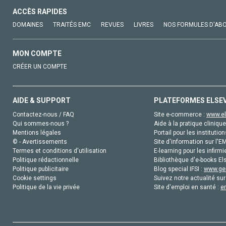
ACCÈS RAPIDES
DOMAINES
TRAITÉS EMC
REVUES
LIVRES
NOS FORMULES D'AB
MON COMPTE
CRÉER UN COMPTE
AIDE & SUPPORT
PLATEFORMES ELSE
Contactez-nous / FAQ
Site e-commerce :
www.el
Qui sommes-nous ?
Aide à la pratique clinique
Mentions légales
Portail pour les institution
© - Avertissements
Site d'information sur l'E
Termes et conditions d'utilisation
E-learning pour les infirmi
Politique rédactionnelle
Bibliothèque d'e-books Els
Politique publicitaire
Blog special IFSI :
www.gen
Cookie settings
Suivez notre actualité sur
Politique de la vie privée
Site d'emploi en santé :
e