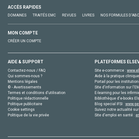
ACCÈS RAPIDES
DOMAINES
TRAITÉS EMC
REVUES
LIVRES
NOS FORMULES D'AB
MON COMPTE
CRÉER UN COMPTE
AIDE & SUPPORT
PLATEFORMES ELSE
Contactez-nous / FAQ
Site e-commerce :
www.el
Qui sommes-nous ?
Aide à la pratique clinique
Mentions légales
Portail pour les institution
© - Avertissements
Site d'information sur l'E
Termes et conditions d'utilisation
E-learning pour les infirmi
Politique rédactionnelle
Bibliothèque d'e-books Els
Politique publicitaire
Blog special IFSI :
www.gen
Cookie settings
Suivez notre actualité sur
Politique de la vie privée
Site d'emploi en santé :
e