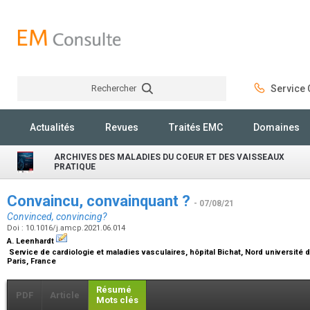
Rechercher
Service C
Rechercher
Actualités
Revues
Traités EMC
Domaines
ARCHIVES DES MALADIES DU COEUR ET DES VAISSEAUX
PRATIQUE
Convaincu, convainquant ?
- 07/08/21
Convinced, convincing?
Doi : 10.1016/j.amcp.2021.06.014
A. Leenhardt
Service de cardiologie et maladies vasculaires, hôpital Bichat, Nord université 
Paris, France
Résumé
PDF
Article
Mots clés