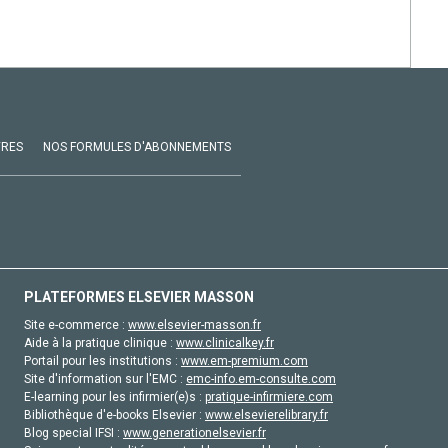
VRES
NOS FORMULES D'ABONNEMENTS
PLATEFORMES ELSEVIER MASSON
Site e-commerce :
www.elsevier-masson.fr
Aide à la pratique clinique :
www.clinicalkey.fr
Portail pour les institutions :
www.em-premium.com
Site d'information sur l'EMC :
emc-info.em-consulte.com
E-learning pour les infirmier(e)s :
pratique-infirmiere.com
Bibliothèque d'e-books Elsevier :
www.elsevierelibrary.fr
Blog special IFSI :
www.generationelsevier.fr