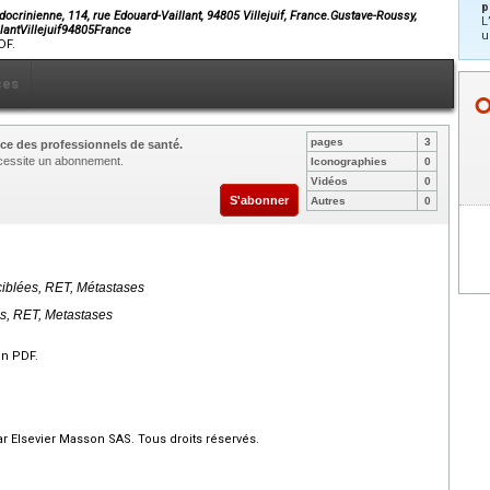
p
ocrinienne, 114, rue Edouard-Vaillant, 94805 Villejuif, France.Gustave-Roussy,
L
lantVillejuif94805France
u
DF.
ces
pages
3
ce des professionnels de santé.
nécessite un abonnement.
Iconographies
0
Vidéos
0
S'abonner
Autres
0
ciblées, RET, Métastases
es, RET, Metastases
en PDF.
r Elsevier Masson SAS. Tous droits réservés.