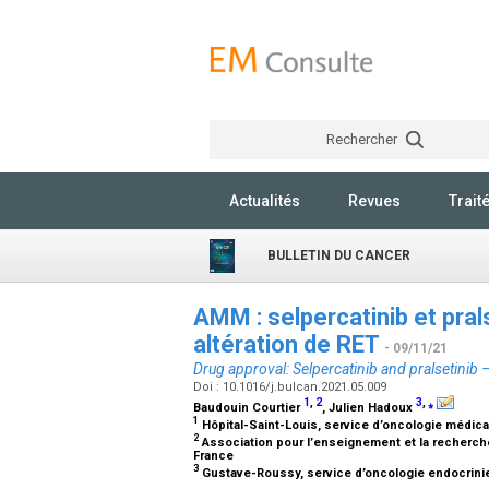
Rechercher
Actualités
Revues
Trait
BULLETIN DU CANCER
AMM : selpercatinib et pral
altération de RET
- 09/11/21
Drug approval: Selpercatinib and pralsetinib 
Doi : 10.1016/j.bulcan.2021.05.009
1
,
2
3
,
⁎
Baudouin Courtier
, Julien Hadoux
1
Hôpital-Saint-Louis, service d’oncologie médical
2
Association pour l’enseignement et la recherche
France
3
Gustave-Roussy, service d’oncologie endocrinienn