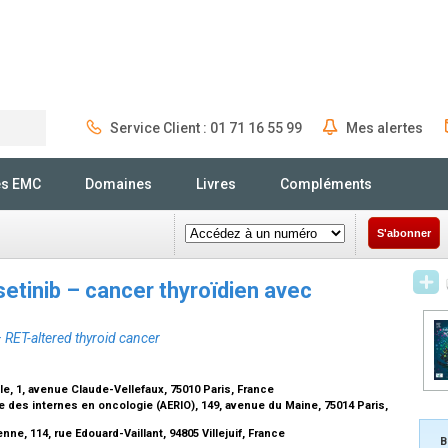
Service Client : 01 71 16 55 99
Mes alertes
Rechercher
és EMC
Domaines
Livres
Compléments
S'abonner
setinib – cancer thyroïdien avec
– RET-altered thyroid cancer
e, 1, avenue Claude-Vellefaux, 75010 Paris, France
 des internes en oncologie (AERIO), 149, avenue du Maine, 75014 Paris,
e, 114, rue Edouard-Vaillant, 94805 Villejuif, France
B