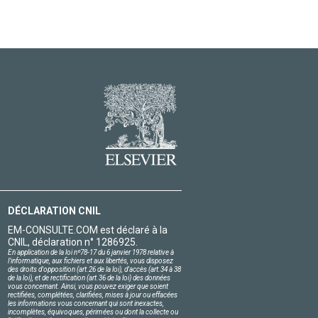
DÉCLARATION CNIL
EM-CONSULTE.COM est déclaré à la
CNIL, déclaration n° 1286925.
En application de la loi nº78-17 du 6 janvier 1978 relative à
l'informatique, aux fichiers et aux libertés, vous disposez
des droits d'opposition (art.26 de la loi), d'accès (art.34 à 38
de la loi), et de rectification (art.36 de la loi) des données
vous concernant. Ainsi, vous pouvez exiger que soient
rectifiées, complétées, clarifiées, mises à jour ou effacées
les informations vous concernant qui sont inexactes,
incomplètes, équivoques, périmées ou dont la collecte ou