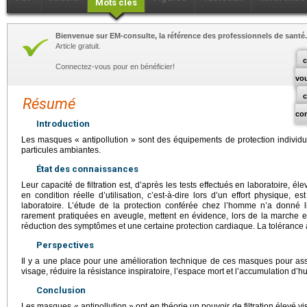
Mots clés
Bienvenue sur EM-consulte, la référence des professionnels de santé.
Article gratuit.
c
Connectez-vous pour en bénéficier!
vo
Résumé
co
Introduction
Les masques « antipollution » sont des équipements de protection individue
particules ambiantes.
État des connaissances
Leur capacité de filtration est, d’après les tests effectués en laboratoire, éle
en condition réelle d’utilisation, c’est-à-dire lors d’un effort physique, e
laboratoire. L’étude de la protection conférée chez l’homme n’a donné 
rarement pratiquées en aveugle, mettent en évidence, lors de la marche e
réduction des symptômes et une certaine protection cardiaque. La tolérance à 
Perspectives
Il y a une place pour une amélioration technique de ces masques pour as
visage, réduire la résistance inspiratoire, l’espace mort et l’accumulation d’
Conclusion
Les masques « antipollution » ont en théorie un pouvoir de filtration élevé vis