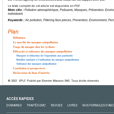
Le texte complet de cet article est disponible en PDF.
Mots clés :
Pollution atmosphérique, Polluants, Masques, Prévention, Envi
individuels
Keywords :
Air pollution, Filtering face pieces, Prevention, Environment, Pe
Plan
Définition
Le marché des masques antipollution
Usage du masque chez les cyclistes
Efficacité et tolérance des masques antipollution
Masques et réduction de l’exposition aux particules
Bénéfice sanitaire à l’utilisation du masque antipollution
Tolérance des masques antipollution
Conclusion et perspectives
Déclaration de liens d’intérêts
© 2021 SPLF. Publié par Elsevier Masson SAS. Tous droits réservés.
ACCÈS RAPIDES
DOMAINES
TRAITÉS EMC
REVUES
LIVRES
NOS FORMULES D'AB