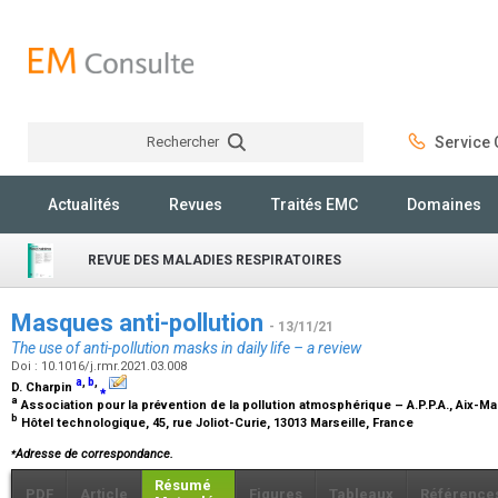
Rechercher
Service C
Rechercher
Actualités
Revues
Traités EMC
Domaines
REVUE DES MALADIES RESPIRATOIRES
Masques anti-pollution
- 13/11/21
The use of anti-pollution masks in daily life – a review
Doi : 10.1016/j.rmr.2021.03.008
a
,
b
,
D. Charpin
⁎
a
Association pour la prévention de la pollution atmosphérique – A.P.P.A., Aix-Mar
b
Hôtel technologique, 45, rue Joliot-Curie, 13013 Marseille, France
⁎
Adresse de correspondance.
Résumé
PDF
Article
Figures
Tableaux
Référence