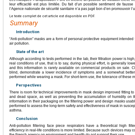
leur efficacité est plus limitée. Du fait d’un possible sentiment de fausse 
l’Agence nationale de sécurité sanitaire n’a pas jugé bon d’en promouvoir l’
Le texte complet de cet article est disponible en PDF.
Summary
Introduction
“Anti-pollution” masks are a form of personal protective equipment intended to
air pollution.
State of the art
Although according to tests performed in the lab, their filtration power is high,
real conditions of use, that is to say, during physical effort, is generally low
and this information is rarely available on commercial products on sale. Cl
blind, demonstrate a lower incidence of symptoms and a somewhat better
performed while wearing a mask. For short-term use, the tolerance of these ma
Perspectives
There is room for technical improvements in mask design improved fitting to 
and dead space, as well as preventing the accumulation of humidity on 
information in their packaging on the filtering power and design masks usabl
performed to assess the long-term safety and effectiveness of mask in suscep
asthma.
Conclusion
Anti-pollution filtering face piece respirators have a theoretical high filt
efficiency in real-life conditions is more limited. Because such devices may co
the French agency on environment and health do not support their use.