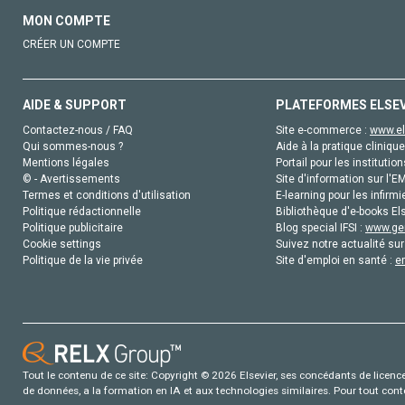
MON COMPTE
CRÉER UN COMPTE
AIDE & SUPPORT
PLATEFORMES ELSE
Contactez-nous / FAQ
Site e-commerce :
www.el
Qui sommes-nous ?
Aide à la pratique clinique
Mentions légales
Portail pour les institution
© - Avertissements
Site d'information sur l'E
Termes et conditions d'utilisation
E-learning pour les infirmi
Politique rédactionnelle
Bibliothèque d'e-books Els
Politique publicitaire
Blog special IFSI :
www.gen
Cookie settings
Suivez notre actualité sur
Politique de la vie privée
Site d'emploi en santé :
e
Tout le contenu de ce site: Copyright © 2026 Elsevier, ses concédants de licence e
de données, a la formation en IA et aux technologies similaires. Pour tout con