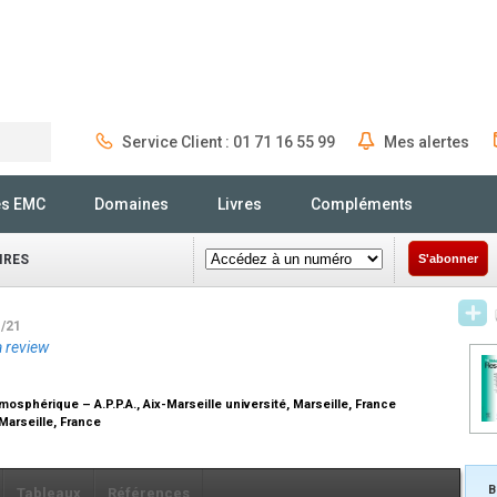
Service Client : 01 71 16 55 99
Mes alertes
Rechercher
és EMC
Domaines
Livres
Compléments
IRES
S'abonner
1/21
a review
mosphérique – A.P.P.A., Aix-Marseille université, Marseille, France
 Marseille, France
B
Tableaux
Références