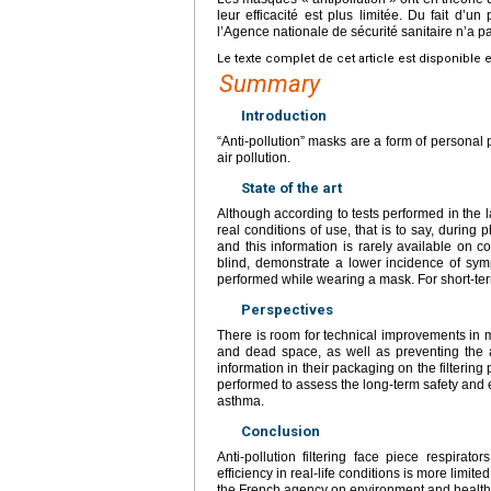
leur efficacité est plus limitée. Du fait d’un
l’Agence nationale de sécurité sanitaire n’a 
Le texte complet de cet article est disponible 
Summary
Introduction
“Anti-pollution” masks are a form of personal 
air pollution.
State of the art
Although according to tests performed in the lab
real conditions of use, that is to say, during p
and this information is rarely available on c
blind, demonstrate a lower incidence of sy
performed while wearing a mask. For short-term
Perspectives
There is room for technical improvements in ma
and dead space, as well as preventing the 
information in their packaging on the filterin
performed to assess the long-term safety and e
asthma.
Conclusion
Anti-pollution filtering face piece respirato
efficiency in real-life conditions is more limi
the French agency on environment and health 