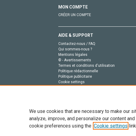
MON COMPTE
CRÉER UN COMPTE
AIDE & SUPPORT
Contactez-nous / FAQ
Qui sommes-nous ?
Mentions légales
© - Avertissements
Termes et conditions d'utilisation
Politique rédactionnelle
Politique publicitaire
Cookie settings
Politique de la vie privée
We use cookies that are necessary to make our si
analyze, improve, and personalize our content and
cookie preferences using the
Cookie settings
link
Tout le contenu de ce site: Copyright © 2026 Else
de données, a la formation en IA et aux technol