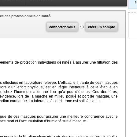
p
ce des professionnels de santé.
connectez-vous
ou
créez un compte
ements de protection individuels destinés à assurer une filtration des
ts effectués en laboratoire, élevée. L’efficacité filtrante de ces masques
e lors d’un effort physique, est en règle inférieure à celle établie en
érée chez l’homme n’a donné lieu qu’à peu d’études. Ces dernières,
évidence, lors de la marche en milieu pollué et port de masque, une
tion cardiaque. La tolérance à court terme est satisfaisante.
hnique de ces masques pour assurer une meilleure congruence avec le
space mort et l’accumulation d’humidité sur le masque.
 pouvoir de filtration élevé vis-à-vis des particules mais, en vie réelle,