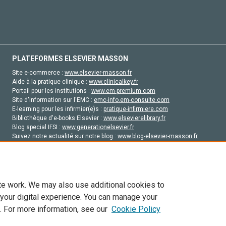
PLATEFORMES ELSEVIER MASSON
Site e-commerce :
www.elsevier-masson.fr
Aide à la pratique clinique :
www.clinicalkey.fr
Portail pour les institutions :
www.em-premium.com
Site d'information sur l'EMC :
emc-info.em-consulte.com
E-learning pour les infirmier(e)s :
pratique-infirmiere.com
Bibliothèque d'e-books Elsevier :
www.elsevierelibrary.fr
Blog special IFSI :
www.generationelsevier.fr
Suivez notre actualité sur notre blog :
www.blog-elsevier-masson.fr
Site d'emploi en santé :
emploisante.com
te work. We may also use additional cookies to
 your digital experience. You can manage your
. For more information, see our
Cookie Policy
vier, ses concédants de licence et ses contributeurs. Tout les droits sont réservés, y 
ogies similaires. Pour tout contenu en libre accès, les conditions de licence Creati