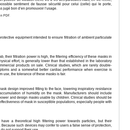
 possible sentiment de fausse sécurité pour celui (celle) qui le porte,
pas jugé bon d’en promouvoir l’usage.
en PDF.
protective equipment intended to ensure filtration of ambient particulate
, their filtration power is high, the filtering efficiency of these masks in
hysical effort, is generally lower than that established in the laboratory
ommercial products on sale. Clinical studies, which are rarely double-
mptoms and a somewhat better cardiac performance when exercise is
 use, the tolerance of these masks is fair.
sk design improved fitting to the face, lowering inspiratory resistance
accumulation of humidity on the mask. Manufacturers should include
g power and design masks usable by children. Clinical studies should be
ffectiveness of mask in susceptible populations, especially people with
rs have a theoretical high filtering power towards particles, but their
ted. Because such devices may confer to users a false sense of protection,
do not support their use.