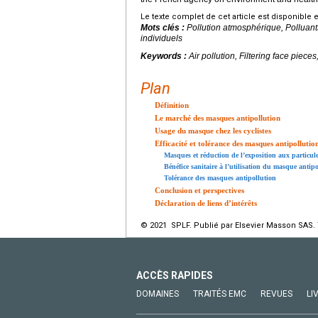
Le texte complet de cet article est disponible 
Mots clés :
Pollution atmosphérique, Polluan
individuels
Keywords :
Air pollution, Filtering face piec
Plan
Définition
Le marché des masques antipollution
Usage du masque chez les cyclistes
Efficacité et tolérance des masques antipollutio
Masques et réduction de l’exposition aux particul
Bénéfice sanitaire à l’utilisation du masque antip
Tolérance des masques antipollution
Conclusion et perspectives
Déclaration de liens d’intérêts
© 2021 SPLF. Publié par Elsevier Masson SAS. 
ACCÈS RAPIDES
DOMAINES
TRAITÉS EMC
REVUES
LI