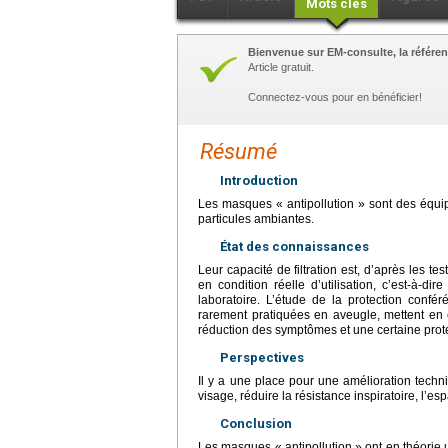
Mots clés
Bienvenue sur EM-consulte, la référen
Article gratuit.
Connectez-vous pour en bénéficier!
Résumé
Introduction
Les masques « antipollution » sont des équip
particules ambiantes.
État des connaissances
Leur capacité de filtration est, d’après les tes
en condition réelle d’utilisation, c’est-à-dir
laboratoire. L’étude de la protection conf
rarement pratiquées en aveugle, mettent en 
réduction des symptômes et une certaine protec
Perspectives
Il y a une place pour une amélioration tec
visage, réduire la résistance inspiratoire, l’e
Conclusion
Les masques « antipollution » ont en théorie un