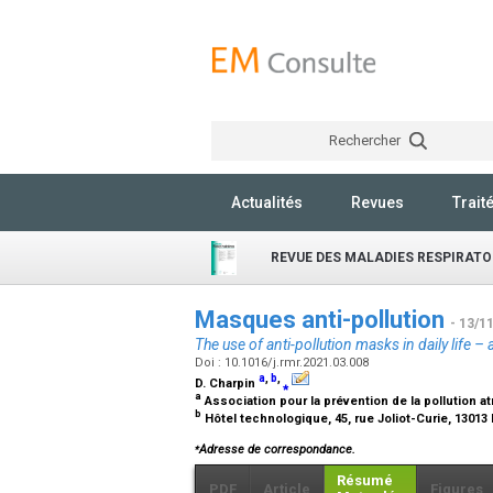
Rechercher
Actualités
Revues
Trait
REVUE DES MALADIES RESPIRATO
Masques anti-pollution
- 13/1
The use of anti-pollution masks in daily life – 
Doi : 10.1016/j.rmr.2021.03.008
a
,
b
,
D. Charpin
⁎
a
Association pour la prévention de la pollution at
b
Hôtel technologique, 45, rue Joliot-Curie, 13013
⁎
Adresse de correspondance.
Résumé
PDF
Article
Figures