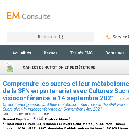
Rechercher
Service C
Rechercher
Actualités
Revues
Traités EMC
Domaines
CAHIERS DE NUTRITION ET DE DIÉTÉTIQUE
Comprendre les sucres et leur métabolism
de la SFN en partenariat avec Cultures Suc
visioconférence le 14 septembre 2021
- 07/12
Understanding sugars and their metabolism. Summary of the SFN worksh
Sucre
given in videoconference on September 14th, 2021
Doi : 10.1016/j.cnd.2021.10.003
a
,
⁎
b
Bernard Guy-Grand
, Beatrice Morio
a
Hôtel Dieu de Paris, 34, terrasse boulevard Saint-Marcel, 75005 Paris, France
b
Inserm 1O60, INRAE U1397 laboratoire CarMeN, université Lyon 1, 693100 Pierre