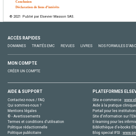
Conclusion
Déclaration de liens d’intérêts
© 2021 Publié par Elsevier Masson SAS.
ACCÈS RAPIDES
DOMAINES
TRAITÉS EMC
REVUES
LIVRES
NOS FORMULES D'AB
MON COMPTE
CRÉER UN COMPTE
AIDE & SUPPORT
PLATEFORMES ELSE
Contactez-nous / FAQ
Site e-commerce :
www.el
Qui sommes-nous ?
Aide à la pratique clinique
Mentions légales
Portail pour les institution
© - Avertissements
Site d'information sur l'E
Termes et conditions d'utilisation
E-learning pour les infirmi
Politique rédactionnelle
Bibliothèque d'e-books Els
Politique publicitaire
Blog special IFSI :
www.gen