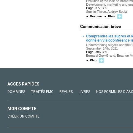
Evolution of the look on breastm
Development, marketing and que
Page :377-385
Sophie Thiron, Audrey Soula
Résumé
Plan
Communication brève
·
Comprendre les sucres et 
donné en visioconférence l
Understanding sugars and their 
September 14th, 2021
Page :386-389
Bernard Guy-Grand, Beatrice M
Plan
ACCÈS RAPIDES
DOMAINES
TRAITÉS EMC
REVUES
LIVRES
NOS FORMULES D'AB
MON COMPTE
CRÉER UN COMPTE