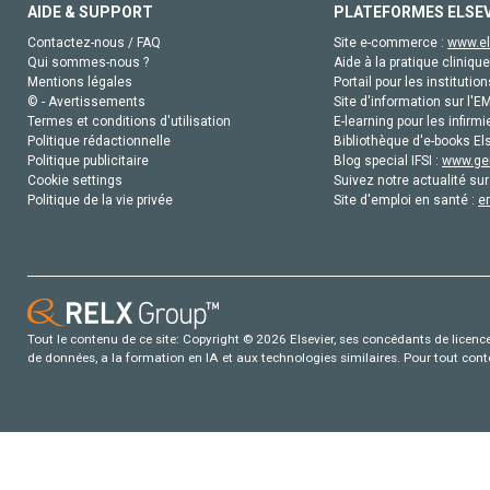
AIDE & SUPPORT
PLATEFORMES ELSE
Contactez-nous / FAQ
Site e-commerce :
www.el
Qui sommes-nous ?
Aide à la pratique clinique
Mentions légales
Portail pour les institution
© - Avertissements
Site d'information sur l'E
Termes et conditions d'utilisation
E-learning pour les infirmi
Politique rédactionnelle
Bibliothèque d'e-books Els
Politique publicitaire
Blog special IFSI :
www.gen
Cookie settings
Suivez notre actualité sur
Politique de la vie privée
Site d'emploi en santé :
e
Tout le contenu de ce site: Copyright © 2026 Elsevier, ses concédants de licence e
de données, a la formation en IA et aux technologies similaires. Pour tout con