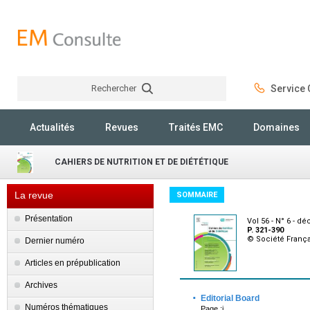
Rechercher
Service C
Rechercher
Actualités
Revues
Traités EMC
Domaines
CAHIERS DE NUTRITION ET DE DIÉTÉTIQUE
La revue
SOMMAIRE
Présentation
Vol 56 - N° 6 - 
P. 321-390
© Société França
Dernier numéro
Articles en prépublication
Archives
·
Editorial Board
Numéros thématiques
Page :i