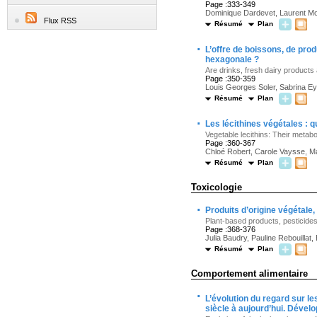
Page :333-349
Dominique Dardevet, Laurent Mo
Flux RSS
Résumé
Plan
·
L’offre de boissons, de prod
hexagonale ?
Are drinks, fresh dairy products
Page :350-359
Louis Georges Soler, Sabrina Ey
Résumé
Plan
·
Les lécithines végétales : 
Vegetable lecithins: Their metab
Page :360-367
Chloé Robert, Carole Vaysse, Ma
Résumé
Plan
Toxicologie
·
Produits d’origine végétale,
Plant-based products, pesticides
Page :368-376
Julia Baudry, Pauline Rebouilla
Résumé
Plan
Comportement alimentaire
·
L’évolution du regard sur le
siècle à aujourd’hui. Dével