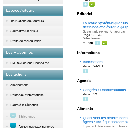
Espace Auteurs
Editorial
Instructions aux auteurs
·
La revue systématique : une
décisions et d’éviter le gas
Soumettre un article
Systematic review: An approach 
Page :321-322
Gilles Feron
Droits de reproduction
Plan
Les + abonnés
Informations
·
Informations
EM|Revues sur iPhone/iPad
Page :324-331
Les actions
Agenda
Abonnement
·
Congrès et manifestations
Page :332
Demande d'informations
Ecrire à la rédaction
Aliments
·
Bibliothèque
Quels sont les déterminants
âgées : une équation compl
Important determinants to take in
Alerte nouveaux numéros