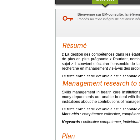
Bienvenue sur EM-consulte, la référen
L’accès au texte intégral de cet article 
Résumé
z La gestion des compétences dans les étab
de plus en plus prégnante z Pourtant, nomb
sujet z Il convient d’éclairer l’ensemble de 
recherche en management vis-à-vis des problé
Le texte complet de cet article est disponible 
Management research to dev
Skills management in health care institution
many departments are unable to deal with the 
institutions about the contributions of managem
Le texte complet de cet article est disponible 
Mots clés :
compétence collective, compéten
Keywords :
collective competence, individu
Plan