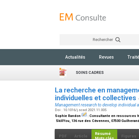
Rechercher
Actualités
Revues
Trait
SOINS CADRES
La recherche en manageme
individuelles et collectives
Management research to develop individual and
Doi : 10.1016/j.scad.2021.11.005
Sophie Randon
:
Consultante en ressources 
SkillYou, 136 rue des Cévennes, 07500 Guilhera
Résumé
PDF
Article
Figures
Mots clés