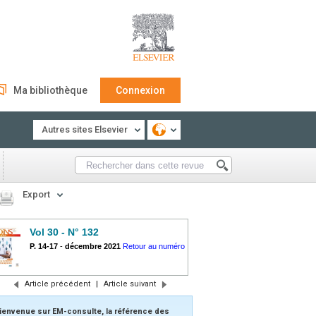
Ma bibliothèque
Connexion
Autres sites Elsevier
Export
Vol 30 - N° 132
P. 14-17
-
décembre 2021
Retour au numéro
Article précédent
|
Article suivant
ienvenue sur EM-consulte, la référence des