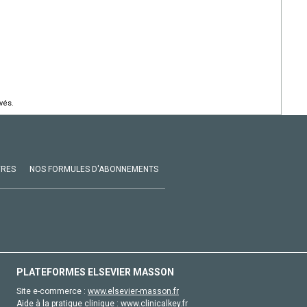
vés.
VRES
NOS FORMULES D'ABONNEMENTS
PLATEFORMES ELSEVIER MASSON
Site e-commerce :
www.elsevier-masson.fr
Aide à la pratique clinique :
www.clinicalkey.fr