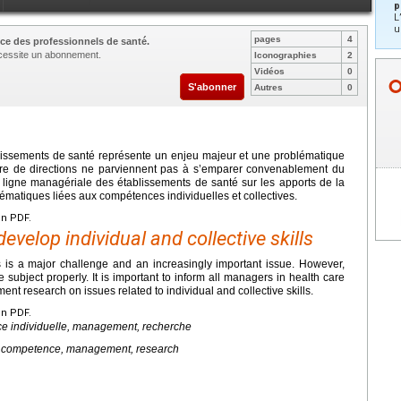
p
L
u
pages
4
ce des professionnels de santé.
nécessite un abonnement.
Iconographies
2
Vidéos
0
S'abonner
Autres
0
lissements de santé représente un enjeu majeur et une problématique
re de directions ne parviennent pas à s’emparer convenablement du
la ligne managériale des établissements de santé sur les apports de la
matiques liées aux compétences individuelles et collectives.
en PDF.
elop individual and collective skills
s is a major challenge and an increasingly important issue. However,
subject properly. It is important to inform all managers in health care
ent research on issues related to individual and collective skills.
en PDF.
ce individuelle, management, recherche
al competence, management, research