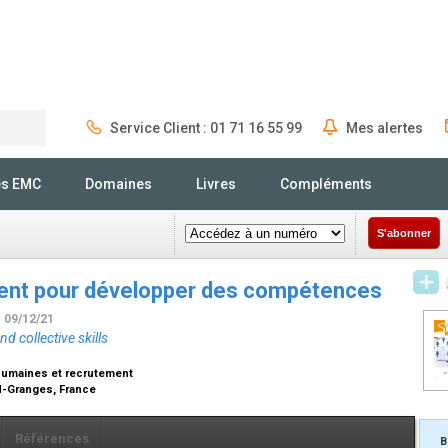
Service Client : 01 71 16 55 99
Mes alertes
Rechercher
és EMC
Domaines
Livres
Compléments
S'abonner
nt pour développer des compétences
- 09/12/21
 collective skills
humaines et recrutement
nd-Granges, France
Références
B