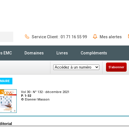
Service Client : 01 71 16 55 99
Mes alertes
Rechercher
és EMC
Domaines
Livres
Compléments
S'abonner
MAIRE
Vol 30 - N° 132 - décembre 2021
P. 1-32
© Elsevier Masson
ditorial