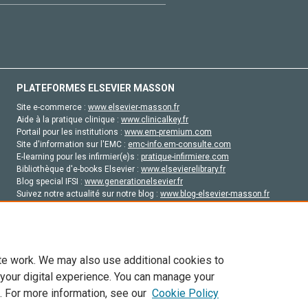
PLATEFORMES ELSEVIER MASSON
Site e-commerce :
www.elsevier-masson.fr
Aide à la pratique clinique :
www.clinicalkey.fr
Portail pour les institutions :
www.em-premium.com
Site d'information sur l'EMC :
emc-info.em-consulte.com
E-learning pour les infirmier(e)s :
pratique-infirmiere.com
Bibliothèque d'e-books Elsevier :
www.elsevierelibrary.fr
Blog special IFSI :
www.generationelsevier.fr
Suivez notre actualité sur notre blog :
www.blog-elsevier-masson.fr
Site d'emploi en santé :
emploisante.com
te work. We may also use additional cookies to
 your digital experience. You can manage your
. For more information, see our
Cookie Policy
vier, ses concédants de licence et ses contributeurs. Tout les droits sont réservés, y 
ogies similaires. Pour tout contenu en libre accès, les conditions de licence Creati