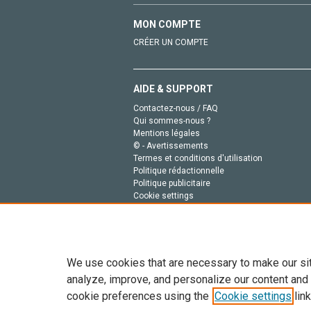
MON COMPTE
CRÉER UN COMPTE
AIDE & SUPPORT
Contactez-nous / FAQ
Qui sommes-nous ?
Mentions légales
© - Avertissements
Termes et conditions d'utilisation
Politique rédactionnelle
Politique publicitaire
Cookie settings
Politique de la vie privée
We use cookies that are necessary to make our si
analyze, improve, and personalize our content and
cookie preferences using the
Cookie settings
link
Tout le contenu de ce site: Copyright © 2026 Else
de données, a la formation en IA et aux technol