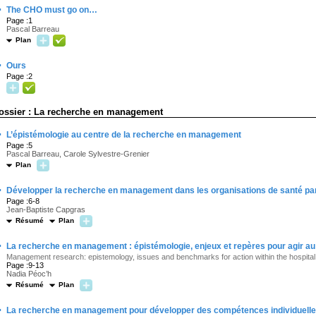
·
The CHO must go on…
Page :1
Pascal Barreau
Plan
·
Ours
Page :2
ossier : La recherche en management
·
L’épistémologie au centre de la recherche en management
Page :5
Pascal Barreau, Carole Sylvestre-Grenier
Plan
·
Développer la recherche en management dans les organisations de santé par 
Page :6-8
Jean-Baptiste Capgras
Résumé
Plan
·
La recherche en management : épistémologie, enjeux et repères pour agir au se
Management research: epistemology, issues and benchmarks for action within the hospital i
Page :9-13
Nadia Péoc’h
Résumé
Plan
·
La recherche en management pour développer des compétences individuelles