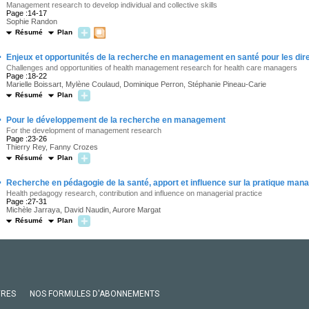
Management research to develop individual and collective skills
Page :14-17
Sophie Randon
Résumé
Plan
·
Enjeux et opportunités de la recherche en management en santé pour les dir
Challenges and opportunities of health management research for health care managers
Page :18-22
Marielle Boissart, Mylène Coulaud, Dominique Perron, Stéphanie Pineau-Carie
Résumé
Plan
·
Pour le développement de la recherche en management
For the development of management research
Page :23-26
Thierry Rey, Fanny Crozes
Résumé
Plan
·
Recherche en pédagogie de la santé, apport et influence sur la pratique mana
Health pedagogy research, contribution and influence on managerial practice
Page :27-31
Michèle Jarraya, David Naudin, Aurore Margat
Résumé
Plan
VRES
NOS FORMULES D'ABONNEMENTS