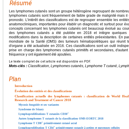
Résumé
Les lymphomes cutanés sont un groupe hétérogène regroupant de nombreu
lymphomes cutanés sont fréquemment de faible grade de malignité mais il 
pronostic. L'intérêt des classifications est de regrouper ensemble les entit
anatomocliniques, importantes pour établir un diagnostic et surtout pour év
concepts concernant les lymphomes cutanés ont beaucoup évolué au cours
des lymphomes cutanés a été publiée en 2018 et intègre quelques e
modifications dans la description de certaines entités préexistantes. En para
mondiale de la Santé (OMS) des tumeurs hématopoïétiques qui réunit to
d'organe a été actualisée en 2016. Ces classifications sont un outil indisp
prise en charge des lymphomes cutanés primitifs et secondaires, d'autan
fréquence y ont également été ajoutées.
Le texte complet de cet article est disponible en PDF.
Mots-clés :
Classification, Lymphomes cutanés, Lymphome T cutané, Lymp
Plan
Introduction
Évolution des entités et des classifications
Classification actuelle des lymphomes cutanés : classification de World He
Research and Treatment of Cancer 2018
Mycosis fongoïde et ses variantes
Syndrome de Sézary
+
Lymphoproliférations T cutanées CD30
Autres lymphomes T cutanés de la classification OMS-EORTC 2018
+
Lymphome T CD8
primitivement cutané acral
+
Lymphoprolifération T CD4
primitivement cutanée à petites et moyennes cellules