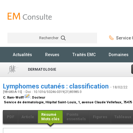
Rechercher
Service C
Rechercher
Actualités
Revues
Traités EMC
Domaines
DERMATOLOGIE
Lymphomes cutanés : classification
- 18/02/22
[98-680-A-15] - Doi : 10.1016/S0246-0319(21)85985-3
C. Ram-Wolff
:
Docteur
Service de dermatologie, Hôpital Saint-Louis, 1, avenue Claude Vellefaux, 75475
Résumé
Points
PDF
Article
Figures
Tableaux
Mots clés
essentiels