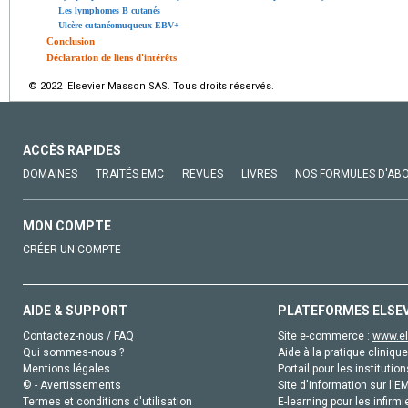
Les lymphomes B cutanés
Ulcère cutanéomuqueux EBV+
Conclusion
Déclaration de liens d'intérêts
© 2022 Elsevier Masson SAS. Tous droits réservés.
ACCÈS RAPIDES
DOMAINES
TRAITÉS EMC
REVUES
LIVRES
NOS FORMULES D'AB
MON COMPTE
CRÉER UN COMPTE
AIDE & SUPPORT
PLATEFORMES ELSE
Contactez-nous / FAQ
Site e-commerce :
www.el
Qui sommes-nous ?
Aide à la pratique clinique
Mentions légales
Portail pour les institution
© - Avertissements
Site d'information sur l'E
Termes et conditions d'utilisation
E-learning pour les infirmi