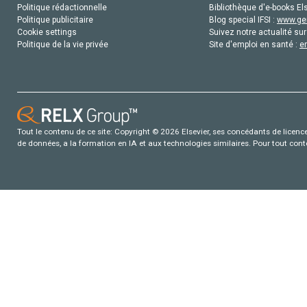
Politique rédactionnelle
Bibliothèque d'e-books Els
Politique publicitaire
Blog special IFSI :
www.gen
Cookie settings
Suivez notre actualité sur
Politique de la vie privée
Site d'emploi en santé :
e
Tout le contenu de ce site: Copyright © 2026 Elsevier, ses concédants de licence e
de données, a la formation en IA et aux technologies similaires. Pour tout con