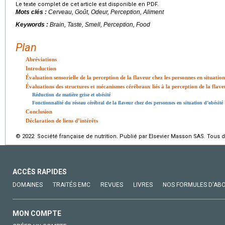
Le texte complet de cet article est disponible en PDF.
Mots clés :
Cerveau, Goût, Odeur, Perception, Aliment
Keywords :
Brain, Taste, Smell, Perception, Food
Plan
Abréviations
Introduction
Évaluation sensorielle de la perception de la flaveur chez les personnes en situation
Évaluations des structures et mécanismes cérébraux liés à la perception de la flave
Réduction de matière grise et obésité
Fonctionnalité du réseau cérébral de la flaveur chez des personnes en situation d’obésité
Conclusion
Déclaration de liens d’intérêts
© 2022 Société française de nutrition. Publié par Elsevier Masson SAS. Tous d
ACCÈS RAPIDES
DOMAINES
TRAITÉS EMC
REVUES
LIVRES
NOS FORMULES D'AB
MON COMPTE