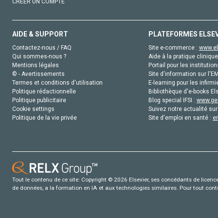
CRÉER UN COMPTE
AIDE & SUPPORT
PLATEFORMES ELSE
Contactez-nous / FAQ
Site e-commerce :
www.el
Qui sommes-nous ?
Aide à la pratique clinique
Mentions légales
Portail pour les institution
© - Avertissements
Site d'information sur l'E
Termes et conditions d'utilisation
E-learning pour les infirmi
Politique rédactionnelle
Bibliothèque d'e-books Els
Politique publicitaire
Blog special IFSI :
www.gen
Cookie settings
Suivez notre actualité sur
Politique de la vie privée
Site d'emploi en santé :
e
Tout le contenu de ce site: Copyright © 2026 Elsevier, ses concédants de licence e
de données, a la formation en IA et aux technologies similaires. Pour tout con