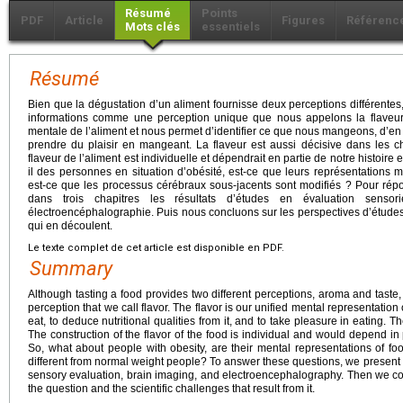
Résumé
Points
PDF
Article
Figures
Référenc
Mots clés
essentiels
Résumé
Bien que la dégustation d’un aliment fournisse deux perceptions différentes
informations comme une perception unique que nous appelons la flaveur. 
mentale de l’aliment et nous permet d’identifier ce que nous mangeons, d’en d
prendre du plaisir en mangeant. La flaveur est aussi décisive dans les ch
flaveur de l’aliment est individuelle et dépendrait en partie de notre histoire 
il des personnes en situation d’obésité, est-ce que leurs représentations m
est-ce que les processus cérébraux sous-jacents sont modifiés ? Pour rép
dans trois chapitres les résultats d’études en évaluation sensor
électroencéphalographie. Puis nous concluons sur les perspectives d’études 
qui en découlent.
Le texte complet de cet article est disponible en PDF.
Summary
Although tasting a food provides two different perceptions, aroma and taste, 
perception that we call flavor. The flavor is our unified mental representation
eat, to deduce nutritional qualities from it, and to take pleasure in eating. Th
The construction of the flavor of the food is individual and would depend in 
So, what about people with obesity, are their mental representations of fo
different from normal weight people? To answer these questions, we present in
sensory evaluation, brain imaging, and electroencephalography. Then we con
the question and the scientific challenges that result from it.