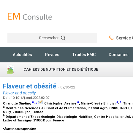
Rechercher
Service C
Rechercher
Actualités
Revues
Traités EMC
Domaines
CAHIERS DE NUTRITION ET DE DIÉTÉTIQUE
Flaveur et obésité
- 02/05/22
Flavor and obesity
Doi : 10.1016/j.cnd.2022.02.001
a
,
⁎
a
a
,
b
Charlotte Sinding
, Christopher Aveline
, Marie-Claude Brindisi
, Thie
a
Centre des Sciences du Goût et de l’Alimentation, Institut Agro, CNRS, INRAE,
Sully, 21000 Dijon, France
b
Département d’Endocrinologie-Diabetologie-Nutrition, Centre Hospitalier Univer
Lattre of Tassigny, 21000 Dijon, France
⁎
Auteur correspondant.