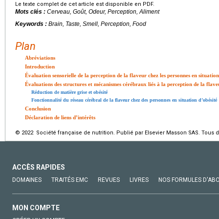
Le texte complet de cet article est disponible en PDF.
Mots clés :
Cerveau, Goût, Odeur, Perception, Aliment
Keywords :
Brain, Taste, Smell, Perception, Food
Plan
Abréviations
Introduction
Évaluation sensorielle de la perception de la flaveur chez les personnes en situation
Évaluations des structures et mécanismes cérébraux liés à la perception de la flave
Réduction de matière grise et obésité
Fonctionnalité du réseau cérébral de la flaveur chez des personnes en situation d’obésité
Conclusion
Déclaration de liens d’intérêts
© 2022 Société française de nutrition. Publié par Elsevier Masson SAS. Tous d
ACCÈS RAPIDES
DOMAINES
TRAITÉS EMC
REVUES
LIVRES
NOS FORMULES D'AB
MON COMPTE