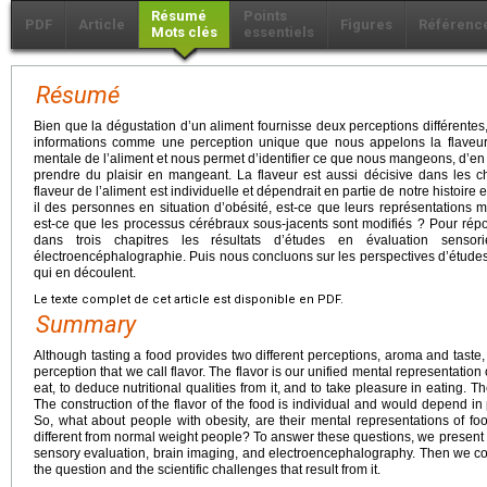
Résumé
Points
PDF
Article
Figures
Référenc
Mots clés
essentiels
Résumé
Bien que la dégustation d’un aliment fournisse deux perceptions différentes
informations comme une perception unique que nous appelons la flaveur. 
mentale de l’aliment et nous permet d’identifier ce que nous mangeons, d’en d
prendre du plaisir en mangeant. La flaveur est aussi décisive dans les ch
flaveur de l’aliment est individuelle et dépendrait en partie de notre histoire 
il des personnes en situation d’obésité, est-ce que leurs représentations m
est-ce que les processus cérébraux sous-jacents sont modifiés ? Pour rép
dans trois chapitres les résultats d’études en évaluation sensor
électroencéphalographie. Puis nous concluons sur les perspectives d’études 
qui en découlent.
Le texte complet de cet article est disponible en PDF.
Summary
Although tasting a food provides two different perceptions, aroma and taste, 
perception that we call flavor. The flavor is our unified mental representation
eat, to deduce nutritional qualities from it, and to take pleasure in eating. Th
The construction of the flavor of the food is individual and would depend in 
So, what about people with obesity, are their mental representations of fo
different from normal weight people? To answer these questions, we present in
sensory evaluation, brain imaging, and electroencephalography. Then we con
the question and the scientific challenges that result from it.