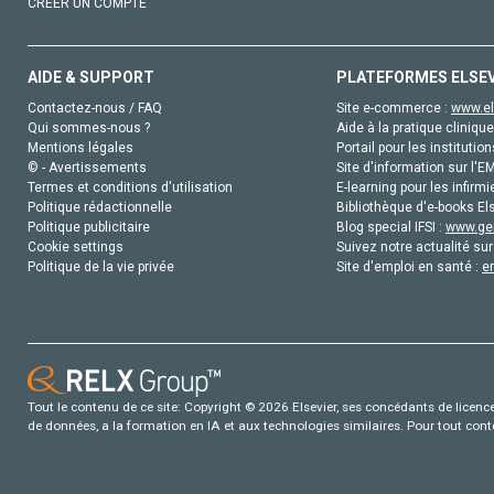
CRÉER UN COMPTE
AIDE & SUPPORT
PLATEFORMES ELSE
Contactez-nous / FAQ
Site e-commerce :
www.el
Qui sommes-nous ?
Aide à la pratique clinique
Mentions légales
Portail pour les institution
© - Avertissements
Site d'information sur l'E
Termes et conditions d'utilisation
E-learning pour les infirmi
Politique rédactionnelle
Bibliothèque d'e-books Els
Politique publicitaire
Blog special IFSI :
www.gen
Cookie settings
Suivez notre actualité sur
Politique de la vie privée
Site d'emploi en santé :
e
Tout le contenu de ce site: Copyright © 2026 Elsevier, ses concédants de licence e
de données, a la formation en IA et aux technologies similaires. Pour tout con