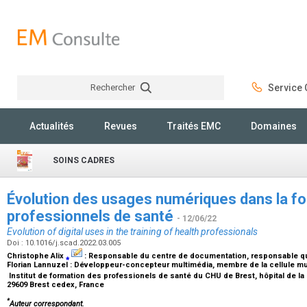
Rechercher
Service C
Rechercher
Actualités
Revues
Traités EMC
Domaines
SOINS CADRES
Évolution des usages numériques dans la f
professionnels de santé
- 12/06/22
Evolution of digital uses in the training of health professionals
Doi : 10.1016/j.scad.2022.03.005
Christophe Alix
⁎
:
Responsable du centre de documentation, responsable qua
Florian Lannuzel :
Développeur-concepteur multimédia, membre de la cellule mu
Institut de formation des professionels de santé du CHU de Brest, hôpital de l
29609 Brest cedex, France
*
Auteur correspondant.