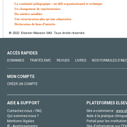
La continuité pédagogique : un défi organisationnel et technique
Un changement de représentation
Des métiers sensibles
Une structuration plus qu’une adaptation
Déclaration de liens d’intérêts
© 2022 Elsevier Masson SAS. Tous droits réservés.
ACCÈS RAPIDES
DOMAINES
TRAITÉS EMC
REVUES
LIVRES
NOS FORMULES D'AB
MON COMPTE
CRÉER UN COMPTE
AIDE & SUPPORT
PLATEFORMES ELSE
Contactez-nous / FAQ
Site e-commerce :
www.el
Qui sommes-nous ?
Aide à la pratique clinique
Mentions légales
Portail pour les institution
© - Avertissements
Site d'information sur l'E