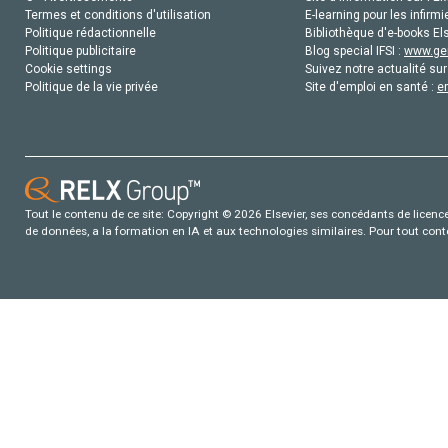
Termes et conditions d'utilisation
E-learning pour les infirmi
Politique rédactionnelle
Bibliothèque d'e-books Els
Politique publicitaire
Blog special IFSI :
www.gen
Cookie settings
Suivez notre actualité sur
Politique de la vie privée
Site d'emploi en santé :
e
Tout le contenu de ce site: Copyright © 2026 Elsevier, ses concédants de licence e
de données, a la formation en IA et aux technologies similaires. Pour tout con