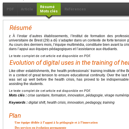
Résumé
PDF
Article
Références
Mots clés
Résumé
z À l’instar d’autres établissements, l’Institut de formation des profes
universitaire de Brest (29) a dû s’adapter dans un contexte de forte tension
Au cours des derniers mois, l’équipe multimédia, constituée bien avant la cris
dans l’appui aux équipes pédagogiques et l’assistance aux étudiants.
Le texte complet de cet article est disponible en PDF.
Evolution of digital uses in the training of h
Like other establishments, the health professionals’ training institute of the B
in a context of great tension to ensure educational continuity. Over the las
was set up well before the health crisis, has proved to be indispensabl
assisting the students.
Le texte complet de cet article est disponible en PDF.
Mots clés :
crise sanitaire, formation, innovation, pédagogie, virage numéri
Keywords :
digital shift, health crisis, innovation, pedagogy, training
Plan
Une équipe dédiée à l’appui à la pédagogie et à l’innovation
Des services en évolution permanente