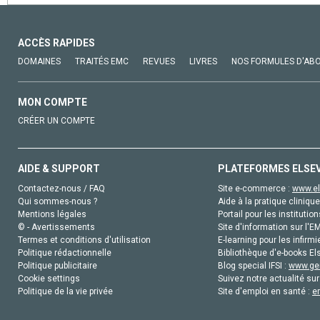
ACCÈS RAPIDES
DOMAINES
TRAITÉS EMC
REVUES
LIVRES
NOS FORMULES D'AB
MON COMPTE
CRÉER UN COMPTE
AIDE & SUPPORT
PLATEFORMES ELSE
Contactez-nous / FAQ
Site e-commerce :
www.el
Qui sommes-nous ?
Aide à la pratique clinique
Mentions légales
Portail pour les institution
© - Avertissements
Site d'information sur l'E
Termes et conditions d'utilisation
E-learning pour les infirmi
Politique rédactionnelle
Bibliothèque d'e-books Els
Politique publicitaire
Blog special IFSI :
www.gen
Cookie settings
Suivez notre actualité sur
Politique de la vie privée
Site d'emploi en santé :
e