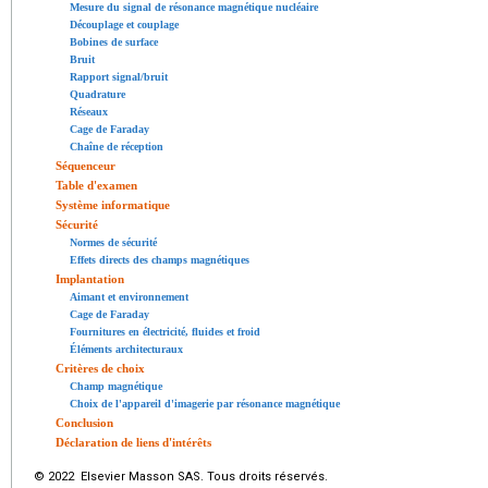
Mesure du signal de résonance magnétique nucléaire
Découplage et couplage
Bobines de surface
Bruit
Rapport signal/bruit
Quadrature
Réseaux
Cage de Faraday
Chaîne de réception
Séquenceur
Table d'examen
Système informatique
Sécurité
Normes de sécurité
Effets directs des champs magnétiques
Implantation
Aimant et environnement
Cage de Faraday
Fournitures en électricité, fluides et froid
Éléments architecturaux
Critères de choix
Champ magnétique
Choix de l'appareil d'imagerie par résonance magnétique
Conclusion
Déclaration de liens d'intérêts
© 2022 Elsevier Masson SAS. Tous droits réservés.