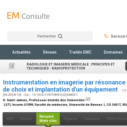
Rechercher
Service C
Rechercher
Actualités
Revues
Traités EMC
Domaines
RADIOLOGIE ET IMAGERIE MÉDICALE : PRINCIPES ET
TECHNIQUES - RADIOPROTECTION
Instrumentation en imagerie par résonance 
de choix et implantation d'un équipement
- 13
[35-209-A-10] - Doi : 10.1016/S1879-8497(22)44832-1
H. Saint-Jalmes,
Professeur émérite des Universités
LSTI, Inserm U1099, Faculté de médecine, Université de Rennes 1, CS 34317, 3
Résumé
PDF
Article
Figures
Tableaux
Référence
Mots clés