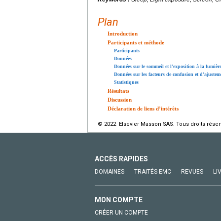
Plan
Introduction
Participants et méthode
Participants
Données
Données sur le sommeil et l’exposition à la lumièr
Données sur les facteurs de confusion et d’ajustem
Statistiques
Résultats
Discussion
Déclaration de liens d’intérêts
© 2022 Elsevier Masson SAS. Tous droits réser
ACCÈS RAPIDES
DOMAINES
TRAITÉS EMC
REVUES
LI
MON COMPTE
CRÉER UN COMPTE