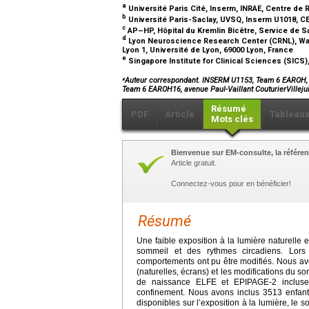
a
Université Paris Cité, Inserm, INRAE, Centre de
b
Université Paris-Saclay, UVSQ, Inserm U1018, CE
c
AP–HP, Hôpital du Kremlin Bicêtre, Service de S
d
Lyon Neuroscience Research Center (CRNL), Wa
Lyon 1, Université de Lyon, 69000 Lyon, France
e
Singapore Institute for Clinical Sciences (SIC
⁎
Auteur correspondant. INSERM U1153, Team 6 EAROH, 16
Team 6 EAROH16, avenue Paul-Vaillant CouturierVillej
Résumé
PDF
Article
Tableau
Mots clés
Bienvenue sur EM-consulte, la référen
Article gratuit.
Connectez-vous pour en bénéficier!
Résumé
Une faible exposition à la lumière naturelle 
sommeil et des rythmes circadiens. Lor
comportements ont pu être modifiés. Nous avons
(naturelles, écrans) et les modifications du 
de naissance ELFE et EPIPAGE-2 incluse
confinement. Nous avons inclus 3513 enfa
disponibles sur l’exposition à la lumière, le