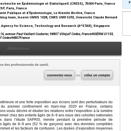
p
 Recherche en Épidémiologie et StatistiqueS (CRESS), 75004 Paris, France
SP, Paris, France
anté Publique et d’Épidemiologie, Le Kremlin Bicêtre, France
king team, Inserm UMRS 1028, CNRS UMR 5292, Université Claude Bernard
S), Agency for Science, Technology and Research (A*STAR), Singapore
, avenue Paul-Vaillant Couturier, 94807 Villejuif Cedex, FranceINSERM U1153,
uif Cedex94807France
x
Références
ce des professionnels de santé.
connectez-vous
ou
créez un compte
extérieure et une forte exposition aux écrans sont des perturbateurs du
s du premier confinement en mars-mai 2020 en France, certains
 voulu décrire et étudier les relations entre l’exposition à la lumière
sommeil chez des enfants âgés de 8–9 ans issus des cohortes nationales
s dans l’étude SAPRIS, menée pendant la première période de
nts âgés de 8–9 ans (52 % de garçons) avec des données complètes
 sommeil et les facteurs de confusion. Les durées d’exposition moyennes