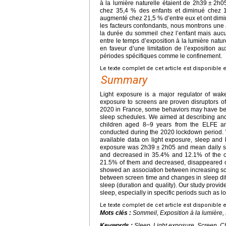
à la lumière naturelle étaient de 2h39
±
2h05
chez 35,4 % des enfants et diminué chez 12
augmenté chez 21,5 % d’entre eux et ont dimi
les facteurs confondants, nous montrons une 
la durée du sommeil chez l’enfant mais aucun
entre le temps d’exposition à la lumière natur
en faveur d’une limitation de l’exposition 
périodes spécifiques comme le confinement.
Le texte complet de cet article est disponible 
Summary
Light exposure is a major regulator of wak
exposure to screens are proven disruptors of
2020 in France, some behaviors may have been
sleep schedules. We aimed at describing and 
children aged 8–9 years from the ELFE an
conducted during the 2020 lockdown period.
available data on light exposure, sleep and 
exposure was 2h39
±
2h05 and mean daily 
and decreased in 35.4% and 12.1% of the chil
21.5% of them and decreased, disappeared or 
showed an association between increasing scr
between screen time and changes in sleep diff
sleep (duration and quality). Our study provide
sleep, especially in specific periods such as 
Le texte complet de cet article est disponible 
Mots clés :
Sommeil, Exposition à la lumière, 
Keywords :
Sleep, Light exposure, Screen, Ch