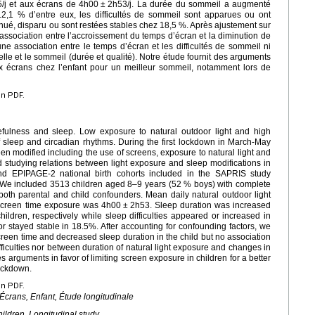
/j et aux écrans de 4h00
±
2h53/j. La durée du sommeil a augmenté
,1 % d’entre eux, les difficultés de sommeil sont apparues ou ont
nué, disparu ou sont restées stables chez 18,5 %. Après ajustement sur
association entre l’accroissement du temps d’écran et la diminution de
e association entre le temps d’écran et les difficultés de sommeil ni
elle et le sommeil (durée et qualité). Notre étude fournit des arguments
aux écrans chez l’enfant pour un meilleur sommeil, notamment lors de
en PDF.
efulness and sleep. Low exposure to natural outdoor light and high
 sleep and circadian rhythms. During the first lockdown in March-May
 modified including the use of screens, exposure to natural light and
studying relations between light exposure and sleep modifications in
d EPIPAGE-2 national birth cohorts included in the SAPRIS study
 We included 3513 children aged 8–9 years (52 % boys) with complete
both parental and child confounders. Mean daily natural outdoor light
screen time exposure was 4h00
±
2h53. Sleep duration was increased
dren, respectively while sleep difficulties appeared or increased in
stayed stable in 18.5%. After accounting for confounding factors, we
een time and decreased sleep duration in the child but no association
iculties nor between duration of natural light exposure and changes in
s arguments in favor of limiting screen exposure in children for a better
lockdown.
en PDF.
Écrans, Enfant, Étude longitudinale
ildren, Longitudinal study