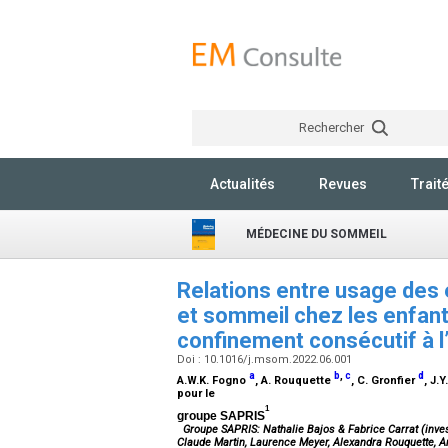
Rechercher
Actualités
Revues
Trait
MÉDECINE DU SOMMEIL
Relations entre usage des é
et sommeil chez les enfant
confinement consécutif à
Doi : 10.1016/j.msom.2022.06.001
a
b
,
c
d
A.W.K. Fogno
, A. Rouquette
, C. Gronfier
, J.
pour le
1
groupe SAPRIS
Groupe SAPRIS: Nathalie Bajos & Fabrice Carrat (inves
Claude Martin, Laurence Meyer, Alexandra Rouquette, Ari