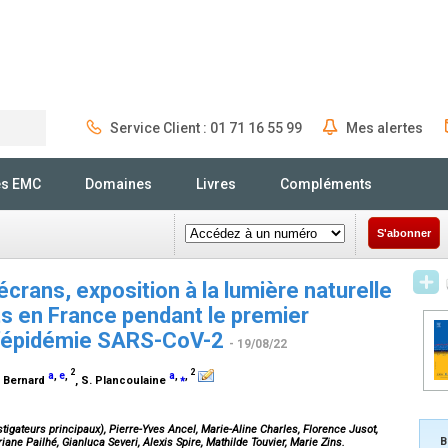
Service Client : 01 71 16 55 99
Mes alertes
Rechercher
és EMC
Domaines
Livres
Compléments
S'abonner
crans, exposition à la lumière naturelle
s en France pendant le premier
 l’épidémie SARS-CoV-2
- 19/08/22
2
2
a
,
e
,
a
,
⁎
,
Y. Bernard
, S. Plancoulaine
tigateurs principaux), Pierre-Yves Ancel, Marie-Aline Charles, Florence Jusot,
B
ane Pailhé, Gianluca Severi, Alexis Spire, Mathilde Touvier, Marie Zins.