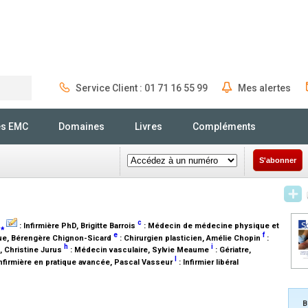
Service Client : 01 71 16 55 99
Mes alertes
Rechercher
és EMC
Domaines
Livres
Compléments
S'abonner
,
c
⁎
:
Infirmière PhD
, Brigitte Barrois
:
Médecin de médecine physique et
e
f
ue
, Bérengère Chignon-Sicard
:
Chirurgien plasticien
, Amélie Chopin
:
h
i
, Christine Jurus
:
Médecin vasculaire
, Sylvie Meaume
:
Gériatre
,
l
nfirmière en pratique avancée
, Pascal Vasseur
:
Infirmier libéral
B