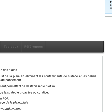
p
L
u
Tableaux
Références
ne des plaies
le lit de la plaie en éliminant les contaminants de surface et les débris
us de pansement
ent permettant de déstabiliser le biofilm
de la stratégie proactive ou curative.
en PDF.
age de la plaie, plaie
, wound hygiene