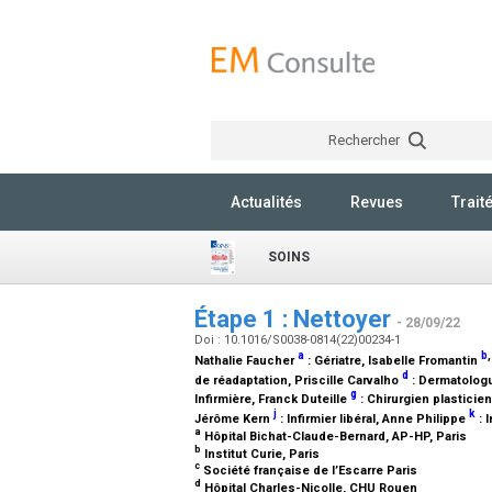
Rechercher
Actualités
Revues
Trait
SOINS
Étape 1 : Nettoyer
- 28/09/22
Doi : 10.1016/S0038-0814(22)00234-1
a
b
Nathalie Faucher
:
Gériatre
, Isabelle Fromantin
d
de réadaptation
, Priscille Carvalho
:
Dermatolog
g
Infirmière
, Franck Duteille
:
Chirurgien plasticien
j
k
Jérôme Kern
:
Infirmier libéral
, Anne Philippe
:
I
a
Hôpital Bichat-Claude-Bernard, AP-HP, Paris
b
Institut Curie, Paris
c
Société française de l’Escarre Paris
d
Hôpital Charles-Nicolle, CHU Rouen