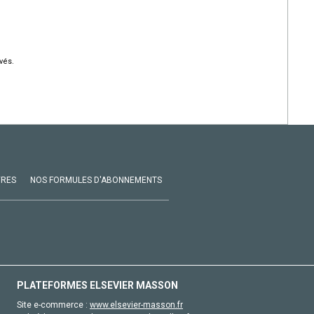
vés.
VRES
NOS FORMULES D'ABONNEMENTS
PLATEFORMES ELSEVIER MASSON
Site e-commerce :
www.elsevier-masson.fr