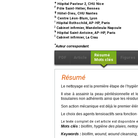
e
Hôpital Pasteur 2, CHU Nice
f
Pôle Saint-Hélier, Rennes
g
Hôtel-Dieu, CHU Nantes
h
Centre Léon-Blum, Lyon
i
Hôpital Rothschild, AP-HP, Paris
j
Cabinet infirmier, Mandelieula-Napoule
k
Hôpital Saint-Antoine, AP-HP, Paris
l
Cabinet infirmier, La Crau
*
Auteur correspondant.
Résumé
PDF
Article
Figures
Mots clés
Résumé
Le nettoyage est la première étape de l’hygiè
Il vise à assainir la peau périlésionnelle et 
tissulaires non adhérents ainsi que les résid
Son action mécanique est déjà le premier élém
Le choix des agents tensioactifs sera fonction 
Le texte complet de cet article est disponible 
Mots clés :
biofilm, hygiène des plaies, nettoy
Keywords :
biofilm, wound, wound cleansing