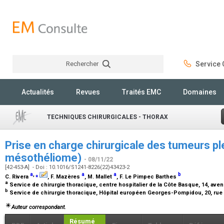
Rechercher
Service C
Rechercher
Actualités
Revues
Traités EMC
Domaines
TECHNIQUES CHIRURGICALES - THORAX
Prise en charge chirurgicale des tumeurs pl
mésothéliome)
- 08/11/22
[42-453-A] - Doi : 10.1016/S1241-8226(22)43423-2
a
,
⁎
a
a
b
C. Rivera
, F. Mazères
, M. Mallet
, F. Le Pimpec Barthes
a
Service de chirurgie thoracique, centre hospitalier de la Côte Basque, 14, ave
b
Service de chirurgie thoracique, Hôpital européen Georges-Pompidou, 20, rue 
Auteur correspondant.
Résumé