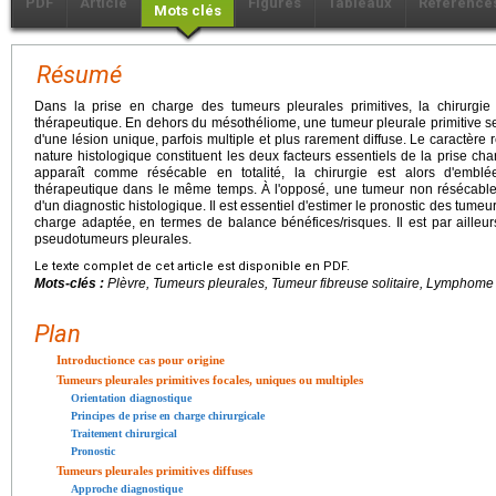
PDF
Article
Figures
Tableaux
Référence
Mots clés
Résumé
Dans la prise en charge des tumeurs pleurales primitives, la chirurgie
thérapeutique. En dehors du mésothéliome, une tumeur pleurale primitive se
d'une lésion unique, parfois multiple et plus rarement diffuse. Le caractère
nature histologique constituent les deux facteurs essentiels de la prise cha
apparaît comme résécable en totalité, la chirurgie est alors d'embl
thérapeutique dans le même temps. À l'opposé, une tumeur non résécable 
d'un diagnostic histologique. Il est essentiel d'estimer le pronostic des tume
charge adaptée, en termes de balance bénéfices/risques. Il est par ailleur
pseudotumeurs pleurales.
Le texte complet de cet article est disponible en PDF.
Mots-clés :
Plèvre, Tumeurs pleurales, Tumeur fibreuse solitaire, Lymphome
Plan
Introductionce cas pour origine
Tumeurs pleurales primitives focales, uniques ou multiples
Orientation diagnostique
Principes de prise en charge chirurgicale
Traitement chirurgical
Pronostic
Tumeurs pleurales primitives diffuses
Approche diagnostique