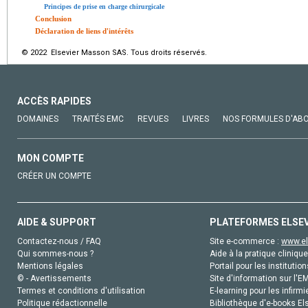
Principes de prise en charge chirurgicale
Conclusion
Déclaration de liens d'intérêts
© 2022 Elsevier Masson SAS. Tous droits réservés.
ACCÈS RAPIDES
DOMAINES
TRAITÉS EMC
REVUES
LIVRES
NOS FORMULES D'AB
MON COMPTE
CRÉER UN COMPTE
AIDE & SUPPORT
PLATEFORMES ELSE
Contactez-nous / FAQ
Site e-commerce :
www.el
Qui sommes-nous ?
Aide à la pratique clinique
Mentions légales
Portail pour les institution
© - Avertissements
Site d'information sur l'E
Termes et conditions d'utilisation
E-learning pour les infirmi
Politique rédactionnelle
Bibliothèque d'e-books Els