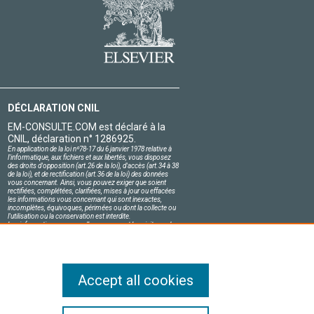
DÉCLARATION CNIL
EM-CONSULTE.COM est déclaré à la
CNIL, déclaration n° 1286925.
En application de la loi nº78-17 du 6 janvier 1978 relative à
l'informatique, aux fichiers et aux libertés, vous disposez
des droits d'opposition (art.26 de la loi), d'accès (art.34 à 38
de la loi), et de rectification (art.36 de la loi) des données
vous concernant. Ainsi, vous pouvez exiger que soient
rectifiées, complétées, clarifiées, mises à jour ou effacées
les informations vous concernant qui sont inexactes,
incomplètes, équivoques, périmées ou dont la collecte ou
l'utilisation ou la conservation est interdite.
Les informations personnelles concernant les visiteurs de
notre site, y compris leur identité, sont confidentielles.
Le responsable du site s'engage sur l'honneur à respecter
les conditions légales de confidentialité applicables en
France et à ne pas divulguer ces informations à des tiers.
Accept all cookies