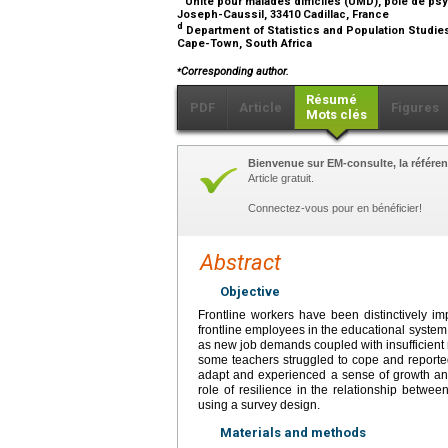
Unité pour malades difficiles (UMD), pôle de psy
Joseph-Caussil, 33410 Cadillac, France
d
Department of Statistics and Population Studies
Cape-Town, South Africa
⁎
Corresponding author.
Résumé
PDF
Article
Figures
Mots clés
Bienvenue sur EM-consulte, la référen
Article gratuit.
Connectez-vous pour en bénéficier!
Abstract
Objective
Frontline workers have been distinctively 
frontline employees in the educational system
as new job demands coupled with insufficient r
some teachers struggled to cope and reported
adapt and experienced a sense of growth an
role of resilience in the relationship betw
using a survey design.
Materials and methods