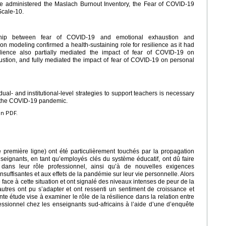
e administered the Maslach Burnout Inventory, the Fear of COVID-19
Scale-10.
nship between fear of COVID-19 and emotional exhaustion and
on modeling confirmed a health-sustaining role for resilience as it had
silience also partially mediated the impact of fear of COVID-19 on
stion, and fully mediated the impact of fear of COVID-19 on personal
ual- and institutional-level strategies to support teachers is necessary
 of the COVID-19 pandemic.
en PDF.
de première ligne) ont été particulièrement touchés par la propagation
ignants, en tant qu’employés clés du système éducatif, ont dû faire
ans leur rôle professionnel, ainsi qu’à de nouvelles exigences
suffisantes et aux effets de la pandémie sur leur vie personnelle. Alors
 face à cette situation et ont signalé des niveaux intenses de peur de la
utres ont pu s’adapter et ont ressenti un sentiment de croissance et
e étude vise à examiner le rôle de la résilience dans la relation entre
ssionnel chez les enseignants sud-africains à l’aide d’une d’enquête