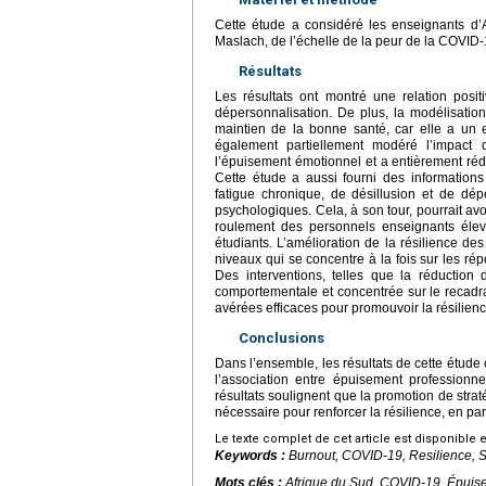
Cette étude a considéré les enseignants d’
Maslach, de l’échelle de la peur de la COVID-
Résultats
Les résultats ont montré une relation posi
dépersonnalisation. De plus, la modélisation
maintien de la bonne santé, car elle a un eff
également partiellement modéré l’impact
l’épuisement émotionnel et a entièrement réd
Cette étude a aussi fourni des informations
fatigue chronique, de désillusion et de dé
psychologiques. Cela, à son tour, pourrait avo
roulement des personnels enseignants élev
étudiants. L’amélioration de la résilience d
niveaux qui se concentre à la fois sur les rép
Des interventions, telles que la réduction 
comportementale et concentrée sur le recadra
avérées efficaces pour promouvoir la résilien
Conclusions
Dans l’ensemble, les résultats de cette étude 
l’association entre épuisement professionn
résultats soulignent que la promotion de straté
nécessaire pour renforcer la résilience, en pa
Le texte complet de cet article est disponible 
Keywords :
Burnout, COVID-19, Resilience, S
Mots clés :
Afrique du Sud, COVID-19, Épuise