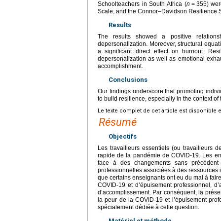
Schoolteachers in South Africa (
n
=
355) wer
Scale, and the Connor–Davidson Resilience 
Results
The results showed a positive relatio
depersonalization. Moreover, structural equati
a significant direct effect on burnout. Re
depersonalization as well as emotional exhau
accomplishment.
Conclusions
Our findings underscore that promoting individ
to build resilience, especially in the context
Le texte complet de cet article est disponible 
Résumé
Objectifs
Les travailleurs essentiels (ou travailleurs 
rapide de la pandémie de COVID-19. Les ense
face à des changements sans précédent d
professionnelles associées à des ressources in
que certains enseignants ont eu du mal à faire
COVID-19 et d’épuisement professionnel, d’a
d’accomplissement. Par conséquent, la présent
la peur de la COVID-19 et l’épuisement profe
spécialement dédiée à cette question.
Matériel et méthode