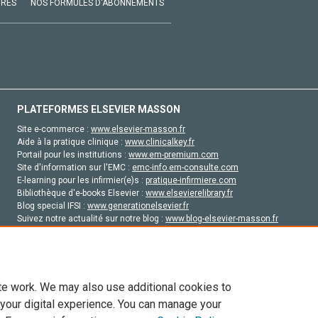
VRES
NOS FORMULES D'ABONNEMENTS
PLATEFORMES ELSEVIER MASSON
Site e-commerce :
www.elsevier-masson.fr
Aide à la pratique clinique :
www.clinicalkey.fr
Portail pour les institutions :
www.em-premium.com
Site d'information sur l'EMC :
emc-info.em-consulte.com
E-learning pour les infirmier(e)s :
pratique-infirmiere.com
Bibliothèque d'e-books Elsevier :
www.elsevierelibrary.fr
Blog special IFSI :
www.generationelsevier.fr
Suivez notre actualité sur notre blog :
www.blog-elsevier-masson.fr
Site d'emploi en santé :
emploisante.com
te work. We may also use additional cookies to
 your digital experience. You can manage your