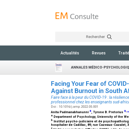
Rechercher
Actualités
Revues
Trait
ANNALES MÉDICO-PSYCHOLOGI
Facing Your Fear of COVID-
Against Burnout in South 
Faire face à la peur du COVID-19 : la résilie
professionnel chez les enseignants sud-afric
Doi : 10.1016/j.amp.2022.05.001
a
a
,
⁎
Anita Padmanabhanunni
, Tyrone B. Pretorius
a
Department of Psychology, University of the We
b
Institut psycho-judiciaire et de psychopatholog
hospitalier de Cadillac, 89, rue Cazeaux-Cazalet, 
c