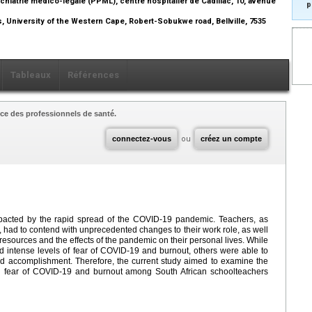
chiatrie médico-légale (PPML), centre hospitalier de Cadillac, 10, avenue
p
, University of the Western Cape, Robert-Sobukwe road, Bellville, 7535
Tableaux
Références
ce des professionnels de santé.
connectez-vous
ou
créez un compte
impacted by the rapid spread of the COVID-19 pandemic. Teachers, as
, had to contend with unprecedented changes to their work role, as well
esources and the effects of the pandemic on their personal lives. While
 intense levels of fear of COVID-19 and burnout, others were able to
d accomplishment. Therefore, the current study aimed to examine the
een fear of COVID-19 and burnout among South African schoolteachers