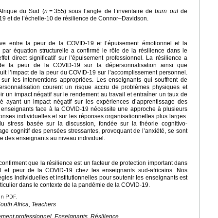
Afrique du Sud (
n
=
355) sous l’angle de l’inventaire de
burn out
de
19 et de l’échelle-10 de résilience de Connor–Davidson.
tive entre la peur de la COVID-19 et l’épuisement émotionnel et la
 par équation structurelle a confirmé le rôle de la résilience dans le
et direct significatif sur l’épuisement professionnel. La résilience a
 de la peur de la COVID-19 sur la dépersonnalisation ainsi que
uit l’impact de la peur du COVID-19 sur l’accomplissement personnel.
 sur les interventions appropriées. Les enseignants qui souffrent de
personnalisation courent un risque accru de problèmes physiques et
ir un impact négatif sur le rendement au travail et entraîner un taux de
é ayant un impact négatif sur les expériences d’apprentissage des
es enseignants face à la COVID-19 nécessite une approche à plusieurs
onses individuelles et sur les réponses organisationnelles plus larges.
du stress basée sur la discussion, fondée sur la théorie cognitivo-
ge cognitif des pensées stressantes, provoquant de l’anxiété, se sont
ce des enseignants au niveau individuel.
confirment que la résilience est un facteur de protection important dans
el et peur de la COVID-19 chez les enseignants sud-africains. Nos
gies individuelles et institutionnelles pour soutenir les enseignants est
rticulier dans le contexte de la pandémie de la COVID-19.
en PDF.
outh Africa, Teachers
ment professionnel, Enseignants, Résilience