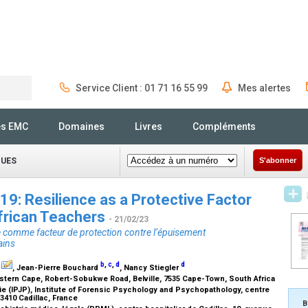
Service Client : 01 71 16 55 99
Mes alertes
Rechercher
és EMC
Domaines
Livres
Compléments
QUES
S'abonner
19: Resilience as a Protective Factor
African Teachers
- 21/02/23
nce comme facteur de protection contre l’épuisement
ains
b
,
c
,
d
d
, Jean-Pierre Bouchard
, Nancy Stiegler
stern Cape, Robert-Sobukwe Road, Belville, 7535 Cape-Town, South Africa
ie (IPJP), Institute of Forensic Psychology and Psychopathology, centre
33410 Cadillac, France
B