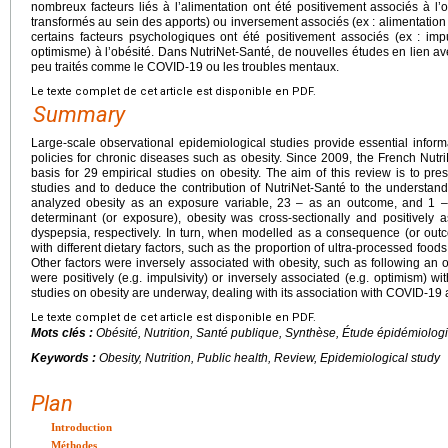
nombreux facteurs liés à l’alimentation ont été positivement associés à l’ob
transformés au sein des apports) ou inversement associés (ex : alimentation i
certains facteurs psychologiques ont été positivement associés (ex : imp
optimisme) à l’obésité. Dans NutriNet-Santé, de nouvelles études en lien ave
peu traités comme le COVID-19 ou les troubles mentaux.
Le texte complet de cet article est disponible en PDF.
Summary
Large-scale observational epidemiological studies provide essential inform
policies for chronic diseases such as obesity. Since 2009, the French Nut
basis for 29 empirical studies on obesity. The aim of this review is to pr
studies and to deduce the contribution of NutriNet-Santé to the understand
analyzed obesity as an exposure variable, 23 – as an outcome, and 1 
determinant (or exposure), obesity was cross-sectionally and positively 
dyspepsia, respectively. In turn, when modelled as a consequence (or outc
with different dietary factors, such as the proportion of ultra-processed foods 
Other factors were inversely associated with obesity, such as following an 
were positively (e.g. impulsivity) or inversely associated (e.g. optimism) wit
studies on obesity are underway, dealing with its association with COVID-19 
Le texte complet de cet article est disponible en PDF.
Mots clés :
Obésité, Nutrition, Santé publique, Synthèse, Étude épidémiolog
Keywords :
Obesity, Nutrition, Public health, Review, Epidemiological study
Plan
Introduction
Méthodes