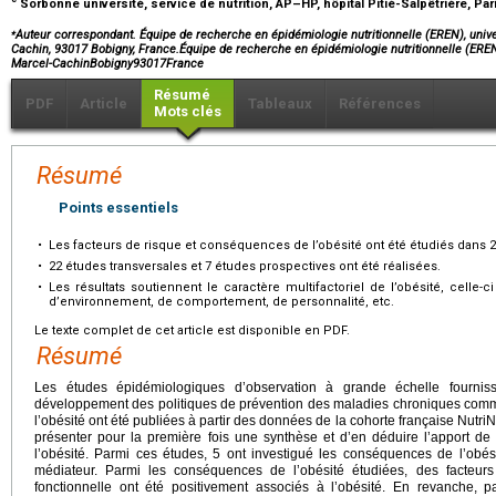
Sorbonne université, service de nutrition, AP–HP, hôpital Pitié-Salpêtrière, Par
⁎
Auteur correspondant. Équipe de recherche en épidémiologie nutritionnelle (EREN), univ
Cachin, 93017 Bobigny, France.Équipe de recherche en épidémiologie nutritionnelle (ERE
Marcel-CachinBobigny93017France
Résumé
PDF
Article
Tableaux
Références
Mots clés
Résumé
Points essentiels
•
Les facteurs de risque et conséquences de l’obésité ont été étudiés dans 2
•
22 études transversales et 7 études prospectives ont été réalisées.
•
Les résultats soutiennent le caractère multifactoriel de l’obésité, celle
d’environnement, de comportement, de personnalité, etc.
Le texte complet de cet article est disponible en PDF.
Résumé
Les études épidémiologiques d’observation à grande échelle fourniss
développement des politiques de prévention des maladies chroniques comme
l’obésité ont été publiées à partir des données de la cohorte française NutriNet
présenter pour la première fois une synthèse et d’en déduire l’apport d
l’obésité. Parmi ces études, 5 ont investigué les conséquences de l’obés
médiateur. Parmi les conséquences de l’obésité étudiées, des facteu
fonctionnelle ont été positivement associés à l’obésité. En revanche, p