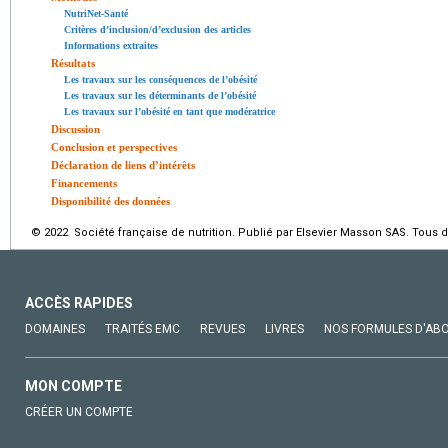
NutriNet-Santé
Critères d’inclusion/d’exclusion des articles
Informations extraites
Résultats
Les travaux sur les conséquences de l’obésité
Les travaux sur les déterminants de l’obésité
Les travaux sur l’obésité en tant que modératrice
Discussion
Conclusion et perspectives
Déclaration de liens d’intérêts
Financements
Disponibilité des données
© 2022 Société française de nutrition. Publié par Elsevier Masson SAS. Tous d
ACCÈS RAPIDES
DOMAINES
TRAITÉS EMC
REVUES
LIVRES
NOS FORMULES D'AB
MON COMPTE
CRÉER UN COMPTE