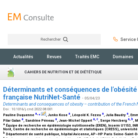
Rechercher
Service C
Rechercher
Actualités
Revues
Traités EMC
Domaines
CAHIERS DE NUTRITION ET DE DIÉTÉTIQUE
Déterminants et conséquences de l’obésité 
française NutriNet-Santé
- 05/04/23
Determinants and consequences of obesity – contribution of the French 
Doi : 10.1016/j.cnd.2022.08.001
a
,
⁎
a
a
a
Pauline Duquenne
, Junko Kose
, Léopold K. Fezeu
, Julia Baudry
, Em
a
a
a
,
c
a
,
b
Pilar Galan
, Sandrine Péneau
, Jean-Michel Oppert
, Serge Hercberg
, 
a
Équipe de recherche en épidémiologie nutritionnelle (EREN), Inserm U1153, IN
Nord, Centre de recherche en épidémiologie et statistiques (CRESS), université
b
Département de santé publique, hôpital Avicenne, AP–HP Paris Seine-Saint-D
c