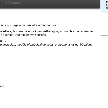
p
Références
L
u
sonne qui bégaie ne peut être orthophoniste.
États-Unis, le Canada et la Grande-Bretagne, un nombre considérable
e exercent leur métier avec succès.
en PDF.
, inclusion, modèle biomédical de soins, orthophonistes qui bégaient
vés.