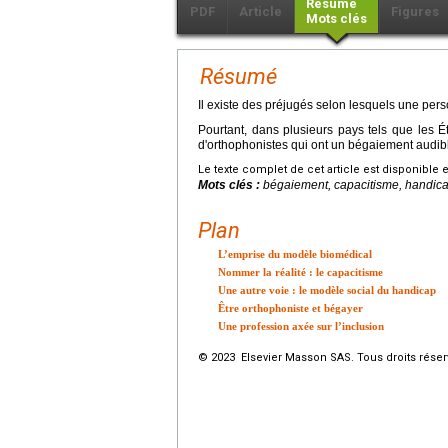
Résumé
PDF
Article
Figures
Mots clés
Résumé
Il existe des préjugés selon lesquels une per
Pourtant, dans plusieurs pays tels que les 
d'orthophonistes qui ont un bégaiement audibl
Le texte complet de cet article est disponible 
Mots clés :
bégaiement, capacitisme, handicap
Plan
L’emprise du modèle biomédical
Nommer la réalité : le capacitisme
Une autre voie : le modèle social du handicap
Être orthophoniste et bégayer
Une profession axée sur l’inclusion
© 2023 Elsevier Masson SAS. Tous droits réser