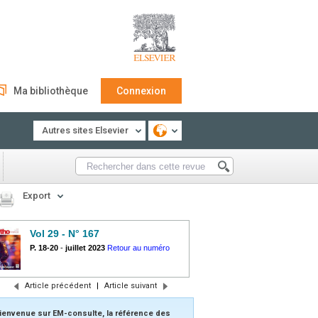
Ma bibliothèque
Connexion
Autres sites Elsevier
Export
Vol 29 - N° 167
P. 18-20
-
juillet 2023
Retour au numéro
Article précédent
|
Article suivant
ienvenue sur EM-consulte, la référence des