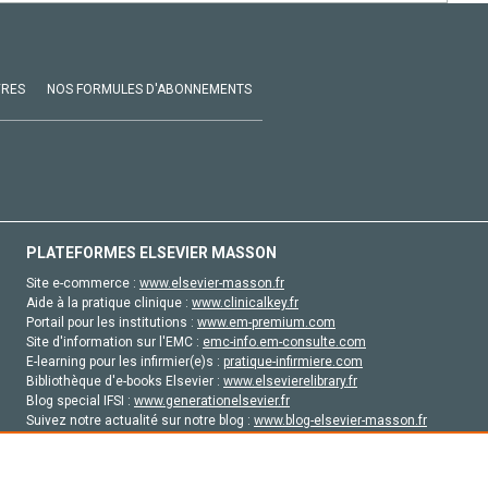
VRES
NOS FORMULES D'ABONNEMENTS
PLATEFORMES ELSEVIER MASSON
Site e-commerce :
www.elsevier-masson.fr
Aide à la pratique clinique :
www.clinicalkey.fr
Portail pour les institutions :
www.em-premium.com
Site d'information sur l'EMC :
emc-info.em-consulte.com
E-learning pour les infirmier(e)s :
pratique-infirmiere.com
Bibliothèque d'e-books Elsevier :
www.elsevierelibrary.fr
Blog special IFSI :
www.generationelsevier.fr
Suivez notre actualité sur notre blog :
www.blog-elsevier-masson.fr
Site d'emploi en santé :
emploisante.com