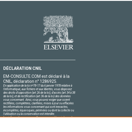
DÉCLARATION CNIL
EM-CONSULTE.COM est déclaré à la
CNIL, déclaration n° 1286925.
En application de la loi nº78-17 du 6 janvier 1978 relative à
l'informatique, aux fichiers et aux libertés, vous disposez
des droits d'opposition (art.26 de la loi), d'accès (art.34 à 38
de la loi), et de rectification (art.36 de la loi) des données
vous concernant. Ainsi, vous pouvez exiger que soient
rectifiées, complétées, clarifiées, mises à jour ou effacées
les informations vous concernant qui sont inexactes,
incomplètes, équivoques, périmées ou dont la collecte ou
l'utilisation ou la conservation est interdite.
Les informations personnelles concernant les visiteurs de
notre site, y compris leur identité, sont confidentielles.
Le responsable du site s'engage sur l'honneur à respecter
les conditions légales de confidentialité applicables en
France et à ne pas divulguer ces informations à des tiers.