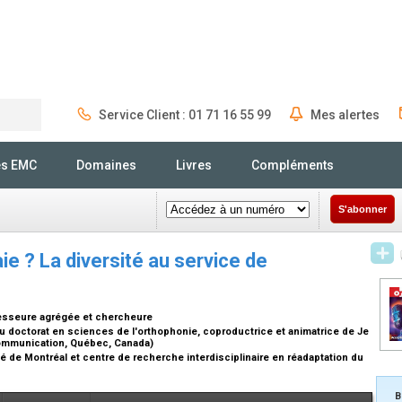
Service Client : 01 71 16 55 99
Mes alertes
Rechercher
és EMC
Domaines
Livres
Compléments
S'abonner
e ? La diversité au service de
esseure agrégée et chercheure
 doctorat en sciences de l'orthophonie, coproductrice et animatrice de Je
communication, Québec, Canada)
té de Montréal et centre de recherche interdisciplinaire en réadaptation du
B