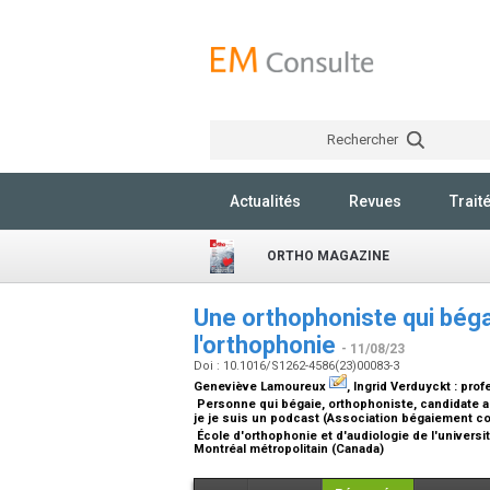
Rechercher
Actualités
Revues
Trait
ORTHO MAGAZINE
Une orthophoniste qui bégai
l'orthophonie
- 11/08/23
Doi : 10.1016/S1262-4586(23)00083-3
Geneviève Lamoureux
, Ingrid Verduyckt :
prof
Personne qui bégaie, orthophoniste, candidate au
je je suis un podcast (Association bégaiement 
École d'orthophonie et d'audiologie de l'universi
Montréal métropolitain (Canada)