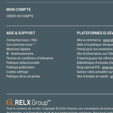
MON COMPTE
CRÉER UN COMPTE
AIDE & SUPPORT
PLATEFORMES ELSE
Contactez-nous / FAQ
Site e-commerce :
www.el
Qui sommes-nous ?
Aide à la pratique clinique
Mentions légales
Portail pour les institution
© - Avertissements
Site d'information sur l'E
Termes et conditions d'utilisation
E-learning pour les infirmi
Politique rédactionnelle
Bibliothèque d'e-books Els
Politique publicitaire
Blog special IFSI :
www.gen
Cookie settings
Suivez notre actualité sur
Politique de la vie privée
Site d'emploi en santé :
e
Tout le contenu de ce site: Copyright © 2026 Elsevier, ses concédants de licence e
de données, a la formation en IA et aux technologies similaires. Pour tout con