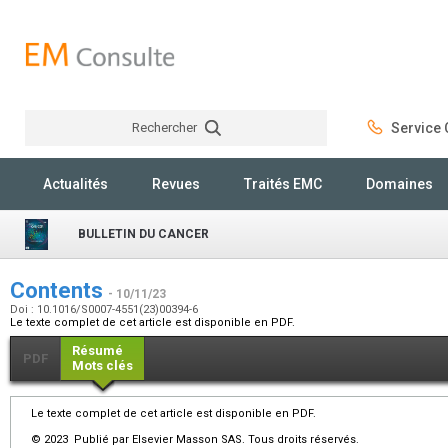
Rechercher
Service C
Rechercher
Actualités
Revues
Traités EMC
Domaines
BULLETIN DU CANCER
Contents
- 10/11/23
Doi : 10.1016/S0007-4551(23)00394-6
Le texte complet de cet article est disponible en PDF.
Résumé
PDF
Mots clés
Le texte complet de cet article est disponible en PDF.
© 2023 Publié par Elsevier Masson SAS. Tous droits réservés.