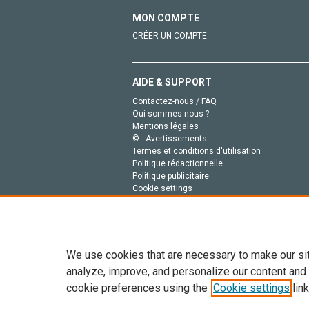
MON COMPTE
CRÉER UN COMPTE
AIDE & SUPPORT
Contactez-nous / FAQ
Qui sommes-nous ?
Mentions légales
© - Avertissements
Termes et conditions d'utilisation
Politique rédactionnelle
Politique publicitaire
Cookie settings
Politique de la vie privée
We use cookies that are necessary to make our si
analyze, improve, and personalize our content and
cookie preferences using the
Cookie settings
link
Tout le contenu de ce site: Copyright © 2026 Else
de données, a la formation en IA et aux technol