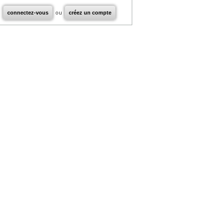
connectez-vous
ou
créez un compte