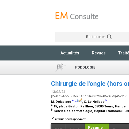
Rechercher
Actualités
Revues
Trait
PODOLOGIE
Chirurgie de l'ongle (hors 
13/02/24
[27-070-A-55] - Doi : 10.1016/S0292-062X(23)46291-5
a
,
⁎
b
M. Delaplace
, C. Le Helloco
a
15, place Gaston Paillhou, 37000 Tours, France
b
Service de dermatologie, Hôpital Trousseau, CH
Auteur correspondant.
Résumé