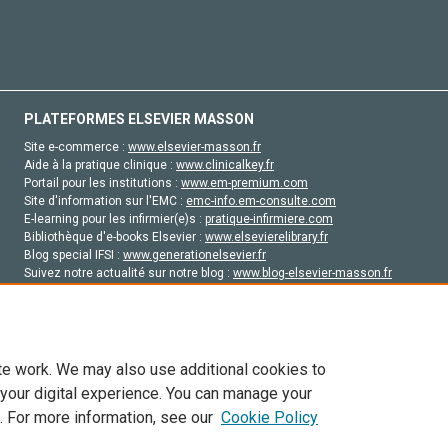
PLATEFORMES ELSEVIER MASSON
Site e-commerce :
www.elsevier-masson.fr
Aide à la pratique clinique :
www.clinicalkey.fr
Portail pour les institutions :
www.em-premium.com
Site d'information sur l'EMC :
emc-info.em-consulte.com
E-learning pour les infirmier(e)s :
pratique-infirmiere.com
Bibliothèque d'e-books Elsevier :
www.elsevierelibrary.fr
Blog special IFSI :
www.generationelsevier.fr
Suivez notre actualité sur notre blog :
www.blog-elsevier-masson.fr
Site d'emploi en santé :
emploisante.com
te work. We may also use additional cookies to
 your digital experience. You can manage your
. For more information, see our
Cookie Policy
vier, ses concédants de licence et ses contributeurs. Tout les droits sont réservés, y 
ogies similaires. Pour tout contenu en libre accès, les conditions de licence Creati