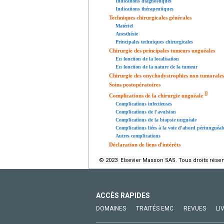
Indications diagnostiques
Indications thérapeutiques
Techniques chirurgicales générales
Matériel
Anesthésie
Principales techniques chirurgicales
Chirurgie des principales tumeurs unguéales
En fonction de la localisation
En fonction de la nature de la tumeur
Chirurgie des onychodystrophies non tumorales
Soins postopératoires
[
]
Complications de la chirurgie unguéale
Complications infectieuses
Complications de l'avulsion
Complications de la biopsie unguéale
Complications liées à la voie d'abord périunguéal
Autres complications
Déclaration de liens d'intérêts
© 2023 Elsevier Masson SAS. Tous droits réser
ACCÈS RAPIDES
DOMAINES
TRAITÉS EMC
REVUES
LI