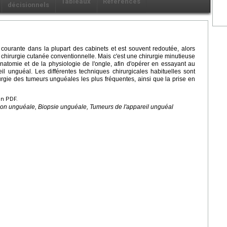
Tableaux
Références
décisionnels
e courante dans la plupart des cabinets et est souvent redoutée, alors
la chirurgie cutanée conventionnelle. Mais c'est une chirurgie minutieuse
anatomie et de la physiologie de l'ongle, afin d'opérer en essayant au
il unguéal. Les différentes techniques chirurgicales habituelles sont
urgie des tumeurs unguéales les plus fréquentes, ainsi que la prise en
en PDF.
ion unguéale, Biopsie unguéale, Tumeurs de l'appareil unguéal