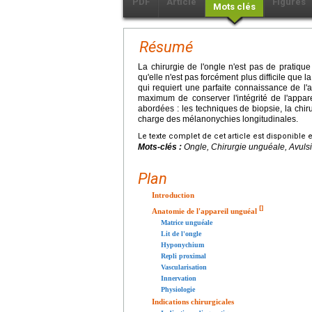
PDF
Article
Figures
Mots clés
Résumé
La chirurgie de l'ongle n'est pas de pratiqu
qu'elle n'est pas forcément plus difficile que 
qui requiert une parfaite connaissance de l'
maximum de conserver l'intégrité de l'appare
abordées : les techniques de biopsie, la chir
charge des mélanonychies longitudinales.
Le texte complet de cet article est disponible 
Mots-clés :
Ongle, Chirurgie unguéale, Avuls
Plan
Introduction
[
]
Anatomie de l'appareil unguéal
Matrice unguéale
Lit de l'ongle
Hyponychium
Repli proximal
Vascularisation
Innervation
Physiologie
Indications chirurgicales