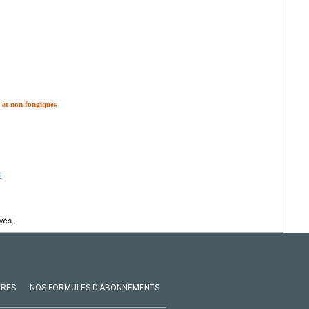
 et non fongiques
e
vés.
VRES
NOS FORMULES D'ABONNEMENTS