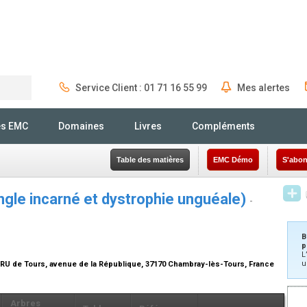
Service Client : 01 71 16 55 99
Mes alertes
Rechercher
és EMC
Domaines
Livres
Compléments
Table des matières
EMC Démo
S'abon
ongle incarné et dystrophie unguéale)
-
B
p
L
u
RU de Tours, avenue de la République, 37170 Chambray-lès-Tours, France
Arbres