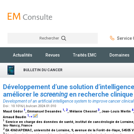
Rechercher
Service C
Rechercher
Actualités
Revues
Traités EMC
Domaines
BULLETIN DU CANCER
Développement d’une solution d’intelligence 
améliorer le
screening
en recherche cliniqu
Development of an artificial intelligence system to improve cancer clinical t
Doi : 10.1016/j.bulcan.2024.01.010
1
1
,
2
3
4
Maud Gédor
, Emmanuel Desandes
, Mélanie Chesnel
, Jean-Louis Merlin
1
,
⁎
Arnaud Baudin
1
Service en charge des données de santé, institut de cancérologie de Lorrain
lès-Nancy, France
2
EA 4360 APEMAC, université de Lorraine, 9, avenue de la Forêt-de-Haye, 5450
3