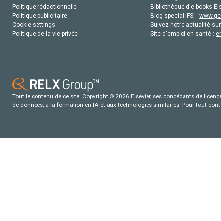
Politique rédactionnelle
Bibliothèque d'e-books Els
Politique publicitaire
Blog special IFSI :
www.gen
Cookie settings
Suivez notre actualité sur
Politique de la vie privée
Site d'emploi en santé :
e
Tout le contenu de ce site: Copyright © 2026 Elsevier, ses concédants de licence e
de données, a la formation en IA et aux technologies similaires. Pour tout con