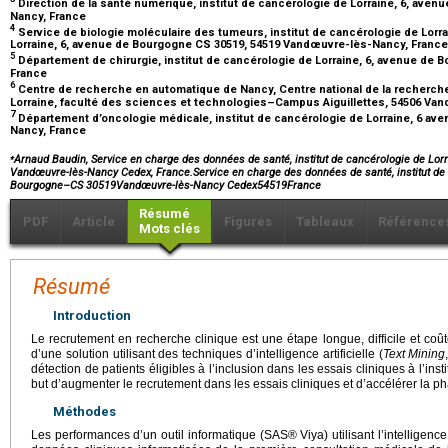
Direction de la santé numérique, institut de cancérologie de Lorraine, 6, ave
Nancy, France
4
Service de biologie moléculaire des tumeurs, institut de cancérologie de Lor
Lorraine, 6, avenue de Bourgogne CS 30519, 54519 Vandœuvre-lès-Nancy, Franc
5
Département de chirurgie, institut de cancérologie de Lorraine, 6, avenue de
France
6
Centre de recherche en automatique de Nancy, Centre national de la recherche 
Lorraine, faculté des sciences et technologies–Campus Aiguillettes, 54506 Va
7
Département d’oncologie médicale, institut de cancérologie de Lorraine, 6 a
Nancy, France
⁎
Arnaud Baudin, Service en charge des données de santé, institut de cancérologie de Lo
Vandœuvre-lès-Nancy Cedex, France.Service en charge des données de santé, institut de
Bourgogne–CS 30519Vandœuvre-lès-Nancy Cedex54519France
Résumé
PDF
Article
Figures
Tableaux
Référence
Mots clés
Résumé
Introduction
Le recrutement en recherche clinique est une étape longue, difficile et coûteus
d’une solution utilisant des techniques d’intelligence artificielle (
Text Mining
détection de patients éligibles à l’inclusion dans les essais cliniques à l’ins
but d’augmenter le recrutement dans les essais cliniques et d’accélérer la ph
Méthodes
Les performances d’un outil informatique (SAS® Viya) utilisant l’intelligence 