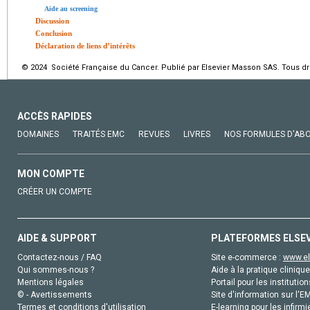
Aide au screening
Discussion
Conclusion
Déclaration de liens d’intérêts
© 2024 Société Française du Cancer. Publié par Elsevier Masson SAS. Tous dro
ACCÈS RAPIDES
DOMAINES
TRAITÉS EMC
REVUES
LIVRES
NOS FORMULES D'AB
MON COMPTE
CRÉER UN COMPTE
AIDE & SUPPORT
PLATEFORMES ELSE
Contactez-nous / FAQ
Site e-commerce :
www.el
Qui sommes-nous ?
Aide à la pratique clinique
Mentions légales
Portail pour les institution
© - Avertissements
Site d'information sur l'E
Termes et conditions d'utilisation
E-learning pour les infirmi