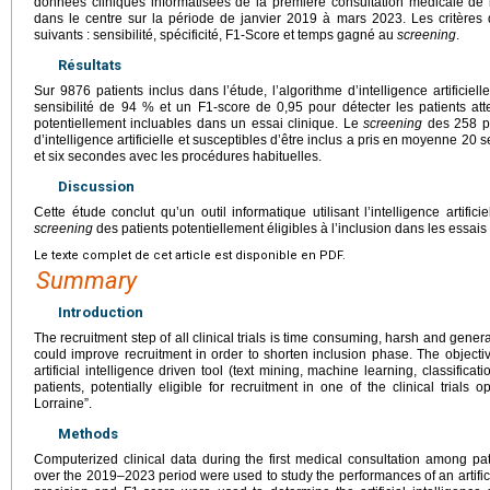
données cliniques informatisées de la première consultation médicale de 
dans le centre sur la période de janvier 2019 à mars 2023. Les critères d
suivants : sensibilité, spécificité, F1-Score et temps gagné au
screening
.
Résultats
Sur 9876 patients inclus dans l’étude, l’algorithme d’intelligence artifici
sensibilité de 94 % et un F1-score de 0,95 pour détecter les patients att
potentiellement incluables dans un essai clinique. Le
screening
des 258 pa
d’intelligence artificielle et susceptibles d’être inclus a pris en moyenne 20
et six secondes avec les procédures habituelles.
Discussion
Cette étude conclut qu’un outil informatique utilisant l’intelligence artifici
screening
des patients potentiellement éligibles à l’inclusion dans les essais 
Le texte complet de cet article est disponible en PDF.
Summary
Introduction
The recruitment step of all clinical trials is time consuming, harsh and generate
could improve recruitment in order to shorten inclusion phase. The object
artificial intelligence driven tool (text mining, machine learning, classifica
patients, potentially eligible for recruitment in one of the clinical trials
Lorraine”.
Methods
Computerized clinical data during the first medical consultation among p
over the 2019–2023 period were used to study the performances of an artifici