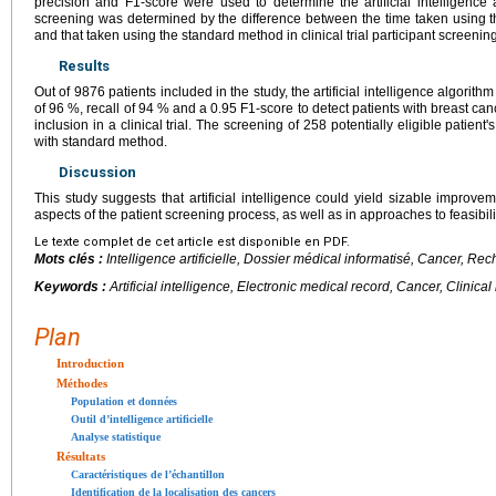
precision and F1-score were used to determine the artificial intelligence
screening was determined by the difference between the time taken using the
and that taken using the standard method in clinical trial participant screening
Results
Out of 9876 patients included in the study, the artificial intelligence algorith
of 96 %, recall of 94 % and a 0.95 F1-score to detect patients with breast can
inclusion in a clinical trial. The screening of 258 potentially eligible patient's
with standard method.
Discussion
This study suggests that artificial intelligence could yield sizable improve
aspects of the patient screening process, as well as in approaches to feasibility
Le texte complet de cet article est disponible en PDF.
Mots clés :
Intelligence artificielle, Dossier médical informatisé, Cancer, Re
Keywords :
Artificial intelligence, Electronic medical record, Cancer, Clinica
Plan
Introduction
Méthodes
Population et données
Outil d’intelligence artificielle
Analyse statistique
Résultats
Caractéristiques de l’échantillon
Identification de la localisation des cancers