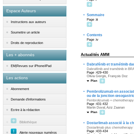
Espace Auteurs
·
Sommaire
Page :iii
Instructions aux auteurs
Soumettre un article
·
Contents
Page :iv
Droits de reproduction
Les + abonnés
Actualités AMM
·
Dabrafénib et tramétinib da
EM|Revues sur iPhone/iPad
Dabrafénib and tramétinib in BR
Page :429-430
Olivia Giorgis, François Doz
Les actions
Plan
Abonnement
·
Pembrolizumab en associati
ou de la jonction œsogastr
Demande d'informations
Pembrolizumab + chemotherapy a
Page :431-432
Martin Duval, Aziz Zaanan
Ecrire à la rédaction
Plan
·
Bibliothèque
Dostarlimab associé à la c
Dostarlimab plus chemotherapy 
Page :433-434
Alerte nouveaux numéros