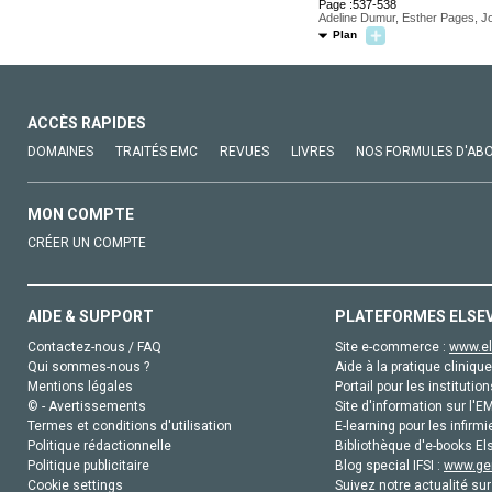
Page :537-538
Adeline Dumur, Esther Pages, Jo
Plan
ACCÈS RAPIDES
DOMAINES
TRAITÉS EMC
REVUES
LIVRES
NOS FORMULES D'AB
MON COMPTE
CRÉER UN COMPTE
AIDE & SUPPORT
PLATEFORMES ELSE
Contactez-nous / FAQ
Site e-commerce :
www.el
Qui sommes-nous ?
Aide à la pratique clinique
Mentions légales
Portail pour les institution
© - Avertissements
Site d'information sur l'E
Termes et conditions d'utilisation
E-learning pour les infirmi
Politique rédactionnelle
Bibliothèque d'e-books Els
Politique publicitaire
Blog special IFSI :
www.gen
Cookie settings
Suivez notre actualité sur