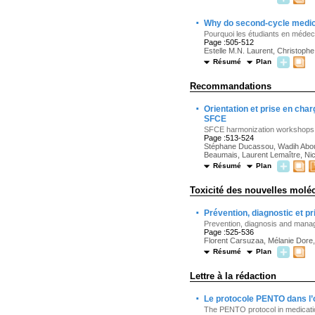
·
Why do second-cycle medica
Pourquoi les étudiants en médeci
Page :505-512
Estelle M.N. Laurent, Christoph
Résumé
Plan
Recommandations
·
Orientation et prise en cha
SFCE
SFCE harmonization workshops:
Page :513-524
Stéphane Ducassou, Wadih Abou 
Beaumais, Laurent Lemaître, Nico
Résumé
Plan
Toxicité des nouvelles molé
·
Prévention, diagnostic et pr
Prevention, diagnosis and mana
Page :525-536
Florent Carsuzaa, Mélanie Dore, 
Résumé
Plan
Lettre à la rédaction
·
Le protocole PENTO dans l’
The PENTO protocol in medication