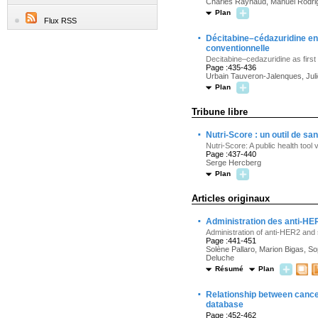
Charles Raynaud, Manuel Rodri
Plan
Flux RSS
·
Décitabine–cédazuridine en 
conventionnelle
Decitabine–cedazuridine as first 
Page :435-436
Urbain Tauveron-Jalenques, Juli
Plan
Tribune libre
·
Nutri-Score : un outil de sa
Nutri-Score: A public health tool
Page :437-440
Serge Hercberg
Plan
Articles originaux
·
Administration des anti-HER
Administration of anti-HER2 and s
Page :441-451
Solène Pallaro, Marion Bigas, S
Deluche
Résumé
Plan
·
Relationship between canc
database
Page :452-462