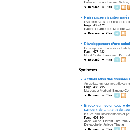
Déborah Truan, Damien Viglino, 
Résumé
Plan
·
Naissances vivantes après 
Live birth rates after breast c
Page :463-472
Pauline Charpentier, Mathilde Ca
Résumé
Plan
·
Développement d’une solution
Development of an artificial intell
Page :473-482
Maud Gédor, Emmanuel Desandes,
Résumé
Plan
Synthèses
·
Actualisation des données s
An update on total neoadjuvant 
Page :483-495
Maroussia Medioni, Baptiste Cer
Résumé
Plan
·
Enjeux et mise en œuvre de
cancers de la tête et du cou
Issues and implementation of pos
Page :496-504
Alice Blache, Florent Carsuzaa
Devauchelle, Juliette Thariat
Résumé
Plan