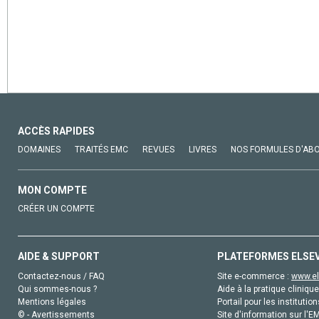
ACCÈS RAPIDES
DOMAINES
TRAITÉS EMC
REVUES
LIVRES
NOS FORMULES D'AB
MON COMPTE
CRÉER UN COMPTE
AIDE & SUPPORT
PLATEFORMES ELSE
Contactez-nous / FAQ
Site e-commerce :
www.el
Qui sommes-nous ?
Aide à la pratique clinique
Mentions légales
Portail pour les institution
© - Avertissements
Site d'information sur l'E