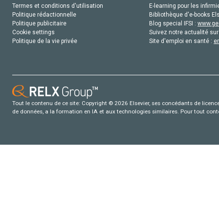
Termes et conditions d'utilisation
E-learning pour les infirmi
Politique rédactionnelle
Bibliothèque d'e-books Els
Politique publicitaire
Blog special IFSI :
www.gen
Cookie settings
Suivez notre actualité sur
Politique de la vie privée
Site d'emploi en santé :
e
Tout le contenu de ce site: Copyright © 2026 Elsevier, ses concédants de licence e
de données, a la formation en IA et aux technologies similaires. Pour tout con