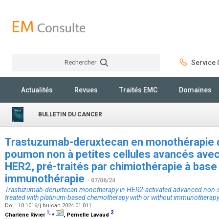
Rechercher
Service C
Rechercher
Actualités
Revues
Traités EMC
Domaines
BULLETIN DU CANCER
Trastuzumab-deruxtecan en monothérapie d
poumon non à petites cellules avancés avec
HER2, pré-traités par chimiothérapie à base
immunothérapie
- 07/06/24
Trastuzumab-deruxtecan monotherapy in HER2-activated advanced non-sma
treated with platinum-based chemotherapy with or without immunotherap
Doi : 10.1016/j.bulcan.2024.01.011
1
,
⁎
2
Charlène Rivier
, Pernelle Lavaud