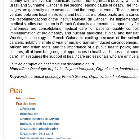
country with a universal healthcare system, but significant poverty, which b
Brazil and Suriname. Cancer is the second leading cause of death. The inci
stages are generally more advanced and the prognosis worse. To date, onco
venture between local institutions and healthcare professionals and a cancer
the recommendations of the Institut National du Cancer. The implementati
medical studies curriculum in French Guiana is a tremendous opportunity fo
challenges are consolidating medical care for patients, quality control
implementation of radiotherapy and nuclear medicine, clinical and transla
Working in oncology in French Guiana is exciting because of the scientific
cancers, notably the role of viral or micro-organism-induced carcinogenesis, 
African and Asian roots, and the importance of a public health policy) and
cultures; all of them bring original approaches to health and illness that need 
care). This requires the support of healthcare professionals who are enthusia
Le texte complet de cet article est disponible en PDF.
Mots clés :
Oncologie tropicale, Guyane française, Organisation, Implémenta
Keywords :
Tropical oncology, French Guiana, Organization, Implementation
Plan
Introduction
État des lieux
Géographie
Démographie
Groupes culturels en Guyane
Indicateurs socioéconomiques
Organisation administrative
Organisation de la santé
Épidémiologie des cancers en Guyane