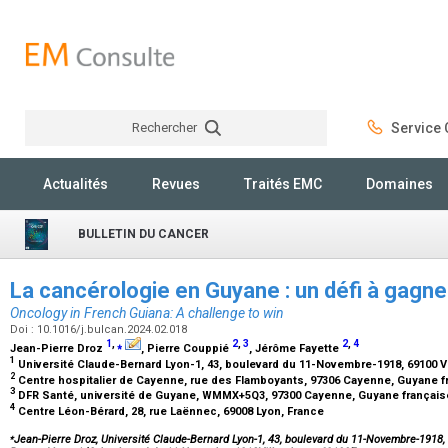
Rechercher
Service C
Rechercher
Actualités
Revues
Traités EMC
Domaines
BULLETIN DU CANCER
La cancérologie en Guyane : un défi à gagn
Oncology in French Guiana: A challenge to win
Doi : 10.1016/j.bulcan.2024.02.018
1
,
⁎
2
,
3
2
,
4
Jean-Pierre Droz
, Pierre Couppié
, Jérôme Fayette
1
Université Claude-Bernard Lyon-1, 43, boulevard du 11-Novembre-1918, 69100 V
2
Centre hospitalier de Cayenne, rue des Flamboyants, 97306 Cayenne, Guyane 
3
DFR Santé, université de Guyane, WMMX+5Q3, 97300 Cayenne, Guyane françai
4
Centre Léon-Bérard, 28, rue Laënnec, 69008 Lyon, France
⁎
Jean-Pierre Droz, Université Claude-Bernard Lyon-1, 43, boulevard du 11-Novembre-1918,