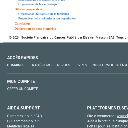
Organisation de la cancérologie
Défis et perspectives
Organisation des soins et de la formation
Perspectives de la recherche et son organisation
Conclusion
Déclaration de liens d’intérêts
© 2024 Société Française du Cancer. Publié par Elsevier Masson SAS. Tous dro
ACCÈS RAPIDES
DOMAINES
TRAITÉS EMC
REVUES
LIVRES
NOS FORMULES D'AB
MON COMPTE
CRÉER UN COMPTE
AIDE & SUPPORT
PLATEFORMES ELSE
Contactez-nous / FAQ
Site e-commerce :
www.el
Qui sommes-nous ?
Aide à la pratique clinique
Mentions légales
Portail pour les institution