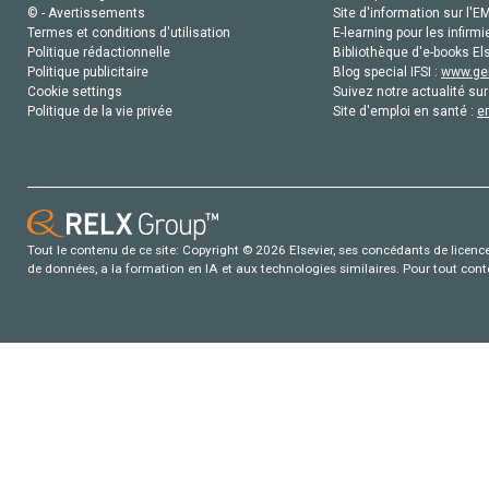
© - Avertissements
Site d'information sur l'E
Termes et conditions d'utilisation
E-learning pour les infirmi
Politique rédactionnelle
Bibliothèque d'e-books Els
Politique publicitaire
Blog special IFSI :
www.gen
Cookie settings
Suivez notre actualité sur
Politique de la vie privée
Site d'emploi en santé :
e
Tout le contenu de ce site: Copyright © 2026 Elsevier, ses concédants de licence e
de données, a la formation en IA et aux technologies similaires. Pour tout con