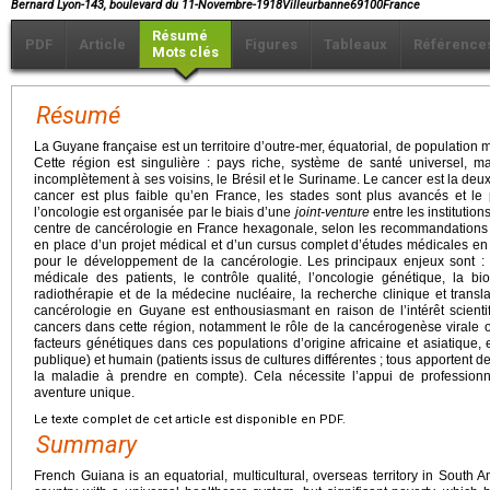
Bernard Lyon-143, boulevard du 11-Novembre-1918Villeurbanne69100France
Résumé
PDF
Article
Figures
Tableaux
Référence
Mots clés
Résumé
La Guyane française est un territoire d’outre-mer, équatorial, de population m
Cette région est singulière : pays riche, système de santé universel, m
incomplètement à ses voisins, le Brésil et le Suriname. Le cancer est la deu
cancer est plus faible qu’en France, les stades sont plus avancés et le 
l’oncologie est organisée par le biais d’une
joint-venture
entre les institutio
centre de cancérologie en France hexagonale, selon les recommandations de
en place d’un projet médical et d’un cursus complet d’études médicales e
pour le développement de la cancérologie. Les principaux enjeux sont : 
médicale des patients, le contrôle qualité, l’oncologie génétique, la bio
radiothérapie et de la médecine nucléaire, la recherche clinique et transla
cancérologie en Guyane est enthousiasmant en raison de l’intérêt scientifi
cancers dans cette région, notamment le rôle de la cancérogenèse virale 
facteurs génétiques dans ces populations d’origine africaine et asiatique, 
publique) et humain (patients issus de cultures différentes ; tous apportent d
la maladie à prendre en compte). Cela nécessite l’appui de professionn
aventure unique.
Le texte complet de cet article est disponible en PDF.
Summary
French Guiana is an equatorial, multicultural, overseas territory in South 