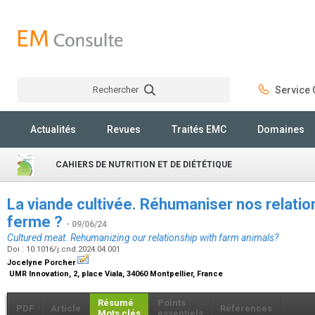
Rechercher
Service C
Rechercher
Actualités
Revues
Traités EMC
Domaines
CAHIERS DE NUTRITION ET DE DIÉTÉTIQUE
La viande cultivée. Réhumaniser nos relati
ferme ?
- 09/06/24
Cultured meat. Rehumanizing our relationship with farm animals?
Doi : 10.1016/j.cnd.2024.04.001
Jocelyne Porcher
UMR Innovation, 2, place Viala, 34060 Montpellier, France
Résumé
Points
PDF
Article
Références
Mots clés
essentiels