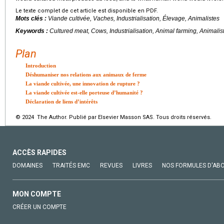
Le texte complet de cet article est disponible en PDF.
Mots clés :
Viande cultivée, Vaches, Industrialisation, Élevage, Animalistes
Keywords :
Cultured meat, Cows, Industrialisation, Animal farming, Animalis
Plan
Introduction
Déshumaniser nos relations aux animaux de ferme
La viande cultivée, une innovation de rupture ?
La viande cultivée est-elle porteuse d’humanité ?
Déclaration de liens d’intérêts
© 2024 The Author. Publié par Elsevier Masson SAS. Tous droits réservés.
ACCÈS RAPIDES
DOMAINES
TRAITÉS EMC
REVUES
LIVRES
NOS FORMULES D'AB
MON COMPTE
CRÉER UN COMPTE