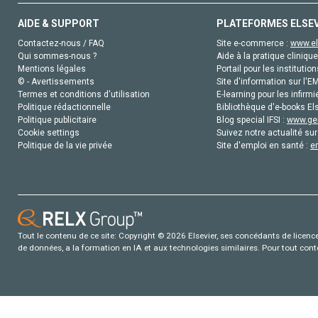
AIDE & SUPPORT
PLATEFORMES ELSE
Contactez-nous / FAQ
Site e-commerce :
www.el
Qui sommes-nous ?
Aide à la pratique clinique
Mentions légales
Portail pour les institution
© - Avertissements
Site d'information sur l'E
Termes et conditions d'utilisation
E-learning pour les infirmi
Politique rédactionnelle
Bibliothèque d'e-books Els
Politique publicitaire
Blog special IFSI :
www.gen
Cookie settings
Suivez notre actualité sur
Politique de la vie privée
Site d'emploi en santé :
e
Tout le contenu de ce site: Copyright © 2026 Elsevier, ses concédants de licence e
de données, a la formation en IA et aux technologies similaires. Pour tout con