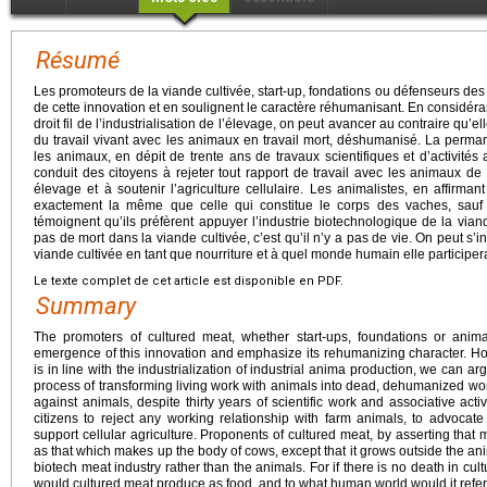
Résumé
Les promoteurs de la viande cultivée, start-up, fondations ou défenseurs de
de cette innovation et en soulignent le caractère réhumanisant. En considérant
droit fil de l’industrialisation de l’élevage, on peut avancer au contraire qu’e
du travail vivant avec les animaux en travail mort, déshumanisé. La perman
les animaux, en dépit de trente ans de travaux scientifiques et d’activités 
conduit des citoyens à rejeter tout rapport de travail avec les animaux de
élevage et à soutenir l’agriculture cellulaire. Les animalistes, en affirman
exactement la même que celle qui constitue le corps des vaches, sauf q
témoignent qu’ils préfèrent appuyer l’industrie biotechnologique de la viand
pas de mort dans la viande cultivée, c’est qu’il n’y a pas de vie. On peut s’i
viande cultivée en tant que nourriture et à quel monde humain elle participer
Le texte complet de cet article est disponible en PDF.
Summary
The promoters of cultured meat, whether start-ups, foundations or animal
emergence of this innovation and emphasize its rehumanizing character. How
is in line with the industrialization of industrial anima production, we can arg
process of transforming living work with animals into dead, dehumanized work
against animals, despite thirty years of scientific work and associative act
citizens to reject any working relationship with farm animals, to advocat
support cellular agriculture. Proponents of cultured meat, by asserting that
as that which makes up the body of cows, except that it grows outside the anima
biotech meat industry rather than the animals. For if there is no death in cult
would cultured meat produce as food, and to what human world would it refe