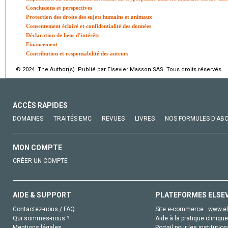
Conclusions et perspectives
Protection des droits des sujets humains et animaux
Consentement éclairé et confidentialité des données
Déclaration de liens d’intérêts
Financement
Contribution et responsabilité des auteurs
© 2024 The Author(s). Publié par Elsevier Masson SAS. Tous droits réservés.
ACCÈS RAPIDES
DOMAINES
TRAITÉS EMC
REVUES
LIVRES
NOS FORMULES D'AB
MON COMPTE
CRÉER UN COMPTE
AIDE & SUPPORT
PLATEFORMES ELSE
Contactez-nous / FAQ
Site e-commerce :
www.el
Qui sommes-nous ?
Aide à la pratique clinique
Mentions légales
Portail pour les institution