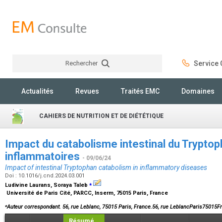
Rechercher
Service C
Rechercher
Actualités
Revues
Traités EMC
Domaines
CAHIERS DE NUTRITION ET DE DIÉTÉTIQUE
Impact du catabolisme intestinal du Trypto
inflammatoires
- 09/06/24
Impact of intestinal Tryptophan catabolism in inflammatory diseases
Doi : 10.1016/j.cnd.2024.03.001
⁎
Ludivine Laurans, Soraya Taleb
Université de Paris Cité, PARCC, Inserm, 75015 Paris, France
⁎
Auteur correspondant. 56, rue Leblanc, 75015 Paris, France.56, rue LeblancParis75015F
Résumé