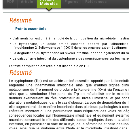
PDF
Article
Figures
Références
Mots clés
Résumé
Points essentiels
•
L’alimentation est un élément clé de la composition du microbiote intestina
•
Le tryptophane, un acide aminé essentiel apporté par l’alimentatio
l’indoléamine 2, 3-dioxygenase 1 (IDO1) dans les organes extra-hépatiques.
•
La dégradation du tryptophane au niveau intestinal dépend également du m
•
Le catabolisme intestinal du tryptophane a des conséquences sur les mal
Le texte complet de cet article est disponible en PDF.
Résumé
Le tryptophane (Trp) est un acide aminé essentiel apporté par l’alimentat
engendre une inflammation intestinale ainsi que d’autres signes clini
métabolisme du Trp permet de produire la Kynurénine (Kyn) via l’enzyme
ainsi que la sérotonine. Une partie du Trp est métabolisé par le microbi
derniers exerceraient un rôle protecteur au niveau intestinal et par con
altérations métaboliques, dans le cas d’obésité. La voie de dégradation du Trp
elle augmenterait de manière importante dans plusieurs pathologies à co
littérature montrent qu’une perturbation dans l’équilibre des voies de dé
conséquences locales sur l’homéostasie intestinale et également systém
récentes concernant le rôle des différents acteurs impliqués dans le catab
intestinal, en particulier la voie de la Kyn, de la sérotonine et celle des in
voies, ainsi que le dialogue entre l’hôte et le microbiote intestinal dans