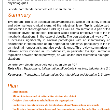
physiologiques.
Le texte complet de cet article est disponible en PDF.
Summary
Tryptophan (Trp) is an essential dietary amino acid whose deficiency or mala
and other serious clinical signs. At the intestinal level, Trp is cataboli
indoleamine 2, 3-dioxygenase 1 (IDO1) as well as into serotonin. A part of the
microbiota giving the indoles. The latter would exert a protective role at the
metabolic alterations, in the case of obesity. The degradation pathway of Tr
it increases significantly in several pathologies with an inflammatory 
disturbance in the balance of Trp degradation pathways, particularly in the 
on intestinal homeostasis and also systemic ones. This review summarizes r
different actors involved in Trp catabolism, in particular the Kyn, seroto
regulation between these pathways, as well as the host-microbiota dialogue
situations.
Le texte complet de cet article est disponible en PDF.
Mots clés :
Tryptophane, Inflammation, Microbiote intestinal, Indoléamine 2
Keywords :
Tryptophan, Inflammation, Gut microbiota, Indoleamine 2, 3-di
Plan
Introduction
Microbiote intestinal et métabolites dérivés de celui-ci
Origine, absorption et métabolisme du tryptophane
Implication du catabolisme du tryptophane dans l’homéostasie intestinale
Implication du catabolisme intestinal du tryptophane dans les maladies cardio-mét