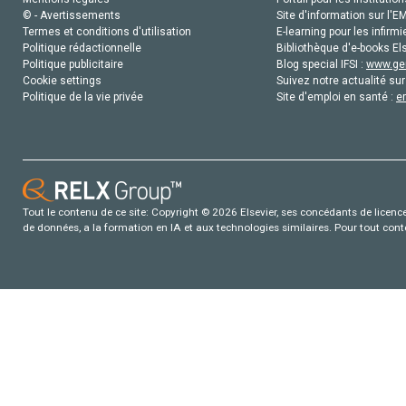
© - Avertissements
Site d'information sur l'E
Termes et conditions d'utilisation
E-learning pour les infirmi
Politique rédactionnelle
Bibliothèque d'e-books Els
Politique publicitaire
Blog special IFSI :
www.gen
Cookie settings
Suivez notre actualité sur
Politique de la vie privée
Site d'emploi en santé :
e
Tout le contenu de ce site: Copyright © 2026 Elsevier, ses concédants de licence e
de données, a la formation en IA et aux technologies similaires. Pour tout con