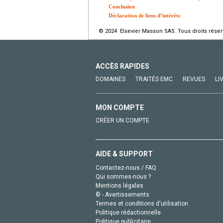
Conclusion
Déclaration de liens d’intérêts
© 2024 Elsevier Masson SAS. Tous droits réser
ACCÈS RAPIDES
DOMAINES
TRAITÉS EMC
REVUES
LI
MON COMPTE
CRÉER UN COMPTE
AIDE & SUPPORT
Contactez-nous / FAQ
Qui sommes-nous ?
Mentions légales
© - Avertissements
Termes et conditions d'utilisation
Politique rédactionnelle
Politique publicitaire