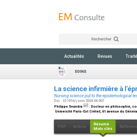
Rechercher
Actualités
Revues
Trait
SOINS
La science infirmière à l’é
Nursing science put to the epistemological te
Doi : 10.1016/j.soin.2024.04.007
Philippe Svandra
:
Docteur en philosophie, coo
Université Paris-Est Créteil, 61 avenue du Généra
Résumé
PDF
Article
Référen
Mots clés