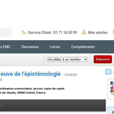
Service Client : 01 71 16 55 99
Mes alertes
Rechercher
és EMC
Domaines
Livres
Compléments
S'abonner
preuve de l’épistémologie
- 15/06/24
st
rdinateur universitaire, ancien cadre de santé
l-de-Gaulle, 94000 Créteil, France
ces
B