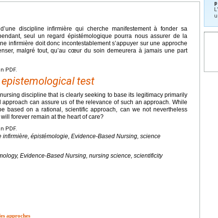
p
L
u
d’une discipline infirmière qui cherche manifestement à fonder sa
Cependant, seul un regard épistémologique pourra nous assurer de la
line infirmière doit donc incontestablement s’appuyer sur une approche
 penser, malgré tout, qu’au cœur du soin demeurera à jamais une part
en PDF.
 epistemological test
rsing discipline that is clearly seeking to base its legitimacy primarily
l approach can assure us of the relevance of such an approach. While
be based on a rational, scientific approach, can we not nevertheless
will forever remain at the heart of care?
en PDF.
 infirmière, épistémologie, Evidence-Based Nursing, science
logy, Evidence-Based Nursing, nursing science, scientificity
 des approches