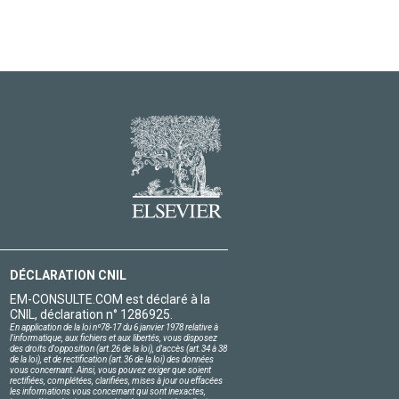
DÉCLARATION CNIL
EM-CONSULTE.COM est déclaré à la
CNIL, déclaration n° 1286925.
En application de la loi nº78-17 du 6 janvier 1978 relative à
l'informatique, aux fichiers et aux libertés, vous disposez
des droits d'opposition (art.26 de la loi), d'accès (art.34 à 38
de la loi), et de rectification (art.36 de la loi) des données
vous concernant. Ainsi, vous pouvez exiger que soient
rectifiées, complétées, clarifiées, mises à jour ou effacées
les informations vous concernant qui sont inexactes,