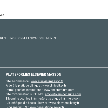
vés.
VRES
NOS FORMULES D'ABONNEMENTS
PLATEFORMES ELSEVIER MASSON
Site e-commerce :
www.elsevier-masson.fr
Aide à la pratique clinique :
www.clinicalkey.fr
Portail pour les institutions :
www.em-premium.com
Site d'information sur l'EMC :
emc-info.em-consulte.com
E-learning pour les infirmier(e)s :
pratique-infirmiere.com
Bibliothèque d'e-books Elsevier :
www.elsevierelibrary.fr
Blog special IFSI :
www.generationelsevier.fr