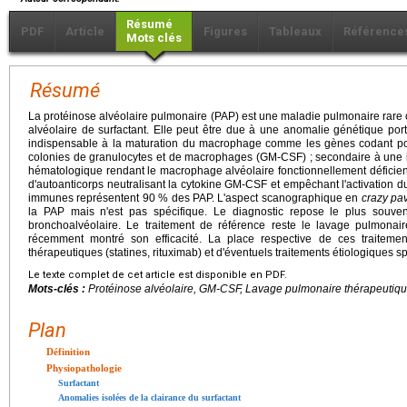
Résumé
PDF
Article
Figures
Tableaux
Référence
Mots clés
Résumé
La protéinose alvéolaire pulmonaire (PAP) est une maladie pulmonaire rare 
alvéolaire de surfactant. Elle peut être due à une anomalie génétique por
indispensable à la maturation du macrophage comme les gènes codant pour
colonies de granulocytes et de macrophages (GM-CSF) ; secondaire à une i
hématologique rendant le macrophage alvéolaire fonctionnellement déficie
d'autoanticorps neutralisant la cytokine GM-CSF et empêchant l'activation 
immunes représentent 90 % des PAP. L'aspect scanographique en
crazy pa
la PAP mais n'est pas spécifique. Le diagnostic repose le plus souven
bronchoalvéolaire. Le traitement de référence reste le lavage pulmona
récemment montré son efficacité. La place respective de ces traitemen
thérapeutiques (statines, rituximab) et d'éventuels traitements étiologiques spé
Le texte complet de cet article est disponible en PDF.
Mots-clés :
Protéinose alvéolaire, GM-CSF, Lavage pulmonaire thérapeutiqu
Plan
Définition
Physiopathologie
Surfactant
Anomalies isolées de la clairance du surfactant