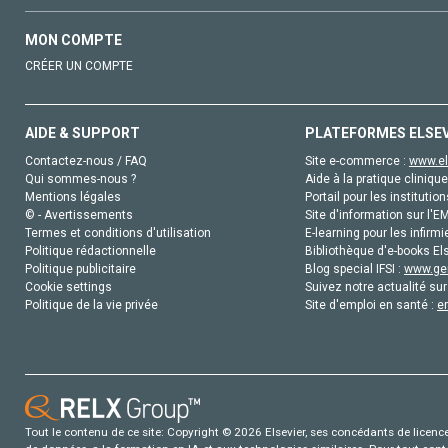
MON COMPTE
CRÉER UN COMPTE
AIDE & SUPPORT
PLATEFORMES ELSE
Contactez-nous / FAQ
Site e-commerce :
www.el
Qui sommes-nous ?
Aide à la pratique clinique
Mentions légales
Portail pour les institution
© - Avertissements
Site d'information sur l'E
Termes et conditions d'utilisation
E-learning pour les infirmi
Politique rédactionnelle
Bibliothèque d'e-books Els
Politique publicitaire
Blog special IFSI :
www.gen
Cookie settings
Suivez notre actualité sur
Politique de la vie privée
Site d'emploi en santé :
e
Tout le contenu de ce site: Copyright © 2026 Elsevier, ses concédants de licence e