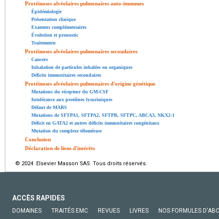
Protéinoses alvéolaires pulmonaires auto-immunes
Épidémiologie
Présentation clinique
Examens complémentaires
Évolution et pronostic
Traitements
Protéinoses alvéolaires pulmonaires secondaires
Cancers
Inhalation de particules inhalées ou organiques
Déficits immunitaires secondaires
Protéinoses alvéolaires pulmonaires d'origine génétique
Mutations du récepteur du GM-CSF
Intolérance aux protéines lysuriniques
Défaut de MARS
Mutations de SFTPA1, SFTPA2, SFTPB, SFTPC, ABCA3, NKX2-1
Déficit en GATA2 et autres déficits immunitaires congénitaux
Mutation du complexe télomérase
Conclusion
Déclaration de liens d'intérêts
© 2024 Elsevier Masson SAS. Tous droits réservés.
ACCÈS RAPIDES
DOMAINES
TRAITÉS EMC
REVUES
LIVRES
NOS FORMULES D'AB