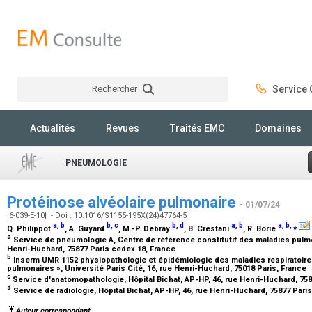
Rechercher
Service C
Rechercher
Actualités
Revues
Traités EMC
Domaines
PNEUMOLOGIE
Protéinose alvéolaire pulmonaire
- 01/07/24
[6-039-E-10] - Doi : 10.1016/S1155-195X(24)47764-5
a
,
b
b
,
c
b
,
d
a
,
b
a
,
b
,
⁎
Q. Philippot
, A. Guyard
, M.-P. Debray
, B. Crestani
, R. Borie
a
Service de pneumologie A, Centre de référence constitutif des maladies pulmon
Henri-Huchard, 75877 Paris cedex 18, France
b
Inserm UMR 1152 physiopathologie et épidémiologie des maladies respiratoires
pulmonaires », Université Paris Cité, 16, rue Henri-Huchard, 75018 Paris, France
c
Service d'anatomopathologie, Hôpital Bichat, AP-HP, 46, rue Henri-Huchard, 75
d
Service de radiologie, Hôpital Bichat, AP-HP, 46, rue Henri-Huchard, 75877 Pari
Auteur correspondant.