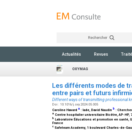
Rechercher
Actualités
Revues
Trait
OXYMAG
Les différents modes de t
entre pairs et futurs infir
Different ways of transmitting professional 
Doi : 10.1016/j.oxy.2024.05.005
a
b
Caroline Havard
:
Iade
, David Naudin
:
Chercheu
a
Centre hospitalier universitaire Bicêtre, AP-HP,
b
Laboratoire Éducations et promotion en santé, U
France
c
Safeteam Academy, 1 boulevard Charles-de-Gau