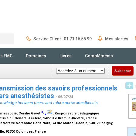
Service Client : 01 71 16 55 99
Mes alertes
Rechercher
és EMC
Domaines
Livres
Compléments
S'abonner
ransmission des savoirs professionnels
miers anesthésistes
- 06/07/24
knowledge between peers and future nurse anesthetists
c
,
r associé
, Coralie Gavet
⁎
:
Responsable pédagogique
 78 rue du Général-Leclerc, 94270 Le Kremlin-Bicêtre, France
niversité Sorbonne Paris Nord, 74 rue Marcel-Cachin, 93017 Bobigny,
lle, 92700 Colombes, France
B