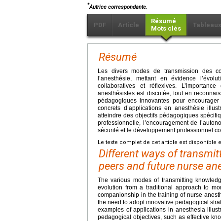
*
Autrice correspondante.
Résumé
PDF
Article
Tableau
Mots clés
Résumé
Les divers modes de transmission des c
l’anesthésie, mettant en évidence l’évol
collaboratives et réflexives. L’importan
anesthésistes est discutée, tout en reconnais
pédagogiques innovantes pour encourager l
concrets d’applications en anesthésie illu
atteindre des objectifs pédagogiques spécifi
professionnelle, l’encouragement de l’autonom
sécurité et le développement professionnel co
Le texte complet de cet article est disponible 
Different ways of transmi
peers and future nurse an
The various modes of transmitting knowledge 
evolution from a traditional approach to mor
companionship in the training of nurse anesthe
the need to adopt innovative pedagogical strat
examples of applications in anesthesia illu
pedagogical objectives, such as effective kn