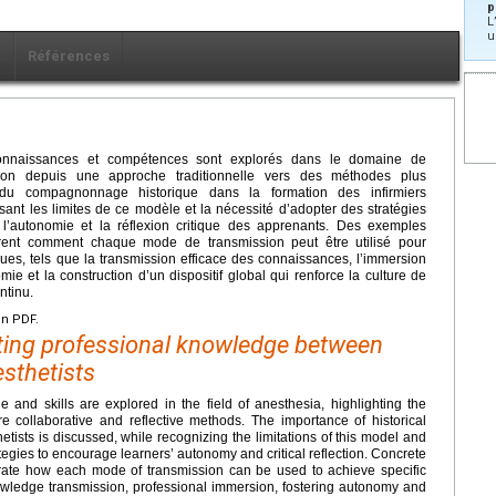
p
L
u
x
Références
onnaissances et compétences sont explorés dans le domaine de
ution depuis une approche traditionnelle vers des méthodes plus
ce du compagnonnage historique dans la formation des infirmiers
sant les limites de ce modèle et la nécessité d’adopter des stratégies
’autonomie et la réflexion critique des apprenants. Des exemples
strent comment chaque mode de transmission peut être utilisé pour
ques, tels que la transmission efficace des connaissances, l’immersion
ie et la construction d’un dispositif global qui renforce la culture de
ntinu.
en PDF.
tting professional knowledge between
esthetists
and skills are explored in the field of anesthesia, highlighting the
e collaborative and reflective methods. The importance of historical
tists is discussed, while recognizing the limitations of this model and
egies to encourage learners’ autonomy and critical reflection. Concrete
strate how each mode of transmission can be used to achieve specific
owledge transmission, professional immersion, fostering autonomy and