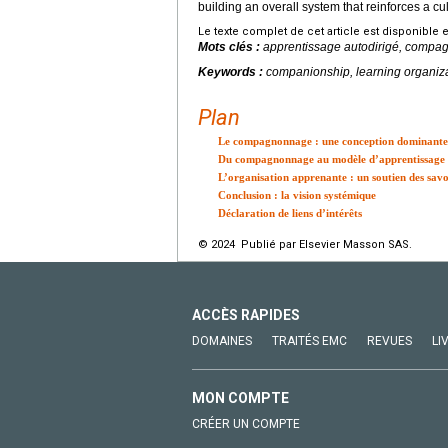
building an overall system that reinforces a c
Le texte complet de cet article est disponible 
Mots clés :
apprentissage autodirigé, compag
Keywords :
companionship, learning organizati
Plan
Le compagnonnage : une conception dominante 
Du compagnonnage au modèle d’apprentissage a
L’organisation apprenante : un soutien des savo
Conclusion : la vision systémique
Déclaration de liens d’intérêts
© 2024 Publié par Elsevier Masson SAS.
ACCÈS RAPIDES
DOMAINES
TRAITÉS EMC
REVUES
LI
MON COMPTE
CRÉER UN COMPTE