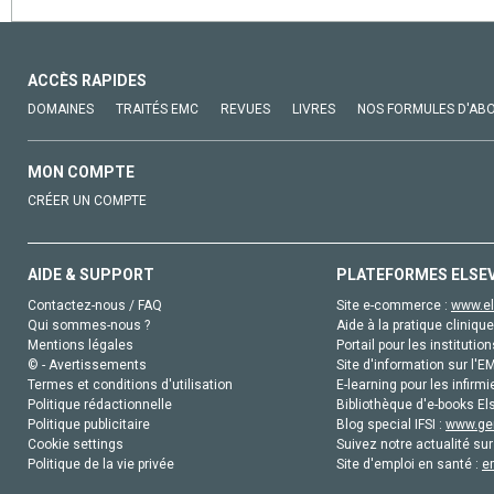
ACCÈS RAPIDES
DOMAINES
TRAITÉS EMC
REVUES
LIVRES
NOS FORMULES D'AB
MON COMPTE
CRÉER UN COMPTE
AIDE & SUPPORT
PLATEFORMES ELSE
Contactez-nous / FAQ
Site e-commerce :
www.el
Qui sommes-nous ?
Aide à la pratique clinique
Mentions légales
Portail pour les institution
© - Avertissements
Site d'information sur l'E
Termes et conditions d'utilisation
E-learning pour les infirmi
Politique rédactionnelle
Bibliothèque d'e-books Els
Politique publicitaire
Blog special IFSI :
www.gen
Cookie settings
Suivez notre actualité sur
Politique de la vie privée
Site d'emploi en santé :
e