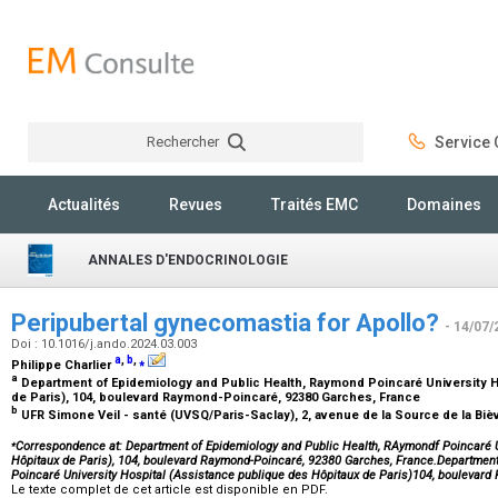
Rechercher
Service C
Rechercher
Actualités
Revues
Traités EMC
Domaines
ANNALES D'ENDOCRINOLOGIE
Peripubertal gynecomastia for Apollo?
- 14/07/
Doi : 10.1016/j.ando.2024.03.003
a
,
b
,
⁎
Philippe Charlier
a
Department of Epidemiology and Public Health, Raymond Poincaré University H
de Paris), 104, boulevard Raymond-Poincaré, 92380 Garches, France
b
UFR Simone Veil - santé (UVSQ/Paris-Saclay), 2, avenue de la Source de la Bi
⁎
Correspondence at: Department of Epidemiology and Public Health, RAymondf Poincaré U
Hôpitaux de Paris), 104, boulevard Raymond-Poincaré, 92380 Garches, France.Departmen
Poincaré University Hospital (Assistance publique des Hôpitaux de Paris)104, boulev
Le texte complet de cet article est disponible en PDF.