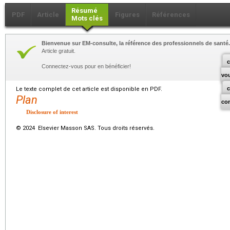
Résumé
PDF
Article
Figures
Références
Mots clés
Bienvenue sur EM-consulte, la référence des professionnels de santé.
Article gratuit.
c
Connectez-vous pour en bénéficier!
vo
Le texte complet de cet article est disponible en PDF.
Plan
co
Disclosure of interest
© 2024 Elsevier Masson SAS. Tous droits réservés.