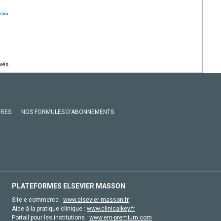
stin
vés.
VRES
NOS FORMULES D'ABONNEMENTS
PLATEFORMES ELSEVIER MASSON
Site e-commerce :
www.elsevier-masson.fr
Aide à la pratique clinique :
www.clinicalkey.fr
Portail pour les institutions :
www.em-premium.com