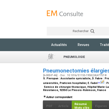
Rechercher
Actualités
Revues
Trait
PNEUMOLOGIE
Pneumonectomies élargies 
[6-000-P-46] - Doi : 10.1016/S1155-195X(24)47757-8
S. Pieropan :
Assistante spécialiste
, D. Fabre :
Pro
⁎
universités, Praticien hospitalier
, E. Fadel
:
Pr
Service de chirurgie thoracique, Hôpital Marie-L
Résistance, 92350 Le Plessis-Robinson, France
Auteur correspondant.
Résumé
PDF
Article
Figures
Mots clés