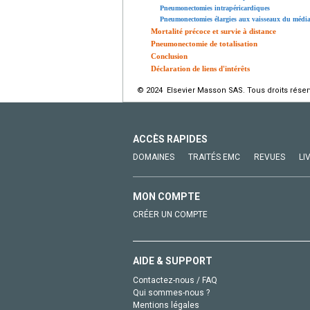
Pneumonectomies intrapéricardiques
Pneumonectomies élargies aux vaisseaux du média
Mortalité précoce et survie à distance
Pneumonectomie de totalisation
Conclusion
Déclaration de liens d'intérêts
© 2024 Elsevier Masson SAS. Tous droits réser
ACCÈS RAPIDES
DOMAINES
TRAITÉS EMC
REVUES
LI
MON COMPTE
CRÉER UN COMPTE
AIDE & SUPPORT
Contactez-nous / FAQ
Qui sommes-nous ?
Mentions légales