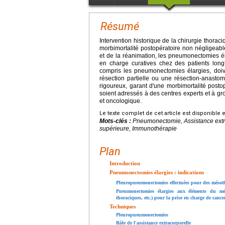
Résumé
Intervention historique de la chirurgie thora
morbimortalité postopératoire non négligeabl
et de la réanimation, les pneumonectomies él
en charge curatives chez des patients long
compris les pneumonectomies élargies, doive
résection partielle ou une résection-anastom
rigoureux, garant d'une morbimortalité postop
soient adressés à des centres experts et à gros
et oncologique.
Le texte complet de cet article est disponible 
Mots-clés :
Pneumonectomie, Assistance extra
supérieure, Immunothérapie
Plan
Introduction
Pneumonectomies élargies : indications
Pleuropneumonectomies effectuées pour des mésot
Pneumonectomies élargies aux éléments du média
thoraciques, etc.) pour la prise en charge de can
Techniques
Pleuropneumonectomies
Rôle de l'assistance extracorporelle