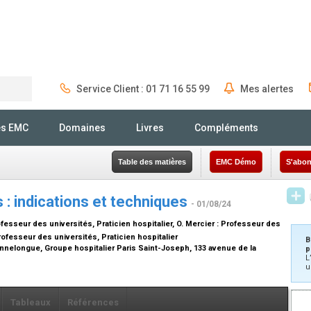
Service Client : 01 71 16 55 99
Mes alertes
Rechercher
és EMC
Domaines
Livres
Compléments
Table des matières
EMC Démo
S'abon
: indications et techniques
- 01/08/24
fesseur des universités, Praticien hospitalier
, O. Mercier :
Professeur des
ofesseur des universités, Praticien hospitalier
B
annelongue, Groupe hospitalier Paris Saint-Joseph, 133 avenue de la
p
L
u
Tableaux
Références