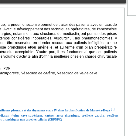
cique, la pneumonectomie permet de traiter des patients avec un taux de
e. Avec le développement des techniques opératoires, de l'anesthésie
argies, notamment aux structures du médiastin, ont permis des prises
temps considérés inopérables. Aujourd'hui, les pneumonectomies, y
nt être réservées en dernier recours aux patients inéligibles à une
ose bronchique et/ou artérielle, et au terme d'un bilan préopératoire
ératoire acceptable. D'autre part, il est fondamental que ces patients
 volume d'activité afin d'offrir la meilleure prise en charge chirurgicale
en PDF.
corporelle, Résection de carène, Résection de veine cave
[
,
]
héliomes pleuraux et des thymomes stade IV dans la classification de Masaoka-Koga
stin (veine cave supérieure, carène, aorte thoracique, oreillette gauche, vertèbres
cers bronchiques non à petites cellules (CBPNPC)