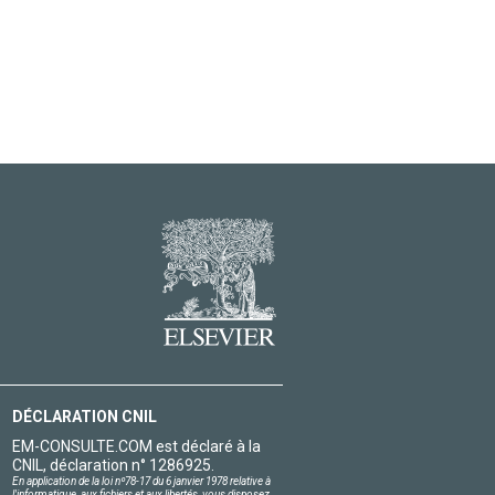
DÉCLARATION CNIL
EM-CONSULTE.COM est déclaré à la
CNIL, déclaration n° 1286925.
En application de la loi nº78-17 du 6 janvier 1978 relative à
l'informatique, aux fichiers et aux libertés, vous disposez