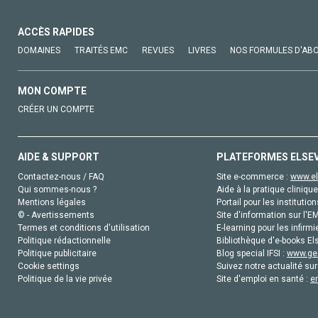
ACCÈS RAPIDES
DOMAINES
TRAITÉS EMC
REVUES
LIVRES
NOS FORMULES D'AB
MON COMPTE
CRÉER UN COMPTE
AIDE & SUPPORT
PLATEFORMES ELSE
Contactez-nous / FAQ
Site e-commerce :
www.el
Qui sommes-nous ?
Aide à la pratique clinique
Mentions légales
Portail pour les institution
© - Avertissements
Site d'information sur l'E
Termes et conditions d'utilisation
E-learning pour les infirmi
Politique rédactionnelle
Bibliothèque d'e-books Els
Politique publicitaire
Blog special IFSI :
www.gen
Cookie settings
Suivez notre actualité sur
Politique de la vie privée
Site d'emploi en santé :
e