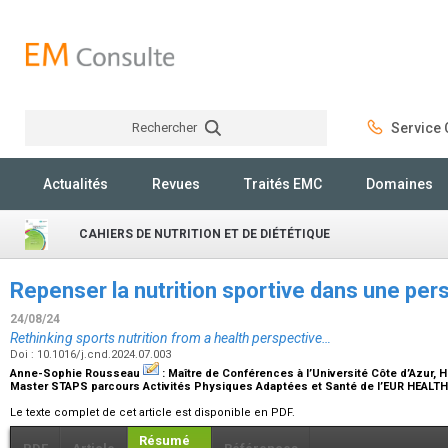
Rechercher
Service C
Rechercher
Actualités
Revues
Traités EMC
Domaines
CAHIERS DE NUTRITION ET DE DIÉTÉTIQUE
Repenser la nutrition sportive dans une pe
24/08/24
Rethinking sports nutrition from a health perspective…
Doi : 10.1016/j.cnd.2024.07.003
Anne-Sophie Rousseau
:
Maître de Conférences à l’Université Côte d’Azur, 
Master STAPS parcours Activités Physiques Adaptées et Santé de l’EUR HEALT
Le texte complet de cet article est disponible en PDF.
Résumé