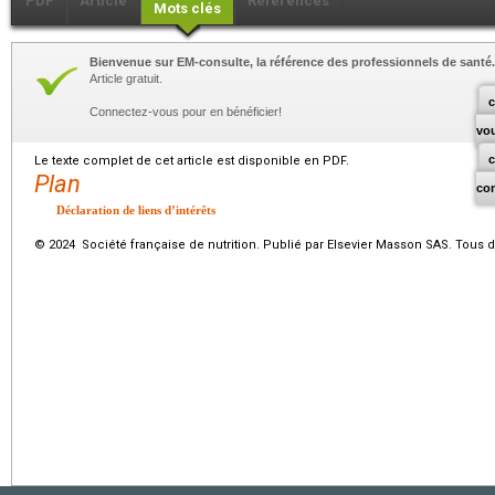
PDF
Article
Références
Mots clés
Bienvenue sur EM-consulte, la référence des professionnels de santé.
Article gratuit.
c
Connectez-vous pour en bénéficier!
vo
Le texte complet de cet article est disponible en PDF.
Plan
co
Déclaration de liens d’intérêts
© 2024 Société française de nutrition. Publié par Elsevier Masson SAS. Tous d