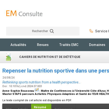
Rechercher
Service C
Rechercher
Actualités
Revues
Traités EMC
Domaines
CAHIERS DE NUTRITION ET DE DIÉTÉTIQUE
Repenser la nutrition sportive dans une pe
24/08/24
Rethinking sports nutrition from a health perspective…
Doi : 10.1016/j.cnd.2024.07.003
Anne-Sophie Rousseau
:
Maître de Conférences à l’Université Côte d’Azur, 
Master STAPS parcours Activités Physiques Adaptées et Santé de l’EUR HEALT
Le texte complet de cet article est disponible en PDF.
Résumé