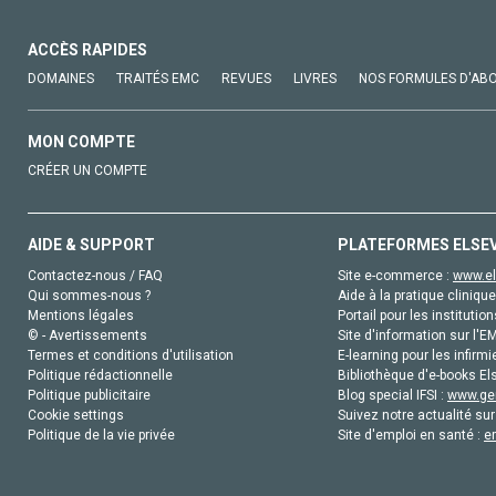
ACCÈS RAPIDES
DOMAINES
TRAITÉS EMC
REVUES
LIVRES
NOS FORMULES D'AB
MON COMPTE
CRÉER UN COMPTE
AIDE & SUPPORT
PLATEFORMES ELSE
Contactez-nous / FAQ
Site e-commerce :
www.el
Qui sommes-nous ?
Aide à la pratique clinique
Mentions légales
Portail pour les institution
© - Avertissements
Site d'information sur l'E
Termes et conditions d'utilisation
E-learning pour les infirmi
Politique rédactionnelle
Bibliothèque d'e-books Els
Politique publicitaire
Blog special IFSI :
www.gen
Cookie settings
Suivez notre actualité sur
Politique de la vie privée
Site d'emploi en santé :
e