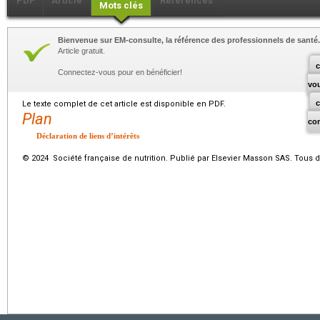
PDF
Article
Références
Mots clés
Bienvenue sur EM-consulte, la référence des professionnels de santé.
Article gratuit.
c
Connectez-vous pour en bénéficier!
vo
Le texte complet de cet article est disponible en PDF.
Plan
co
Déclaration de liens d’intérêts
© 2024 Société française de nutrition. Publié par Elsevier Masson SAS. Tous d