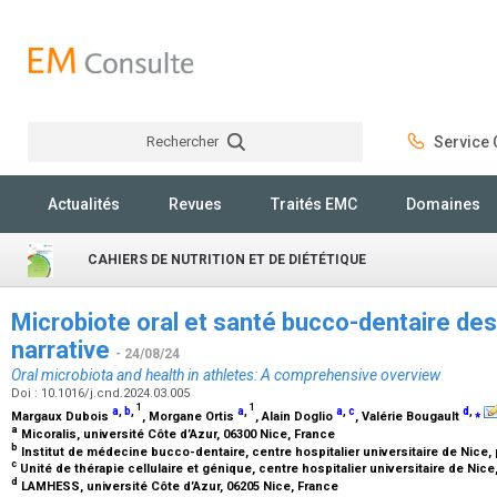
Rechercher
Service C
Rechercher
Actualités
Revues
Traités EMC
Domaines
CAHIERS DE NUTRITION ET DE DIÉTÉTIQUE
Microbiote oral et santé bucco-dentaire des 
narrative
- 24/08/24
Oral microbiota and health in athletes: A comprehensive overview
Doi : 10.1016/j.cnd.2024.03.005
1
1
a
,
b
,
a
,
a
,
c
d
,
⁎
Margaux Dubois
, Morgane Ortis
, Alain Doglio
, Valérie Bougault
a
Micoralis, université Côte d’Azur, 06300 Nice, France
b
Institut de médecine bucco-dentaire, centre hospitalier universitaire de Nice,
c
Unité de thérapie cellulaire et génique, centre hospitalier universitaire de Nic
d
LAMHESS, université Côte d’Azur, 06205 Nice, France