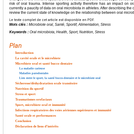
risk of oral trauma. Intense sporting activity therefore has an impact on o
currently a paucity of data on oral microbiota in athletes. After describing the or
review the current state of knowledge on the relationship between oral micro
Le texte complet de cet article est disponible en PDF.
Mots clés :
Microbiote oral, Santé, Sportif, Alimentation, Stress
Keywords :
Oral microbiota, Health, Sport, Nutrition, Stress
Plan
Introduction
La cavité orale et le microbiote
Microbiote oral et santé bucco-dentaire
La maladie carieuse
Maladies parodontales
Lien entre le sport, la santé bucco-dentaire et le microbiote oral
Sécheresse/déshydratation orale transitoire
Nutrition du sportif
Stress et sport
Traumatismes orofaciaux
Sport, microbiote oral et immunité
Infections respiratoires des voies aériennes supérieures et immunité
Santé orale et performances
Conclusion
Déclaration de liens d’intérêts