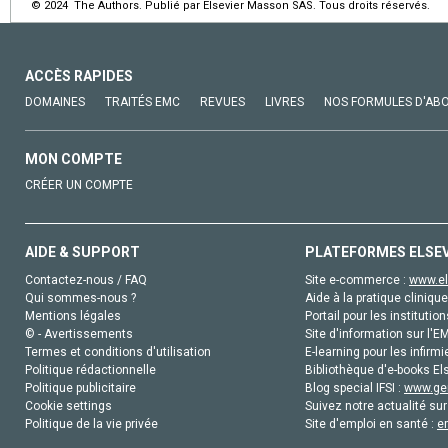
© 2024 The Authors. Publié par Elsevier Masson SAS. Tous droits réservés.
ACCÈS RAPIDES
DOMAINES
TRAITÉS EMC
REVUES
LIVRES
NOS FORMULES D'AB
MON COMPTE
CRÉER UN COMPTE
AIDE & SUPPORT
PLATEFORMES ELSE
Contactez-nous / FAQ
Site e-commerce :
www.el
Qui sommes-nous ?
Aide à la pratique clinique
Mentions légales
Portail pour les institution
© - Avertissements
Site d'information sur l'E
Termes et conditions d'utilisation
E-learning pour les infirmi
Politique rédactionnelle
Bibliothèque d'e-books Els
Politique publicitaire
Blog special IFSI :
www.gen
Cookie settings
Suivez notre actualité sur
Politique de la vie privée
Site d'emploi en santé :
e