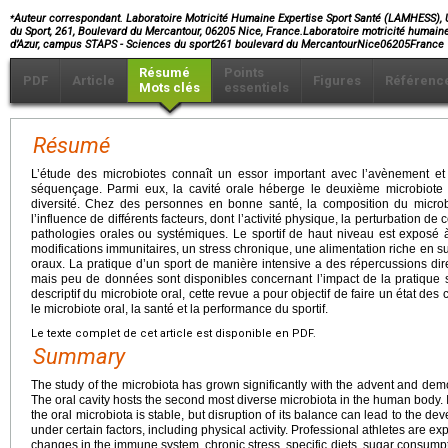
⁎
Auteur correspondant. Laboratoire Motricité Humaine Expertise Sport Santé (LAMHESS), 
du Sport, 261, Boulevard du Mercantour, 06205 Nice, France.Laboratoire motricité humain
d’Azur, campus STAPS - Sciences du sport261 boulevard du MercantourNice06205France
Résumé
Points
PDF
Article
Figures
Référenc
Mots clés
essentiels
Résumé
L’étude des microbiotes connaît un essor important avec l’avènement et
séquençage. Parmi eux, la cavité orale héberge le deuxième microbiote
diversité. Chez des personnes en bonne santé, la composition du microb
l’influence de différents facteurs, dont l’activité physique, la perturbation de
pathologies orales ou systémiques. Le sportif de haut niveau est exposé à
modifications immunitaires, un stress chronique, une alimentation riche en s
oraux. La pratique d’un sport de manière intensive a des répercussions dire
mais peu de données sont disponibles concernant l’impact de la pratique sp
descriptif du microbiote oral, cette revue a pour objectif de faire un état des
le microbiote oral, la santé et la performance du sportif.
Le texte complet de cet article est disponible en PDF.
Summary
The study of the microbiota has grown significantly with the advent and dem
The oral cavity hosts the second most diverse microbiota in the human body. I
the oral microbiota is stable, but disruption of its balance can lead to the d
under certain factors, including physical activity. Professional athletes are ex
changes in the immune system, chronic stress, specific diets, sugar consump